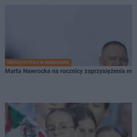
UROCZYSTOŚCI W WARSZAWIE
Marta Nawrocka na rocznicy zaprzysiężenia mę