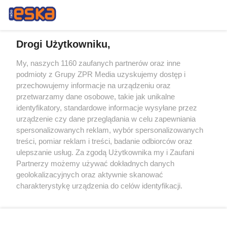
Drogi Użytkowniku,
My, naszych 1160 zaufanych partnerów oraz inne
Żaden utwór zamieszczony w serwisie nie może być powielany i
podmioty z Grupy ZPR Media uzyskujemy dostęp i
rozpowszechniany lub dalej rozpowszechniany w jakikolwiek sposób (w
tym także elektroniczny lub mechaniczny) na jakimkolwiek polu
przechowujemy informacje na urządzeniu oraz
eksploatacji w jakiejkolwiek formie, włącznie z umieszczaniem w
przetwarzamy dane osobowe, takie jak unikalne
Internecie bez pisemnej zgody właściciela praw. Jakiekolwiek użycie lub
identyfikatory, standardowe informacje wysyłane przez
wykorzystanie utworów w całości lub w części z naruszeniem prawa,
tzn. bez właściwej zgody, jest zabronione pod groźbą kary i może być
urządzenie czy dane przeglądania w celu zapewniania
ścigane prawnie.
spersonalizowanych reklam, wybór spersonalizowanych
treści, pomiar reklam i treści, badanie odbiorców oraz
ulepszanie usług. Za zgodą Użytkownika my i Zaufani
Partnerzy możemy używać dokładnych danych
geolokalizacyjnych oraz aktywnie skanować
charakterystykę urządzenia do celów identyfikacji.
Ponieważ cenimy Twoją prywatność, prosimy o zgodę na
O nas
korzystanie z tych technologii poprzez kliknięcie
Informacje prawne
„Akceptuję”. Zgoda jest dobrowolna i zawsze możesz ją