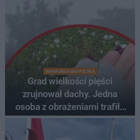
NAWAŁNICA NAD POLSKĄ
Grad wielkości pięści
zrujnował dachy. Jedna
osoba z obrażeniami trafiła
do szpitala