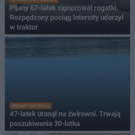
Pijany 67-latek zignorował rogatki.
Rozpędzony pociąg Intercity uderzył
w traktor
DRAMAT NAD WODĄ
47-latek utonął na żwirowni. Trwają
poszukiwania 30-latka