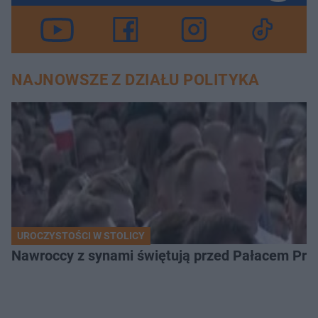
NAJNOWSZE Z DZIAŁU POLITYKA
UROCZYSTOŚCI W STOLICY
Nawroccy z synami świętują przed Pałacem Pre