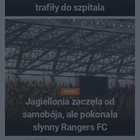
trafiły do szpitala
SPORT
Jagiellonia zaczęła od
samobója, ale pokonała
słynny Rangers FC