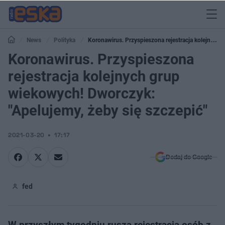
News
Polityka
Koronawirus. Przyspieszona rejestracja kolejnych
grup wiekowych! Dworczyk: "Apelujemy, żeby się szczepić"
Koronawirus. Przyspieszona
rejestracja kolejnych grup
wiekowych! Dworczyk:
"Apelujemy, żeby się szczepić"
2021-03-20
17:17
Dodaj do Google
fed
W przyszłym tygodniu rusza rejestracja osób z