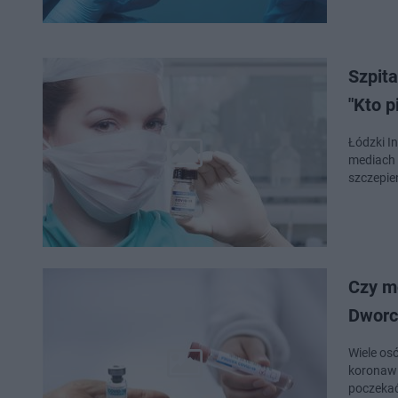
Szpita
"Kto p
Łódzki I
mediach 
szczepie
Czy m
Dworc
Wiele os
koronawi
poczekać