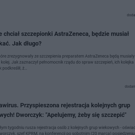
doda
e chciał szczepionki AstraZeneca, będzie musiał
kać. Jak długo?
tóre zrezygnowały ze szczepienia preparatem AstraZeneca będą musiał
 kolej. Jak zaznaczył pełnomocnik rządu do spraw szczepień, ich kolejka
 podkreślił, ż…
dodan
wirus. Przyspieszona rejestracja kolejnych grup
ych! Dworczyk: "Apelujemy, żeby się szczepić"
łym tygodniu rusza rejestracja osób z kolejnych grup wiekowych - oświa
worczyk, szef KPRM, na konferencji po sobotnim (20 marca) posiedzeniu