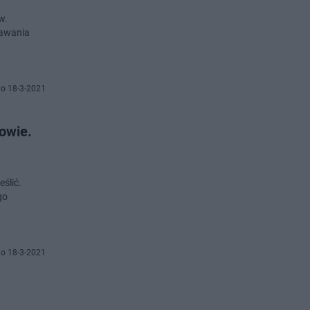
w.
tawania
o 18-3-2021
owie.
eślić.
go
o 18-3-2021