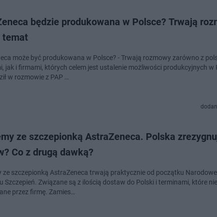
Zeneca będzie produkowana w Polsce? Trwają ro
n temat
eca może być produkowana w Polsce? - Trwają rozmowy zarówno z pols
 jak i firmami, których celem jest ustalenie możliwości produkcyjnych w 
potwierdził w rozmowie z PAP …
dodan
emy ze szczepionką AstraZeneca. Polska zrezygnu
w? Co z drugą dawką?
 ze szczepionką AstraZeneca trwają praktycznie od początku Narodow
 Szczepień. Związane są z ilością dostaw do Polski i terminami, które n
iane przez firmę. Zamies…