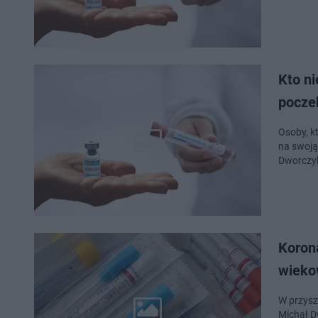
Kto ni
pocze
Osoby, k
na swoją
Dworczyk
Korona
wiekow
W przysz
Michał D