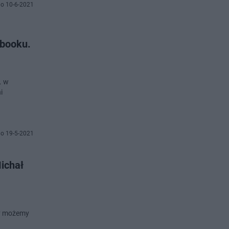
o 10-6-2021
ebooku.
. w
i
o 19-5-2021
ichał
zy możemy