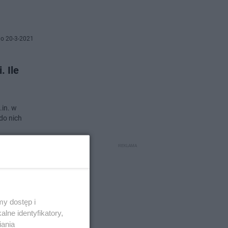
o 20-3-2021
. Ile
.in. w
do nich
o 19-3-2021
onek
y dostęp i
lne identyfikatory,
iania