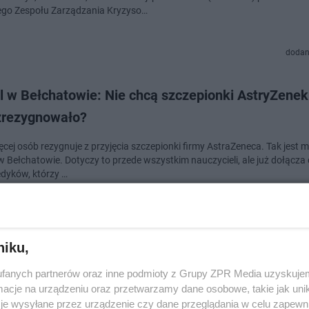
go Zespołu Zarządzania Kryzyso…
dodan
l w Bełchatowie: Nie chcą szczepionki AstryZeneki
zrezygnowało?
cej osób rezygnuje z przyjęcia szczepionki firmy AstraZeneca. Tak jest m
w Bełchatowie. Dotyczy to przede wszystkim nauczycieli, ale już dołącza 
dyków, którzy …
dodan
niku,
Zeneca: będą dawki dla chętnych? 65 tys. szczepi
fanych partnerów oraz inne podmioty z Grupy ZPR Media uzyskujem
do Polski 19 marca!
cje na urządzeniu oraz przetwarzamy dane osobowe, takie jak unika
je wysyłane przez urządzenie czy dane przeglądania w celu zapewn