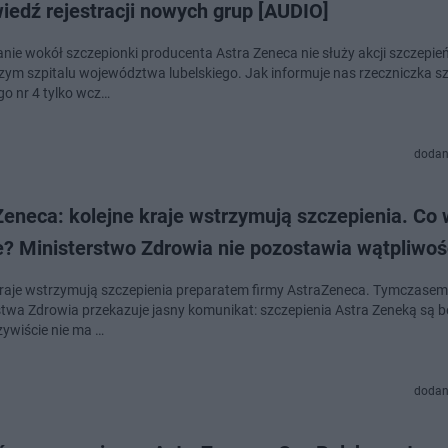
iedź rejestracji nowych grup [AUDIO]
nie wokół szczepionki producenta Astra Zeneca nie służy akcji szczepień
zym szpitalu województwa lubelskiego. Jak informuje nas rzeczniczka sz
go nr 4 tylko wcz…
dodan
eneca: kolejne kraje wstrzymują szczepienia. Co 
e? Ministerstwo Zdrowia nie pozostawia wątpliwoś
kraje wstrzymują szczepienia preparatem firmy AstraZeneca. Tymczasem
stwa Zdrowia przekazuje jasny komunikat: szczepienia Astra Zeneką są b
zywiście nie ma …
dodan