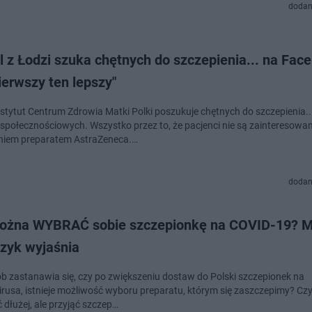
dodan
l z Łodzi szuka chętnych do szczepienia... na Fac
ierwszy ten lepszy"
nstytut Centrum Zdrowia Matki Polki poszukuje chętnych do szczepienia..
społecznościowych. Wszystko przez to, że pacjenci nie są zainteresowan
niem preparatem AstraZeneca.…
dodan
ożna WYBRAĆ sobie szczepionkę na COVID-19? M
zyk wyjaśnia
ób zastanawia się, czy po zwiększeniu dostaw do Polski szczepionek na
rusa, istnieje możliwość wyboru preparatu, którym się zaszczepimy? C
 dłużej, ale przyjąć szczep…