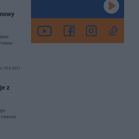
zmowy
kimi
Polsce -
o 10-6-2021
je z
ego
ie zawsze