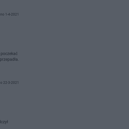
no 1-4-2021
y poczekać
 przepadła.
o 22-3-2021
dczył