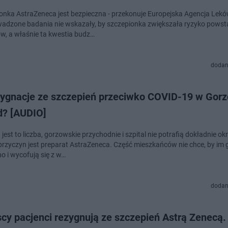
ionka AstraZeneca jest bezpieczna - przekonuje Europejska Agencja Lekó
adzone badania nie wskazały, by szczepionka zwiększała ryzyko pows
w, a właśnie ta kwestia budz…
dodan
zygnacje ze szczepień przeciwko COVID-19 w Gorz
? [AUDIO]
jest to liczba, gorzowskie przychodnie i szpital nie potrafią dokładnie okr
przyczyn jest preparat AstraZeneca. Część mieszkańców nie chce, by im 
 i wycofują się z w…
dodan
cy pacjenci rezygnują ze szczepień Astrą Zenecą.