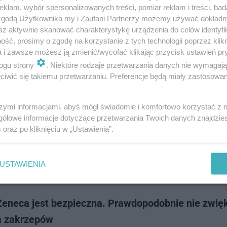
 do Polski trafi 65 tys. dawek szczepionki AstraZeneca - poinformował P
klam, wybór spersonalizowanych treści, pomiar reklam i treści, bad
 Agencji Rezerw Strategicznych Michał Kuczmierowski. Do końca marc
 zgodą Użytkownika my i Zaufani Partnerzy możemy używać dokład
 naszego kraju je…
az aktywnie skanować charakterystykę urządzenia do celów identyfi
ść, prosimy o zgodę na korzystanie z tych technologii poprzez klikn
a i zawsze możesz ją zmienić/wycofać klikając przycisk ustawień pr
dodan
ogu strony
. Niektóre rodzaje przetwarzania danych nie wymagaj
iwić się takiemu przetwarzaniu. Preferencje będą miały zastosowanie
l MSWiA: pacjenci rezygnują z przyjęcia szczepion
Zeneca. Co zamówionymi dawkami?
szymi informacjami, abyś mógł świadomie i komfortowo korzystać z
gółowe informacje dotyczące przetwarzania Twoich danych znajdzi
3 pacjentów szpitala MSWiA w Krakowie zrezygnowała ze szczepień pr
s
oraz po kliknięciu w „Ustawienia”.
eca. W związku z tym władze placówki podjęły decyzję, że nie będą na ra
 kolejnych dawek szczepio…
USTAWIENIA
dodan
Zeneca jest bezpieczna. Prawdopodobnie nie zwię
a zakrzepów