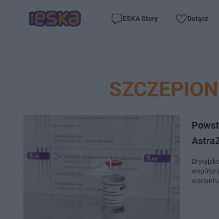
ESKA Story
Dołącz
SZCZEPIO
Powst
Astra
Brytyjsk
współpra
wariantu