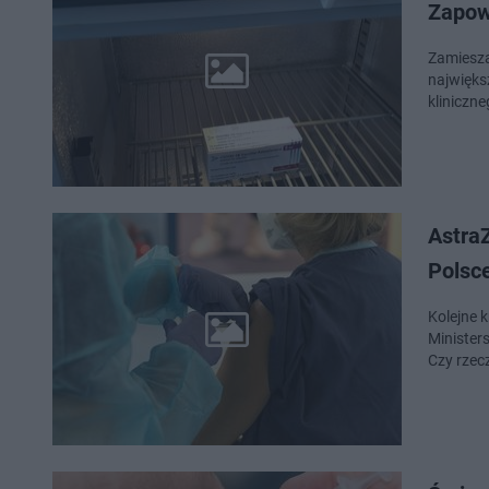
Zapow
Zamiesza
najwięks
kliniczne
AstraZ
Polsc
Kolejne 
Minister
Czy rzec