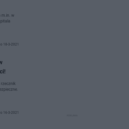
 m.in. w
pitala
o 18-3-2021
w
ci!
 rzecznik
ezpieczne.
o 16-3-2021