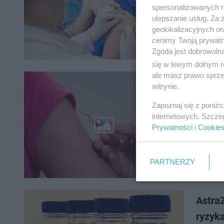
W piątek
spersonalizowanych re
Rządowej
ulepszanie usług. Za
trafić do
geolokalizacyjnych or
cenimy Twoją prywatno
Zgoda jest dobrowoln
się w lewym dolnym r
ale masz prawo sprzec
Szpita
witrynie.
Astra
Zapoznaj się z poniż
internetowych. Szcze
Około 1/
Prywatności
i
Cookie
AstraZen
zamawiać
PARTNERZY
Astra
ryzyk