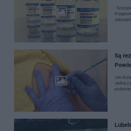
- Szczep
Przeprow
zakrzepó
Są re
Powód
Jak duża 
Jedną z 
podawano
Lubels