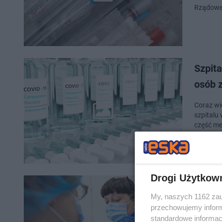
Rządowe
Szpita
osób 
Coraz wię
szpitalu 
część me
Drogi Użytkow
Astra
My, naszych 1162 zau
trafi 
przechowujemy informa
standardowe informac