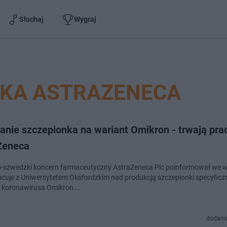
Słuchaj
Wygraj
NKA ASTRAZENECA
anie szczepionka na wariant Omikron - trwają pra
Zeneca
o-szwedzki koncern farmaceutyczny AstraZeneca Plc poinformował we w
cuje z Uniwersytetem Oksfordzkim nad produkcją szczepionki specyficzn
 koronawirusa Omikron.…
dodano