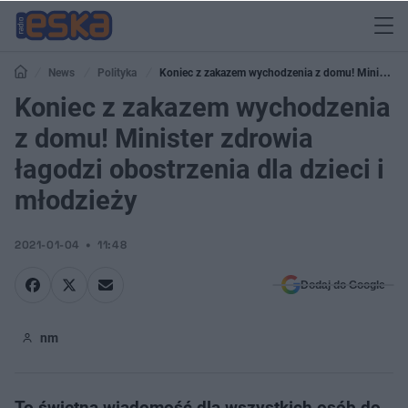
News
Polityka
Koniec z zakazem wychodzenia z domu! Minister
zdrowia łagodzi obostrzenia dla dzieci i młodzieży
Koniec z zakazem wychodzenia
z domu! Minister zdrowia
łagodzi obostrzenia dla dzieci i
młodzieży
2021-01-04
11:48
Dodaj do Google
nm
To świetna wiadomość dla wszystkich osób do