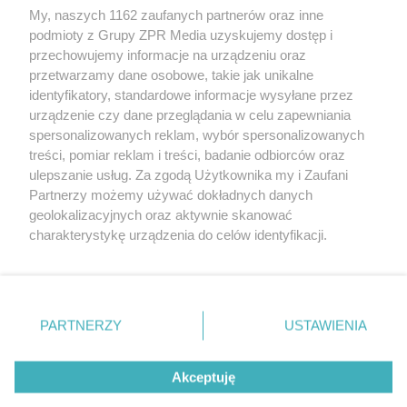
My, naszych 1162 zaufanych partnerów oraz inne
Żaden utwór zamieszczony w serwisie nie może być powielany i
podmioty z Grupy ZPR Media uzyskujemy dostęp i
rozpowszechniany lub dalej rozpowszechniany w jakikolwiek sposób (w
tym także elektroniczny lub mechaniczny) na jakimkolwiek polu
przechowujemy informacje na urządzeniu oraz
eksploatacji w jakiejkolwiek formie, włącznie z umieszczaniem w
przetwarzamy dane osobowe, takie jak unikalne
Internecie bez pisemnej zgody właściciela praw. Jakiekolwiek użycie lub
identyfikatory, standardowe informacje wysyłane przez
wykorzystanie utworów w całości lub w części z naruszeniem prawa,
tzn. bez właściwej zgody, jest zabronione pod groźbą kary i może być
urządzenie czy dane przeglądania w celu zapewniania
ścigane prawnie.
spersonalizowanych reklam, wybór spersonalizowanych
treści, pomiar reklam i treści, badanie odbiorców oraz
ulepszanie usług. Za zgodą Użytkownika my i Zaufani
Partnerzy możemy używać dokładnych danych
geolokalizacyjnych oraz aktywnie skanować
charakterystykę urządzenia do celów identyfikacji.
Ponieważ cenimy Twoją prywatność, prosimy o zgodę na
O nas
korzystanie z tych technologii poprzez kliknięcie
Informacje prawne
„Akceptuję”. Zgoda jest dobrowolna i zawsze możesz ją
zmienić/wycofać klikając przycisk ustawień prywatności
PARTNERZY
USTAWIENIA
Nasze serwisy
znajdujący się w lewym dolnym rogu strony
. Niektóre
rodzaje przetwarzania danych nie wymagają zgody
© 2026 Grupa ZPR Media
Akceptuję
użytkownika, ale masz prawo sprzeciwić się takiemu
przetwarzaniu. Preferencje będą miały zastosowanie tylko