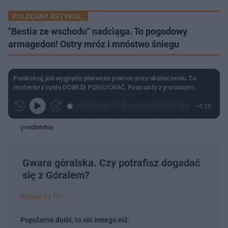
POLECANY ARTYKUŁ:
"Bestia ze wschodu" nadciąga. To pogodowy
armagedon! Ostry mróz i mnóstwo śniegu
Posłuchaj, jak wygląda pierwsza pomoc przy skaleczeniu. To
materiał z cyklu DOBRZE POSŁUCHAĆ. Podcasty z poradami.
L
P
P
P
-
4:25
G
o
r
r
o
z
r
a
z
z
o
a
d
e
e
s
j
t
e
w
w
a
d
i
i
ł
:
ń
ń
y
c
5
1
1
z
.
0
0
Gwara góralska. Czy potrafisz dogadać
a
s
6
s
s
Â
się z Góralem?
4
d
d
%
o
o
t
p
u
r
Pytanie 1 z 15
ł
z
u
o
d
Popularne dutki, to nic innego niż:
u