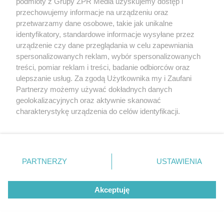
podmioty z Grupy ZPR Media uzyskujemy dostęp i
CIEKAWOSTKI
przechowujemy informacje na urządzeniu oraz
Ma zaledwie 1500 mieszkańców.
przetwarzamy dane osobowe, takie jak unikalne
identyfikatory, standardowe informacje wysyłane przez
Mała wioska w Świętokrzyskiem
urządzenie czy dane przeglądania w celu zapewniania
skrywa zabytki, bywał tu nawet król
spersonalizowanych reklam, wybór spersonalizowanych
treści, pomiar reklam i treści, badanie odbiorców oraz
ulepszanie usług. Za zgodą Użytkownika my i Zaufani
Partnerzy możemy używać dokładnych danych
geolokalizacyjnych oraz aktywnie skanować
charakterystykę urządzenia do celów identyfikacji.
Ponieważ cenimy Twoją prywatność, prosimy o zgodę na
korzystanie z tych technologii poprzez kliknięcie
„Akceptuję”. Zgoda jest dobrowolna i zawsze możesz ją
zmienić/wycofać klikając przycisk ustawień prywatności
PARTNERZY
USTAWIENIA
znajdujący się w lewym dolnym rogu strony
. Niektóre
DRAMAT W SIEKIERZYŃCACH
rodzaje przetwarzania danych nie wymagają zgody
Tragiczna śmierć 46-latki w powiecie
Akceptuję
użytkownika, ale masz prawo sprzeciwić się takiemu
hrubieszowskim! Kierowca potrącił ją i uciekł
przetwarzaniu. Preferencje będą miały zastosowanie tylko
na tej witrynie.