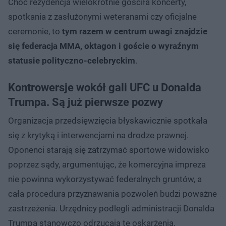
Choć rezydencja wielokrotnie gościła koncerty,
spotkania z zasłużonymi weteranami czy oficjalne
ceremonie, to
tym razem w centrum uwagi znajdzie
się federacja MMA, oktagon i goście o wyraźnym
statusie polityczno-celebryckim
.
Kontrowersje wokół gali UFC u Donalda
Trumpa. Są już pierwsze pozwy
Organizacja przedsięwzięcia błyskawicznie spotkała
się z krytyką i interwencjami na drodze prawnej.
Oponenci starają się zatrzymać sportowe widowisko
poprzez sądy, argumentując, że komercyjna impreza
nie powinna wykorzystywać federalnych gruntów, a
cała procedura przyznawania pozwoleń budzi poważne
zastrzeżenia. Urzędnicy podlegli administracji Donalda
Trumpa stanowczo odrzucają te oskarżenia,