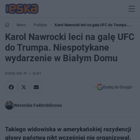
News
Polityka
Karol Nawrocki leci na galę UFC do Trumpa.
Niespotykane wydarzenie w Białym Domu
Karol Nawrocki leci na galę UFC
do Trumpa. Niespotykane
wydarzenie w Białym Domu
2026-06-11
9:51
Dodaj do Google
Weronika Fakhriddinova
Takiego widowiska w amerykańskiej rezydencji
głowy państwa nikt wcześniej nie organizował.