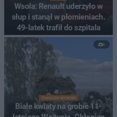
Wsola: Renault uderzyło w
słup i stanął w płomieniach.
49-latek trafił do szpitala
6
TRAGICZNY WYPADEK
Białe kwiaty na grobie 11-
letniego Wojtusia. Chłopiec