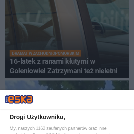
DRAMAT W ZACHODNIOPOMORSKIM
16-latek z ranami kłutymi w
Goleniowie! Zatrzymani też nieletni
Drogi Użytkowniku,
My, naszych 1162 zaufanych partnerów oraz inne