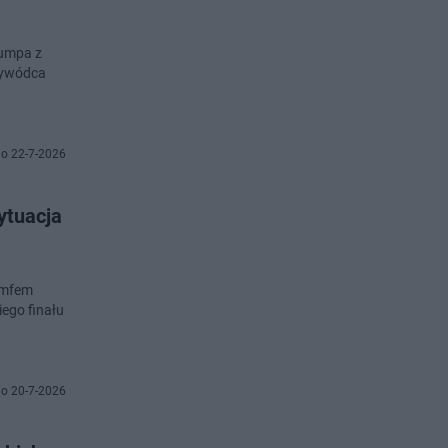
rumpa z
zywódca
o 22-7-2026
ytuacja
iumfem
ego finału
o 20-7-2026