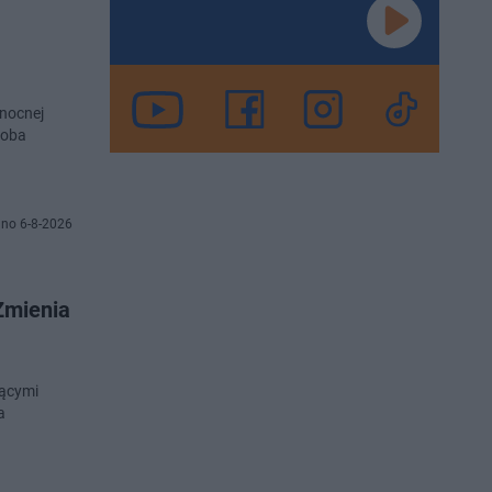
łnocnej
soba
no 6-8-2026
Zmienia
zącymi
a