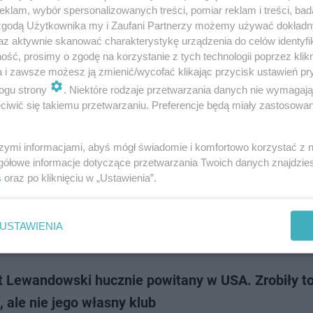
 Mitchell dziś jest popularną amerykańską aktorką oraz producentką fil
klam, wybór spersonalizowanych treści, pomiar reklam i treści, bad
ość na całym świecie przyniosła jej rola ambitnej nastolatki w amerykań
 zgodą Użytkownika my i Zaufani Partnerzy możemy używać dokład
amilijnym "Siódme nieb…
az aktywnie skanować charakterystykę urządzenia do celów identyfi
ść, prosimy o zgodę na korzystanie z tych technologii poprzez klikn
a i zawsze możesz ją zmienić/wycofać klikając przycisk ustawień pr
dodan
ogu strony
. Niektóre rodzaje przetwarzania danych nie wymagaj
iwić się takiemu przetwarzaniu. Preferencje będą miały zastosowanie
Lewandowska prosi o pomoc. Przygotowuje się do
rowadzki do Chicago
szymi informacjami, abyś mógł świadomie i komfortowo korzystać z
gółowe informacje dotyczące przetwarzania Twoich danych znajdzi
ny Lewandowskiej po transferze Roberta Lewandowskiego do Chicago Fir
s
oraz po kliknięciu w „Ustawienia”.
j zmianie. Żona piłkarza otwarcie mówiła o obawach związanych z prz
w Zjednoczonych, al…
USTAWIENIA
dodan
t Lewandowski hucznie powitany w USA. Zrobiły t
, ale nie jego własny klub