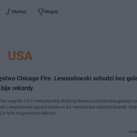
Słuchaj
Wygraj
USA
ęstwo Chicago Fire. Lewandowski schodzi bez gola
bije rekordy
Fire wygrało 2:0 z meksykańską drużyną Necaxa podczas inauguracji L
ert Lewandowski opuścił boisko w 64. minucie bez zdobytej bramki. Dzi
j w tych rozgrywkach kibiców …
doda