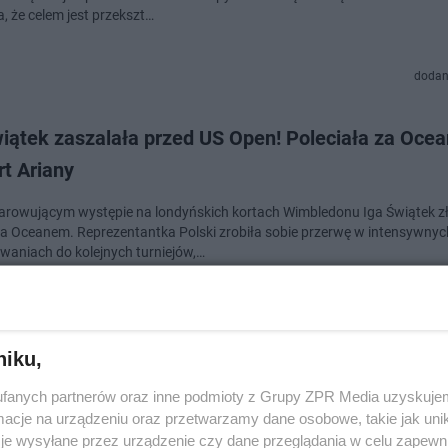
, że celem jest przekszt…
dodan
iątek zaszalała przed US Open! Poleciała za Ocea
t Ariany
arowującym występie na londyńskich kortach Wimbledonu Iga Świątek z
a Oceanem. Reprezentantka Polski zrobiła sobie przerwę w intensywnyc
waniach do kolejnych turniejów,…
dodan
niku,
ey Mitchell zagrała Lucy w serialu "Siódme niebo".
fanych partnerów oraz inne podmioty z Grupy ZPR Media uzyskujem
ygląda gwiazda hitu lat 90.
cje na urządzeniu oraz przetwarzamy dane osobowe, takie jak unika
je wysyłane przez urządzenie czy dane przeglądania w celu zapewn