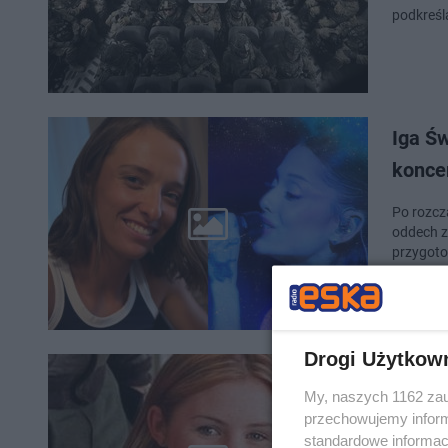
podkreśla
Iga Św
koncer
Po rozcz
oddech z
przygoto
Drogi Użytkow
Beverl
My, naszych 1162 zau
dziś w
przechowujemy informa
standardowe informac