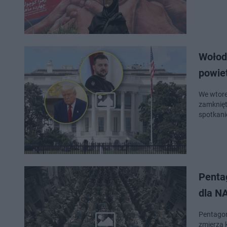
Wołod
powie
We wtore
zamknięt
spotkani
Penta
dla N
Pentagon
zmierza 