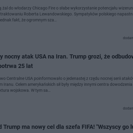
ą żal do włodarzy Chicago Fire o słabe wykorzystanie potencjału wizer
traktowaniu Roberta Lewandowskiego. Sympatyków polskiego napastn
 jednak fakt, że ogromnym sza…
dodan
ny nocny atak USA na Iran. Trump grozi, że odbud
potrwa 25 lat
o Centralne USA poinformowało o jedenastej z rzędu nocnej serii atak
um Iranu. Celem amerykańskich sił były między innymi centra dowodzenia
uktura wojskowa. W tym sa…
dodan
 Trump ma nowy cel dla szefa FIFA! "Wszyscy go l