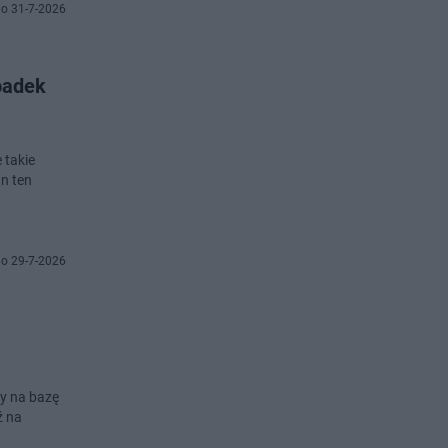
o 31-7-2026
padek
 takie
n ten
o 29-7-2026
ty na bazę
ź na