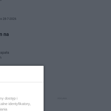
o 28-7-2026
n na
łapała
h
o 27-7-2026
 Tak
y dostęp i
lne identyfikatory,
iania