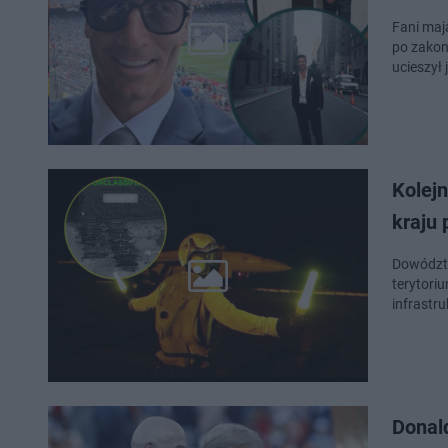
Fani maj
po zakon
ucieszył
Kolej
kraju 
Dowództw
terytori
infrastr
Donald