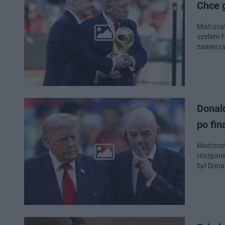
Chce 
Mistrzos
szefem F
zamierza
Donal
po fin
Mistrzos
Hiszpani
był Dona