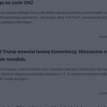
go na czele ONZ
twa świata dobiegły końca, ale bliskie relacje prezydenta USA Donalda T
IFA pozostają niezmienne. Jak podaje „New York Post”, amerykański pr
 namówić Gianniego I…
dodan
d Trump wywołał lawinę komentarzy. Niezręczna s
ale mundialu
twa świata w piłce nożnej w USA, Kanadzie i Meksyku zakończyły się tr
i, która po dogrywce pokonała Argentynę 1:0. Gościem honorowym wielki
ld Trump, którego z…
dodan