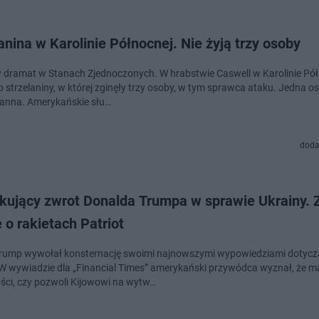
anina w Karolinie Północnej. Nie żyją trzy osoby
 dramat w Stanach Zjednoczonych. W hrabstwie Caswell w Karolinie Pó
o strzelaniny, w której zginęły trzy osoby, w tym sprawca ataku. Jedna o
ranna. Amerykańskie słu…
doda
kujący zwrot Donalda Trumpa w sprawie Ukrainy. 
 o rakietach Patriot
rump wywołał konsternację swoimi najnowszymi wypowiedziami dotyc
 W wywiadzie dla „Financial Times” amerykański przywódca wyznał, że m
ści, czy pozwoli Kijowowi na wytw…