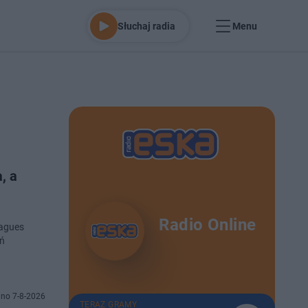
Słuchaj radia
Menu
, a
Radio Online
eagues
eń
no 7-8-2026
TERAZ GRAMY