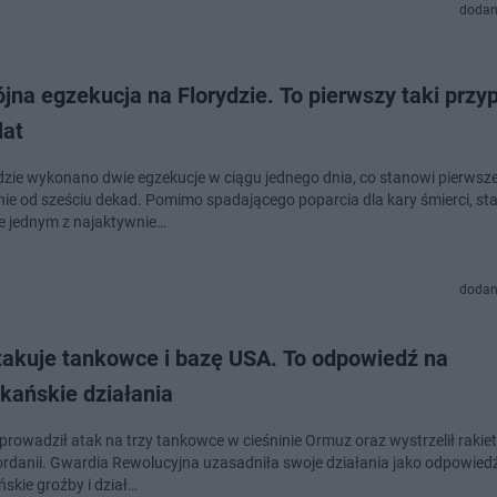
dodan
na egzekucja na Florydzie. To pierwszy taki przy
lat
dzie wykonano dwie egzekucje w ciągu jednego dnia, co stanowi pierwsze
ie od sześciu dekad. Pomimo spadającego poparcia dla kary śmierci, sta
e jednym z najaktywnie…
dodan
atakuje tankowce i bazę USA. To odpowiedź na
kańskie działania
eprowadził atak na trzy tankowce w cieśninie Ormuz oraz wystrzelił rakie
rdanii. Gwardia Rewolucyjna uzasadniła swoje działania jako odpowied
skie groźby i dział…