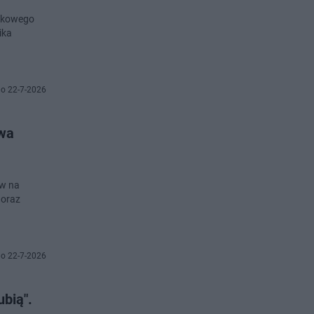
unkowego
ika
o 22-7-2026
owa
ów na
 oraz
o 22-7-2026
ubią".