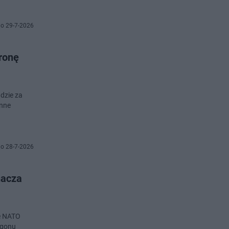
o 29-7-2026
ronę
dzie za
nne
o 28-7-2026
nacza
że NATO
agonu