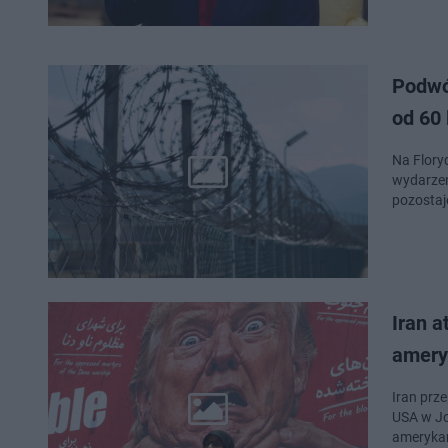
Podwój
od 60 
Na Flory
wydarzen
pozostaj
Iran 
amery
Iran prz
USA w Jo
amerykań