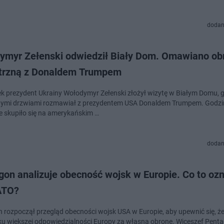
dodan
ymyr Zełenski odwiedził Biały Dom. Omawiano ob
trzną z Donaldem Trumpem
k prezydent Ukrainy Wołodymyr Zełenski złożył wizytę w Białym Domu, g
ymi drzwiami rozmawiał z prezydentem USA Donaldem Trumpem. Godzi
e skupiło się na amerykańskim …
dodan
gon analizuje obecność wojsk w Europie. Co to oz
ATO?
 rozpoczął przegląd obecności wojsk USA w Europie, aby upewnić się, 
ku większej odpowiedzialności Europy za własną obronę. Wiceszef Pent