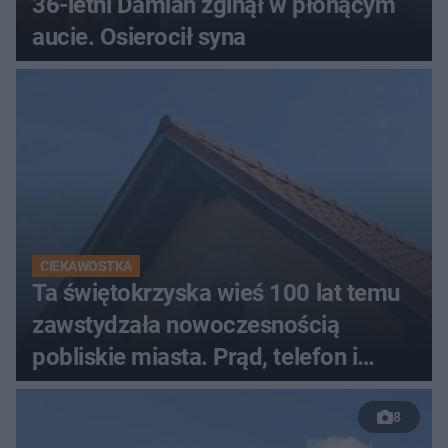
36-letni Damian zginął w płonącym
aucie. Osierocił syna
CIEKAWOSTKA
Ta świętokrzyska wieś 100 lat temu
zawstydzała nowoczesnością
pobliskie miasta. Prąd, telefon i
luksusowa auta
8