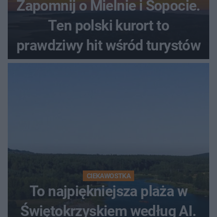
Zapomnij o Mielnie i Sopocie.
Ten polski kurort to
prawdziwy hit wśród turystów
CIEKAWOSTKA
To najpiękniejsza plaża w
Świętokrzyskiem według AI.