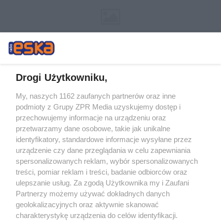
Drogi Użytkowniku,
My, naszych 1162 zaufanych partnerów oraz inne
Żaden utwór zamieszczony w serwisie nie może być powielany i
podmioty z Grupy ZPR Media uzyskujemy dostęp i
rozpowszechniany lub dalej rozpowszechniany w jakikolwiek sposób (w
tym także elektroniczny lub mechaniczny) na jakimkolwiek polu
przechowujemy informacje na urządzeniu oraz
eksploatacji w jakiejkolwiek formie, włącznie z umieszczaniem w
przetwarzamy dane osobowe, takie jak unikalne
Internecie bez pisemnej zgody właściciela praw. Jakiekolwiek użycie lub
identyfikatory, standardowe informacje wysyłane przez
wykorzystanie utworów w całości lub w części z naruszeniem prawa,
tzn. bez właściwej zgody, jest zabronione pod groźbą kary i może być
urządzenie czy dane przeglądania w celu zapewniania
ścigane prawnie.
spersonalizowanych reklam, wybór spersonalizowanych
treści, pomiar reklam i treści, badanie odbiorców oraz
ulepszanie usług. Za zgodą Użytkownika my i Zaufani
Partnerzy możemy używać dokładnych danych
geolokalizacyjnych oraz aktywnie skanować
charakterystykę urządzenia do celów identyfikacji.