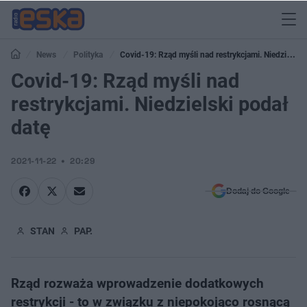
News
Polityka
Covid-19: Rząd myśli nad restrykcjami. Niedzielski
podał datę
Covid-19: Rząd myśli nad
restrykcjami. Niedzielski podał
datę
2021-11-22
20:29
Dodaj do Google
STAN
PAP.
Rząd rozważa wprowadzenie dodatkowych
restrykcji - to w związku z niepokojąco rosnącą