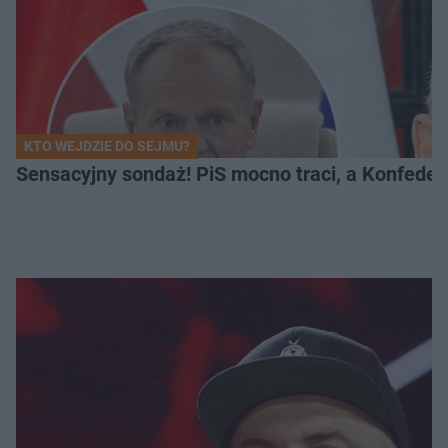
KTO WEJDZIE DO SEJMU?
Sensacyjny sondaż! PiS mocno traci, a Konfedera