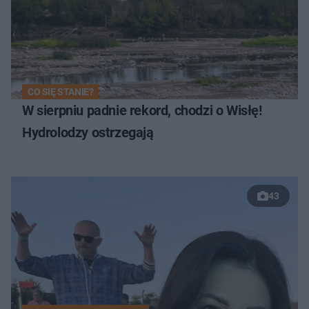
CO SIĘ STANIE?
W sierpniu padnie rekord, chodzi o Wisłę!
Hydrolodzy ostrzegają
43