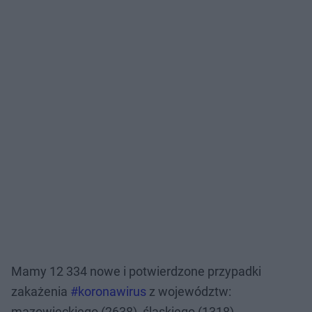
Mamy 12 334 nowe i potwierdzone przypadki
zakażenia
#koronawirus
z województw:
mazowieckiego (2638), śląskiego (1318),