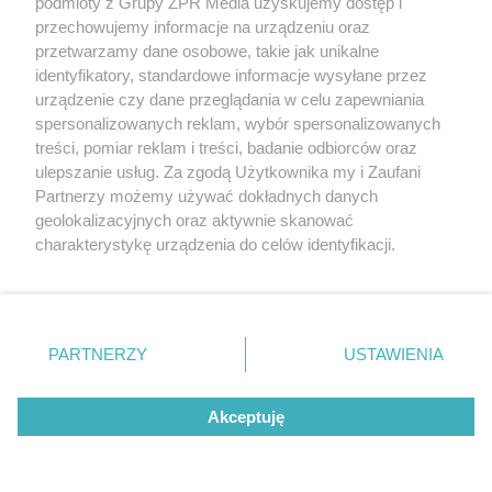
podmioty z Grupy ZPR Media uzyskujemy dostęp i
przechowujemy informacje na urządzeniu oraz
PIELĘGNACJA BORÓWKI
przetwarzamy dane osobowe, takie jak unikalne
Zrób to po zebraniu borówek, a za
identyfikatory, standardowe informacje wysyłane przez
urządzenie czy dane przeglądania w celu zapewniania
rok zbiory będą obfite
spersonalizowanych reklam, wybór spersonalizowanych
treści, pomiar reklam i treści, badanie odbiorców oraz
ulepszanie usług. Za zgodą Użytkownika my i Zaufani
Partnerzy możemy używać dokładnych danych
geolokalizacyjnych oraz aktywnie skanować
charakterystykę urządzenia do celów identyfikacji.
Ponieważ cenimy Twoją prywatność, prosimy o zgodę na
korzystanie z tych technologii poprzez kliknięcie
„Akceptuję”. Zgoda jest dobrowolna i zawsze możesz ją
zmienić/wycofać klikając przycisk ustawień prywatności
PARTNERZY
USTAWIENIA
znajdujący się w lewym dolnym rogu strony
. Niektóre
rodzaje przetwarzania danych nie wymagają zgody
ZAKUPY
Akceptuję
użytkownika, ale masz prawo sprzeciwić się takiemu
Jesień w Pepco! Stylowe kubki i
przetwarzaniu. Preferencje będą miały zastosowanie tylko
dodatki w świetnych cenach
na tej witrynie.