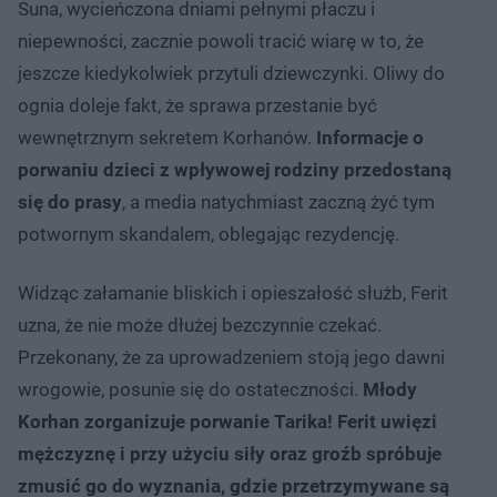
Suna, wycieńczona dniami pełnymi płaczu i
niepewności, zacznie powoli tracić wiarę w to, że
jeszcze kiedykolwiek przytuli dziewczynki. Oliwy do
ognia doleje fakt, że sprawa przestanie być
wewnętrznym sekretem Korhanów.
Informacje o
porwaniu dzieci z wpływowej rodziny przedostaną
się do prasy
, a media natychmiast zaczną żyć tym
potwornym skandalem, oblegając rezydencję.
Widząc załamanie bliskich i opieszałość służb, Ferit
uzna, że nie może dłużej bezczynnie czekać.
Przekonany, że za uprowadzeniem stoją jego dawni
wrogowie, posunie się do ostateczności.
Młody
Korhan zorganizuje porwanie Tarika! Ferit uwięzi
mężczyznę i przy użyciu siły oraz groźb spróbuje
zmusić go do wyznania, gdzie przetrzymywane są