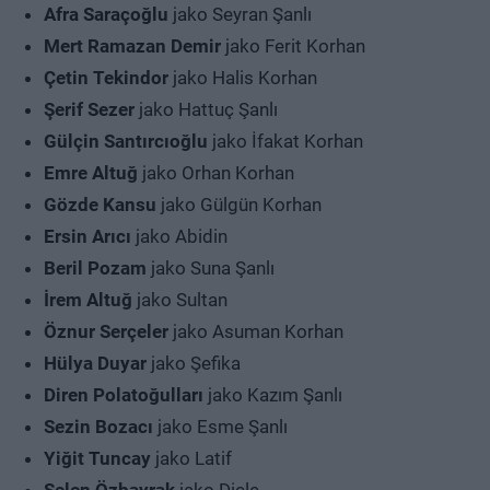
Afra Saraçoğlu
jako Seyran Şanlı
Mert Ramazan Demir
jako Ferit Korhan
Çetin Tekindor
jako Halis Korhan
Şerif Sezer
jako Hattuç Şanlı
Gülçin Santırcıoğlu
jako İfakat Korhan
Emre Altuğ
jako Orhan Korhan
Gözde Kansu
jako Gülgün Korhan
Ersin Arıcı
jako Abidin
Beril Pozam
jako Suna Şanlı
İrem Altuğ
jako Sultan
Öznur Serçeler
jako Asuman Korhan
Hülya Duyar
jako Şefika
Diren Polatoğulları
jako Kazım Şanlı
Sezin Bozacı
jako Esme Şanlı
Yiğit Tuncay
jako Latif