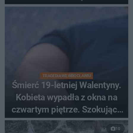
od lat mity na ich temat
TRAGEDIA WE WROCŁAWIU
Śmierć 19-letniej Walentyny.
Kobieta wypadła z okna na
czwartym piętrze. Szokujące
nagranie trafiło do sieci
10