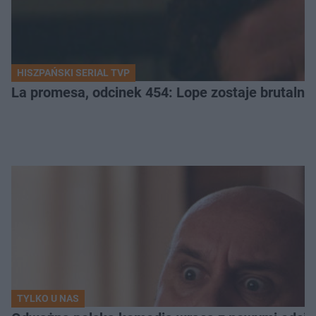
HISZPAŃSKI SERIAL TVP
La promesa, odcinek 454: Lope zostaje brutalni
TYLKO U NAS