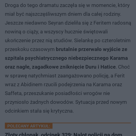
Droga do tego dramatu zaczęła się w momencie, który
miał być najszczęśliwszym dniem dla całej rodziny.
Jeszcze niedawno Seyran dzieliła się z Feritem radosną
nowiną o ciąży, a wszyscy hucznie świętowali
ukończenie przez nią studiów. Sielankę po czteroletnim
przeskoku czasowym
brutalnie przerwało wyjście ze
szpitala psychiatrycznego niebezpiecznego Karama
oraz nagłe, zagadkowe zniknięcie Duru i Hatice
. Choć
w sprawę natychmiast zaangażowano policję, a Ferit
wraz z Abidinem rzucili podejrzenia na Karama oraz
Saffeta, przeszukanie posiadłości wrogów nie
przyniosło żadnych dowodów. Sytuacja przed nowym
odcinkiem stała się krytyczna.
POLECANY ARTYKUŁ:
Złoty chłopak, odcinek 329: Nalot policji na dom