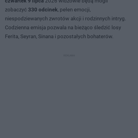
czwartek 9 lipca
2026 widzowie będą mogli
zobaczyć
330
odcinek
, pełen emocji,
niespodziewanych zwrotów akcji i rodzinnych intryg.
Codzienna emisja pozwala na bieżąco śledzić losy
Ferita, Seyran, Sinana i pozostałych bohaterów.