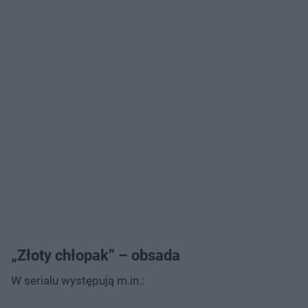
„Złoty chłopak” – obsada
W serialu występują m.in.: