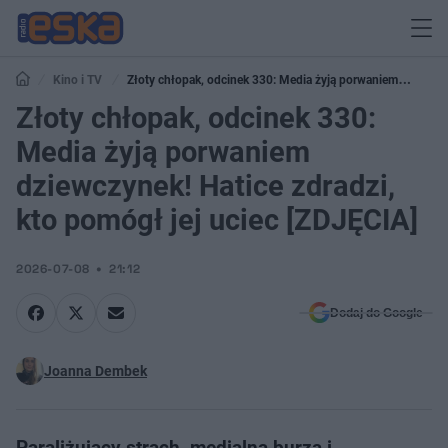
Kino i TV
Złoty chłopak, odcinek 330: Media żyją porwaniem
dziewczynek! Hatice zdradzi, kto pomógł jej uciec [ZDJĘCIA]
Złoty chłopak, odcinek 330:
Media żyją porwaniem
dziewczynek! Hatice zdradzi,
kto pomógł jej uciec [ZDJĘCIA]
2026-07-08
21:12
Dodaj do Google
Joanna Dembek
Paraliżujący strach, medialna burza i