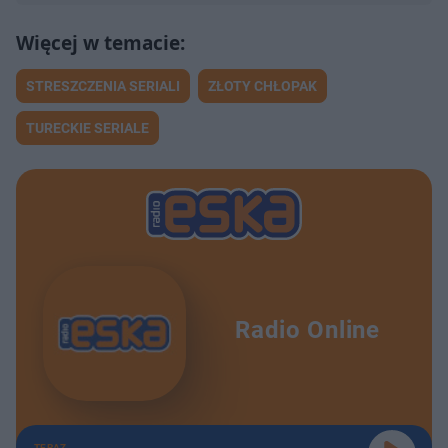
STRESZCZENIA SERIALI
ZŁOTY CHŁOPAK
TURECKIE SERIALE
Radio Online
TERAZ