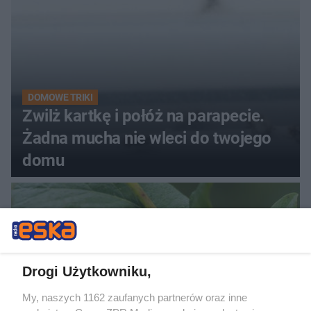
DOMOWE TRIKI
Zwilż kartkę i połóż na parapecie.
Żadna mucha nie wleci do twojego
domu
Drogi Użytkowniku,
My, naszych 1162 zaufanych partnerów oraz inne