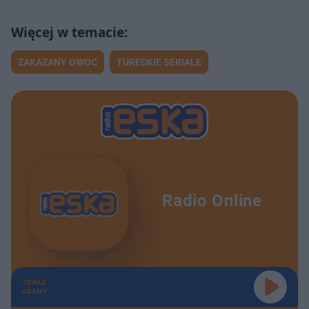
ZAKAZANY OWOC
TURECKIE SERIALE
Radio Online
TERAZ
GRAMY