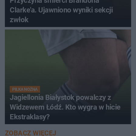
Przyczyna śmierci Brandona
Clarke'a. Ujawniono wyniki sekcji
zwłok
PIŁKA NOŻNA
Jagiellonia Białystok powalczy z
Widzewem Łódź. Kto wygra w hicie
Ekstraklasy?
ZOBACZ WIĘCEJ