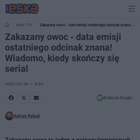
Kino i TV
Zakazany owoc - data emisji ostatniego odcinak znana!
Wiadomo, kiedy skończy się serial
Zakazany owoc - data emisji
ostatniego odcinak znana!
Wiadomo, kiedy skończy się
serial
2023-04-24
8:26
Dodaj do Google
Adrian Rybak
Zakazany owoc to jeden z najpopularniejszych