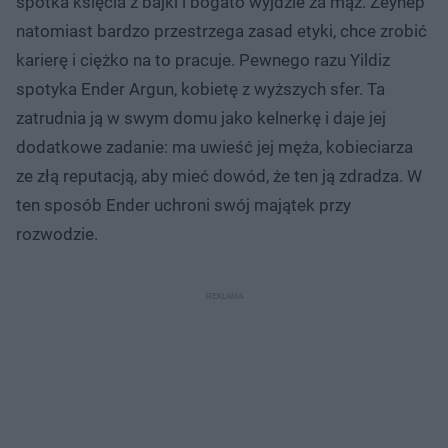
spotka księcia z bajki i bogato wyjdzie za mąż. Zeynep
natomiast bardzo przestrzega zasad etyki, chce zrobić
karierę i ciężko na to pracuje. Pewnego razu Yildiz
spotyka Ender Argun, kobietę z wyższych sfer. Ta
zatrudnia ją w swym domu jako kelnerkę i daje jej
dodatkowe zadanie: ma uwieść jej męża, kobieciarza
ze złą reputacją, aby mieć dowód, że ten ją zdradza. W
ten sposób Ender uchroni swój majątek przy
rozwodzie.