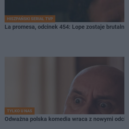
HISZPAŃSKI SERIAL TVP
La promesa, odcinek 454: Lope zostaje brutalni
TYLKO U NAS
Odważna polska komedia wraca z nowymi odcink