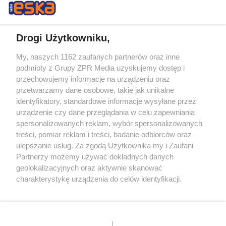
Drogi Użytkowniku,
My, naszych 1162 zaufanych partnerów oraz inne
Żaden utwór zamieszczony w serwisie nie może być powielany i
podmioty z Grupy ZPR Media uzyskujemy dostęp i
rozpowszechniany lub dalej rozpowszechniany w jakikolwiek sposób (w
tym także elektroniczny lub mechaniczny) na jakimkolwiek polu
przechowujemy informacje na urządzeniu oraz
eksploatacji w jakiejkolwiek formie, włącznie z umieszczaniem w
przetwarzamy dane osobowe, takie jak unikalne
Internecie bez pisemnej zgody właściciela praw. Jakiekolwiek użycie lub
identyfikatory, standardowe informacje wysyłane przez
wykorzystanie utworów w całości lub w części z naruszeniem prawa,
tzn. bez właściwej zgody, jest zabronione pod groźbą kary i może być
urządzenie czy dane przeglądania w celu zapewniania
ścigane prawnie.
spersonalizowanych reklam, wybór spersonalizowanych
treści, pomiar reklam i treści, badanie odbiorców oraz
ulepszanie usług. Za zgodą Użytkownika my i Zaufani
Partnerzy możemy używać dokładnych danych
geolokalizacyjnych oraz aktywnie skanować
charakterystykę urządzenia do celów identyfikacji.
Ponieważ cenimy Twoją prywatność, prosimy o zgodę na
O nas
korzystanie z tych technologii poprzez kliknięcie
Informacje prawne
„Akceptuję”. Zgoda jest dobrowolna i zawsze możesz ją
zmienić/wycofać klikając przycisk ustawień prywatności