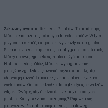
Zakazany owoc
podbił serca Polaków. To produkcja,
która nieco różni się od innych tureckich hitów. W tym
przypadku miłość, cierpienie i łzy zeszły na drugi plan.
Scenariusz serialu opiera się na intrygach i bohaterach,
którzy do swojego celu są zdolni dążyć po trupach.
Historia biednej Yildiz, która za wynagrodzenie
pieniężne zgodziła się uwieść męża milionerki, aby
ułatwić jej rozwód i ucieczkę z kochankiem, zyskała
wielu fanów. Od poniedziałku do piątku tysiące widzów
włącza Dwójkę, aby śledzić dalsze losy ulubionych
postaci. Kiedy się z nimi pożegnają? Pojawiła się
pierwsza ważna informacja o emisji finałowego