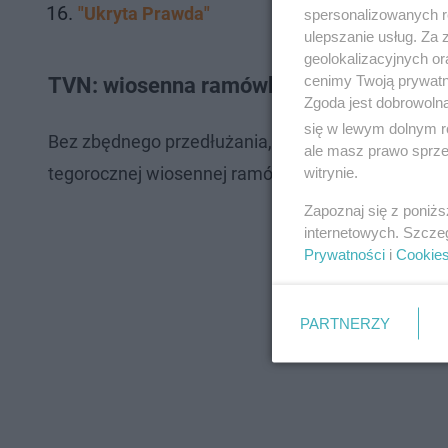
"Ukryta Prawda"
spersonalizowanych re
ulepszanie usług. Za
geolokalizacyjnych or
cenimy Twoją prywatno
TVN: wiosenna ramówka 2025
Zgoda jest dobrowoln
się w lewym dolnym r
Bez zbędnego przedłużania, poniżej zamieszczamy
ale masz prawo sprzec
tegorocznej wiosennej ramówki TVN.
witrynie.
Zapoznaj się z poniż
internetowych. Szcze
Prywatności
i
Cookie
PARTNERZY