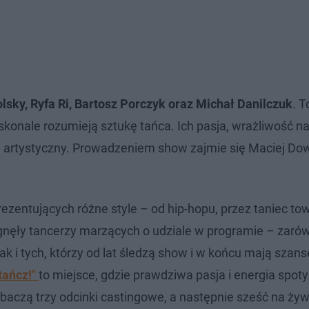
lsky, Ryfa Ri, Bartosz Porczyk oraz Michał Danilczuk
. T
konale rozumieją sztukę tańca. Ich pasja, wrażliwość n
 artystyczny. Prowadzeniem show zajmie się Maciej Dow
zentujących różne style – od hip-hopu, przez taniec tow
ągnęły tancerzy marzących o udziale w programie – zarów
jak i tych, którzy od lat śledzą show i w końcu mają szan
tańcz!"
to miejsce, gdzie prawdziwa pasja i energia spoty
aczą trzy odcinki castingowe, a następnie sześć na żyw