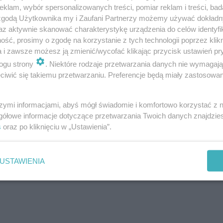
klam, wybór spersonalizowanych treści, pomiar reklam i treści, bad
 zgodą Użytkownika my i Zaufani Partnerzy możemy używać dokład
az aktywnie skanować charakterystykę urządzenia do celów identyfi
ść, prosimy o zgodę na korzystanie z tych technologii poprzez klikn
a i zawsze możesz ją zmienić/wycofać klikając przycisk ustawień pr
ogu strony
. Niektóre rodzaje przetwarzania danych nie wymagaj
 rozpiskę programów i seriali wchodzących w skład
iwić się takiemu przetwarzaniu. Preferencje będą miały zastosowanie
szymi informacjami, abyś mógł świadomie i komfortowo korzystać z
gółowe informacje dotyczące przetwarzania Twoich danych znajdzi
s
oraz po kliknięciu w „Ustawienia”.
USTAWIENIA