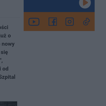
ości
już o
e nowy
 się
",
i od
Szpital