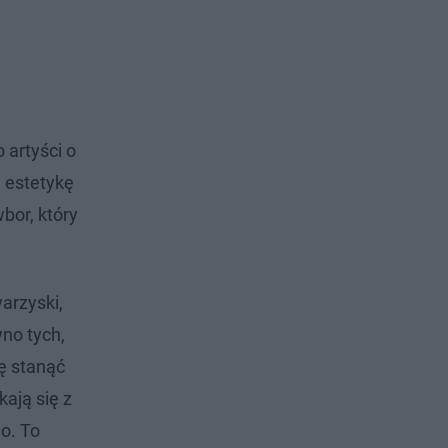
o artyści o
a estetykę
bor, który
arzyski,
no tych,
sę stanąć
kają się z
o. To