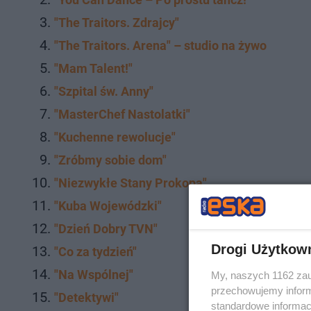
"The Traitors. Zdrajcy"
"The Traitors. Arena" – studio na żywo
"Mam Talent!"
"Szpital św. Anny"
"MasterChef Nastolatki"
"Kuchenne rewolucje"
"Zróbmy sobie dom"
"Niezwykłe Stany Prokopa"
"Kuba Wojewódzki"
"Dzień Dobry TVN"
Drogi Użytkow
"Co za tydzień"
"Na Wspólnej"
My, naszych 1162 zau
przechowujemy informa
"Detektywi"
standardowe informac