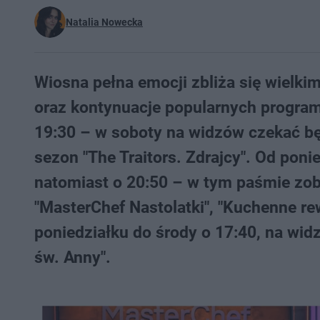
Natalia Nowecka
Wiosna pełna emocji zbliża się wielki
oraz kontynuacje popularnych progra
19:30 – w soboty na widzów czekać będ
sezon "The Traitors. Zdrajcy". Od poni
natomiast o 20:50 – w tym paśmie zob
"MasterChef Nastolatki", "Kuchenne re
poniedziałku do środy o 17:40, na widz
św. Anny".