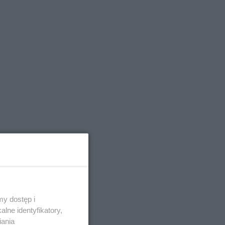
y dostęp i
lne identyfikatory,
iania