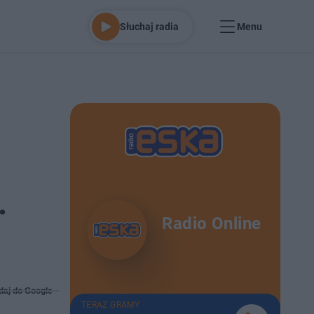
Słuchaj radia
Menu
.
Radio Online
daj do Google
TERAZ GRAMY