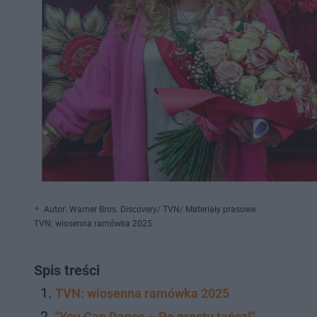
Autor: Warner Bros. Discovery/ TVN/ Materiały prasowe
TVN: wiosenna ramówka 2025
Spis treści
TVN: wiosenna ramówka 2025
"You Can Dance – Po prostu tańcz!"