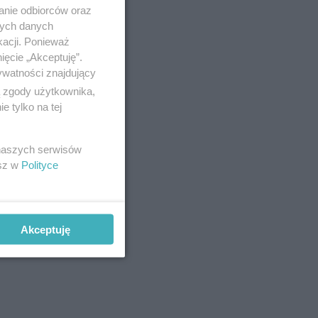
anie odbiorców oraz
nych danych
kacji. Ponieważ
ięcie „Akceptuję”.
ywatności znajdujący
ą zgody użytkownika,
 tylko na tej
 naszych serwisów
esz w
Polityce
Akceptuję