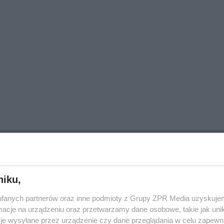
niku,
fanych partnerów oraz inne podmioty z Grupy ZPR Media uzyskujem
cje na urządzeniu oraz przetwarzamy dane osobowe, takie jak unika
je wysyłane przez urządzenie czy dane przeglądania w celu zapewn