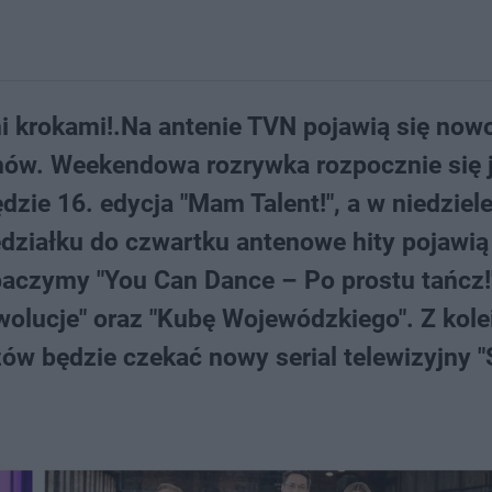
mi krokami!.Na antenie TVN pojawią się now
mów. Weekendowa rozrywka rozpocznie się 
zie 16. edycja "Mam Talent!", a w niedziel
edziałku do czwartku antenowe hity pojawią
aczymy "You Can Dance – Po prostu tańcz!
wolucje" oraz "Kubę Wojewódzkiego". Z kole
ów będzie czekać nowy serial telewizyjny "