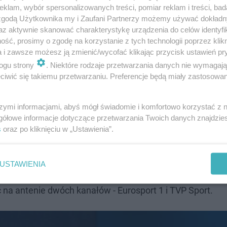
klam, wybór spersonalizowanych treści, pomiar reklam i treści, bad
 zgodą Użytkownika my i Zaufani Partnerzy możemy używać dokład
az aktywnie skanować charakterystykę urządzenia do celów identyfi
ść, prosimy o zgodę na korzystanie z tych technologii poprzez klikn
a i zawsze możesz ją zmienić/wycofać klikając przycisk ustawień pr
ogu strony
. Niektóre rodzaje przetwarzania danych nie wymagaj
iwić się takiemu przetwarzaniu. Preferencje będą miały zastosowanie
szymi informacjami, abyś mógł świadomie i komfortowo korzystać z
gółowe informacje dotyczące przetwarzania Twoich danych znajdzi
nsmisja w TV
s
oraz po kliknięciu w „Ustawienia”.
Olimpijskich 2020 w Tokio to ważne spotkanie. Kibice ju
USTAWIENIA
 będzie można znaleźć w telewizji. Mecz rozpocznie się
ć na antenie dwóch kanałów - Eurosport 1 i TVP Sport.