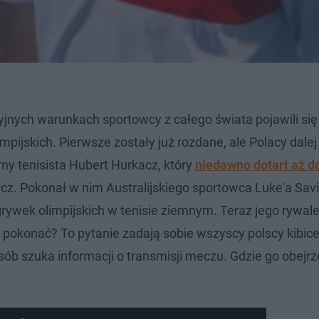
jnych warunkach sportowcy z całego świata pojawili się
impijskich. Pierwsze zostały już rozdane, ale Polacy dale
rny tenisista Hubert Hurkacz, który
niedawno dotarł aż do
cz. Pokonał w nim Australijskiego sportowca Luke'a Savil
ywek olimpijskich w tenisie ziemnym. Teraz jego rywal
 pokonać? To pytanie zadają sobie wszyscy polscy kibice
osób szuka informacji o transmisji meczu. Gdzie go obejr