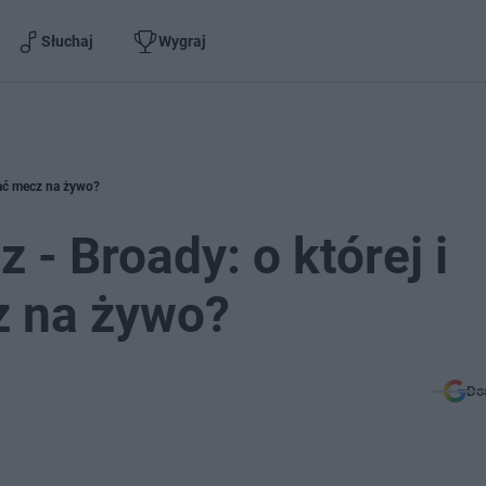
Słuchaj
Wygraj
dać mecz na żywo?
 - Broady: o której i
z na żywo?
Do