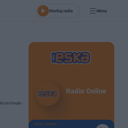
Słuchaj radia
Menu
Radio Online
daj do Google
TERAZ GRAMY