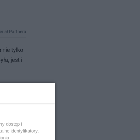
riał Partnera
e
nie tylko
ła, jest i
y dostęp i
lne identyfikatory,
iania