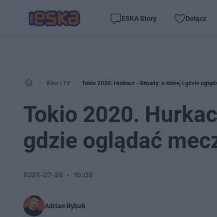
ESKA Story
Dołącz
Kino i TV
Tokio 2020. Hurkacz - Broady: o której i gdzie oglą
Tokio 2020. Hurkacz
gdzie oglądać mec
2021-07-26
10:08
Adrian Rybak