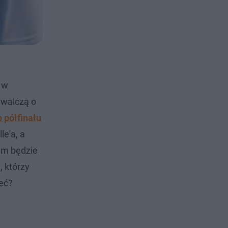
 w
j walczą o
 półfinału
le'a, a
em będzie
, którzy
zeć?