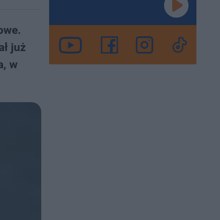
towe.
ł już
a, w