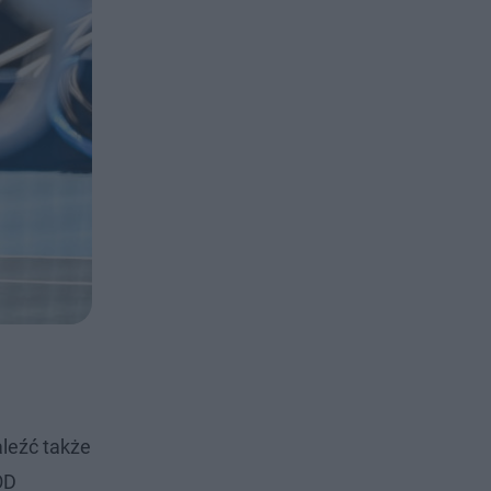
leźć także
OD