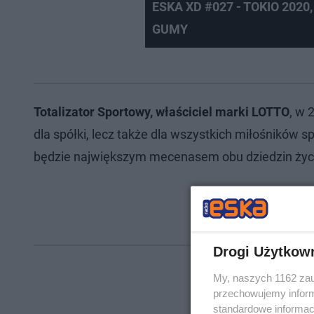
ESKA XD #027 - TOKIO 202
GUMY
Totalizator Sportowy, właściciel marki LOTTO
, w 
dla spółki, lecz także dla wszystkich miłośników spo
będzie największym mecenasem obu dziedzin życ
Drogi Użytkow
My, naszych 1162 zau
przechowujemy informa
standardowe informac