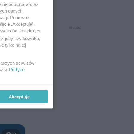
anie odbiorców oraz
nych danych
kacji. Ponieważ
ięcie „Akceptuję”.
ywatności znajdujący
ą zgody użytkownika,
 tylko na tej
 naszych serwisów
esz w
Polityce
ż szykują
Akceptuję
 we wtorek