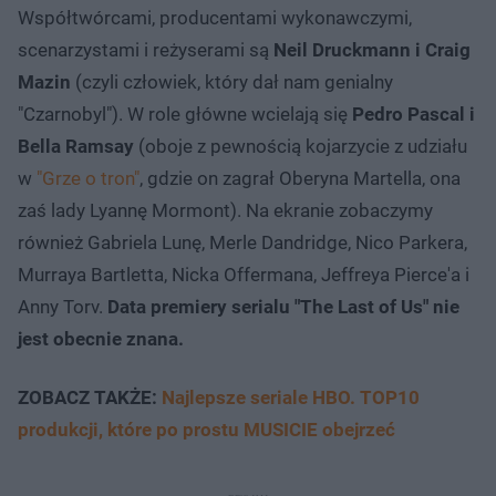
Współtwórcami, producentami wykonawczymi,
scenarzystami i reżyserami są
Neil Druckmann i Craig
Mazin
(czyli człowiek, który dał nam genialny
"Czarnobyl"). W role główne wcielają się
Pedro Pascal i
Bella Ramsay
(oboje z pewnością kojarzycie z udziału
w
"Grze o tron"
, gdzie on zagrał Oberyna Martella, ona
zaś lady Lyannę Mormont). Na ekranie zobaczymy
również Gabriela Lunę, Merle Dandridge, Nico Parkera,
Murraya Bartletta, Nicka Offermana, Jeffreya Pierce'a i
Anny Torv.
Data premiery serialu "The Last of Us" nie
jest obecnie znana.
ZOBACZ TAKŻE:
Najlepsze seriale HBO. TOP10
produkcji, które po prostu MUSICIE obejrzeć