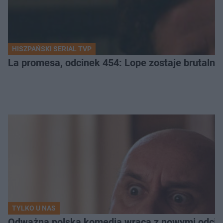
HISZPAŃSKI SERIAL TVP
La promesa, odcinek 454: Lope zostaje brutalni
TYLKO U NAS
Odważna polska komedia wraca z nowymi odcink