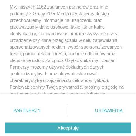
My, naszych 1162 zaufanych partnerów oraz inne
Żaden utwór zamieszczony w serwisie nie może być powielany i
podmioty z Grupy ZPR Media uzyskujemy dostęp i
rozpowszechniany lub dalej rozpowszechniany w jakikolwiek sposób (w
tym także elektroniczny lub mechaniczny) na jakimkolwiek polu
przechowujemy informacje na urządzeniu oraz
eksploatacji w jakiejkolwiek formie, włącznie z umieszczaniem w Internecie
przetwarzamy dane osobowe, takie jak unikalne
bez pisemnej zgody właściciela praw. Jakiekolwiek użycie lub
wykorzystanie utworów w całości lub w części z naruszeniem prawa, tzn.
identyfikatory, standardowe informacje wysyłane przez
bez właściwej zgody, jest zabronione pod groźbą kary i może być ścigane
urządzenie czy dane przeglądania w celu zapewniania
prawnie.
spersonalizowanych reklam, wybór spersonalizowanych
treści, pomiar reklam i treści, badanie odbiorców oraz
ulepszanie usług. Za zgodą Użytkownika my i Zaufani
Partnerzy możemy używać dokładnych danych
geolokalizacyjnych oraz aktywnie skanować
charakterystykę urządzenia do celów identyfikacji.
O nas
Ponieważ cenimy Twoją prywatność, prosimy o zgodę na
korzystanie z tych technologii poprzez kliknięcie
Informacje prawne
„Akceptuję”. Zgoda jest dobrowolna i zawsze możesz ją
zmienić/wycofać klikając przycisk ustawień prywatności
Nasze serwisy
PARTNERZY
USTAWIENIA
znajdujący się w lewym dolnym rogu strony
. Niektóre
rodzaje przetwarzania danych nie wymagają zgody
© 2026 Grupa ZPR Media
Akceptuję
użytkownika, ale masz prawo sprzeciwić się takiemu
przetwarzaniu. Preferencje będą miały zastosowanie tylko