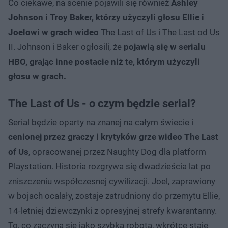
Co ciekawe, na scenie pojawili się również
Ashley
Johnson i Troy Baker, którzy użyczyli głosu Ellie i
Joelowi w grach wideo
The Last of Us i The Last od Us
II. Johnson i Baker ogłosili, że
pojawią się w serialu
HBO, grając inne postacie niż te, którym użyczyli
głosu w grach.
The Last of Us - o czym będzie serial?
Serial będzie oparty na znanej na całym świecie i
cenionej przez graczy i krytyków grze wideo The Last
of Us
, opracowanej przez Naughty Dog dla platform
Playstation. Historia rozgrywa się dwadzieścia lat po
zniszczeniu współczesnej cywilizacji. Joel, zaprawiony
w bojach ocalały, zostaje zatrudniony do przemytu Ellie,
14-letniej dziewczynki z opresyjnej strefy kwarantanny.
To, co zaczyna się jako szybka robota, wkrótce staje