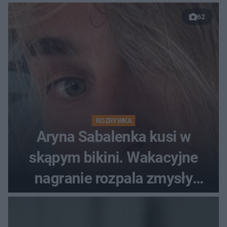
62
ROZRYWKA
Aryna Sabalenka kusi w
skąpym bikini. Wakacyjne
nagranie rozpala zmysły
fanów