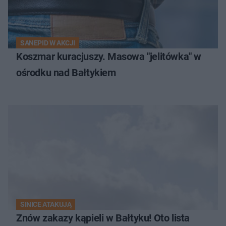
SANEPID W AKCJI
Koszmar kuracjuszy. Masowa "jelitówka" w
ośrodku nad Bałtykiem
SINICE ATAKUJĄ
Znów zakazy kąpieli w Bałtyku! Oto lista