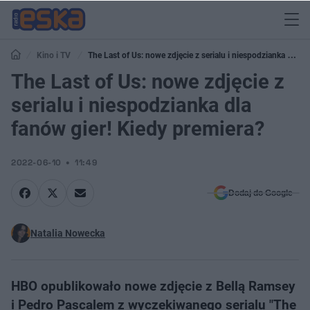
Kino i TV
The Last of Us: nowe zdjęcie z serialu i niespodzianka dla
fanów gier! Kiedy premiera?
The Last of Us: nowe zdjęcie z
serialu i niespodzianka dla
fanów gier! Kiedy premiera?
2022-06-10
11:49
Dodaj do Google
Natalia Nowecka
HBO opublikowało nowe zdjęcie z Bellą Ramsey
i Pedro Pascalem z wyczekiwanego serialu "The