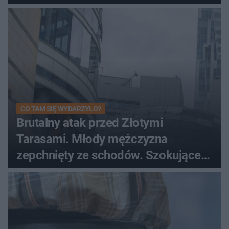
CO TAM SIĘ WYDARZYŁO?
Brutalny atak przed Złotymi
Tarasami. Młody mężczyzna
zepchnięty ze schodów. Szokujące
nagranie krąży po sieci