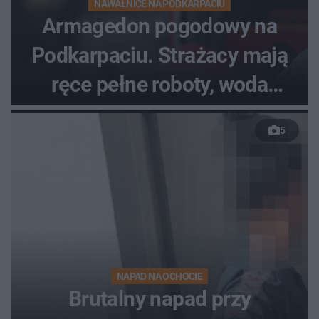
NAWAŁNICE NA PODKARPACIU
Armagedon pogodowy na
Podkarpaciu. Strażacy mają
ręce pełne roboty, woda
zalewa posesje i budynki
5
NAPAD NA OCHOCIE
Brutalny napad przy