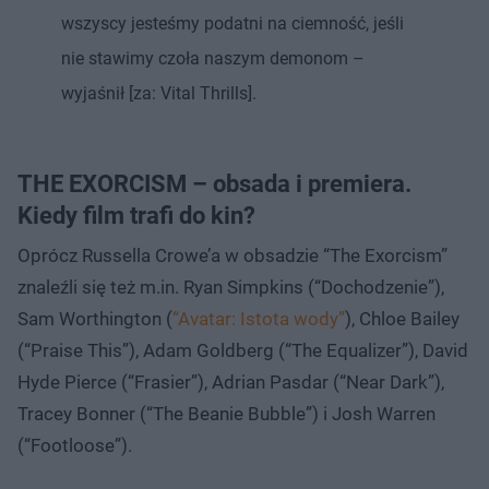
wszyscy jesteśmy podatni na ciemność, jeśli
nie stawimy czoła naszym demonom –
wyjaśnił [za: Vital Thrills].
THE EXORCISM – obsada i premiera.
Kiedy film trafi do kin?
Oprócz Russella Crowe’a w obsadzie “The Exorcism”
znaleźli się też m.in. Ryan Simpkins (“Dochodzenie”),
Sam Worthington (
“Avatar: Istota wody”
), Chloe Bailey
(“Praise This”), Adam Goldberg (“The Equalizer”), David
Hyde Pierce (“Frasier”), Adrian Pasdar (“Near Dark”),
Tracey Bonner (“The Beanie Bubble”) i Josh Warren
(“Footloose”).