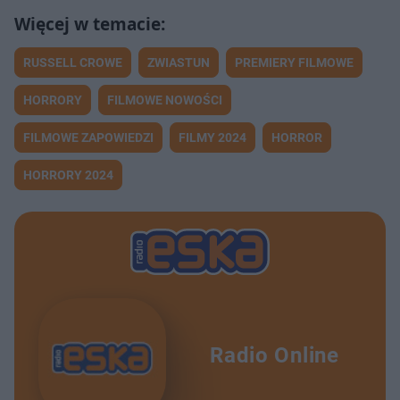
RUSSELL CROWE
ZWIASTUN
PREMIERY FILMOWE
HORRORY
FILMOWE NOWOŚCI
FILMOWE ZAPOWIEDZI
FILMY 2024
HORROR
HORRORY 2024
Radio Online