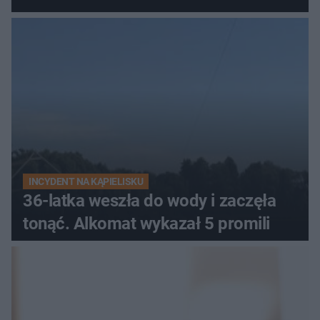
zaginiona Jowita Zielińska
INCYDENT NA KĄPIELISKU
36-latka weszła do wody i zaczęła
tonąć. Alkomat wykazał 5 promili