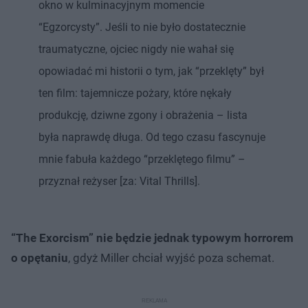
okno w kulminacyjnym momencie
“Egzorcysty”. Jeśli to nie było dostatecznie
traumatyczne, ojciec nigdy nie wahał się
opowiadać mi historii o tym, jak “przeklęty” był
ten film: tajemnicze pożary, które nękały
produkcję, dziwne zgony i obrażenia – lista
była naprawdę długa. Od tego czasu fascynuje
mnie fabuła każdego “przeklętego filmu” –
przyznał reżyser [za: Vital Thrills].
“The Exorcism” nie będzie jednak typowym horrorem
o opętaniu
, gdyż Miller chciał wyjść poza schemat.