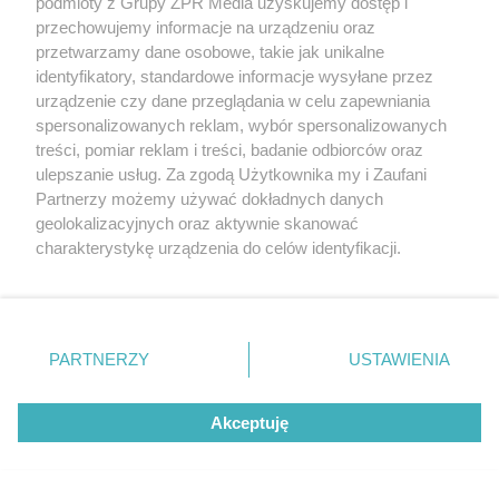
podmioty z Grupy ZPR Media uzyskujemy dostęp i
przechowujemy informacje na urządzeniu oraz
Ronalda Koemana?
przetwarzamy dane osobowe, takie jak unikalne
identyfikatory, standardowe informacje wysyłane przez
urządzenie czy dane przeglądania w celu zapewniania
spersonalizowanych reklam, wybór spersonalizowanych
treści, pomiar reklam i treści, badanie odbiorców oraz
ulepszanie usług. Za zgodą Użytkownika my i Zaufani
Partnerzy możemy używać dokładnych danych
geolokalizacyjnych oraz aktywnie skanować
charakterystykę urządzenia do celów identyfikacji.
Ponieważ cenimy Twoją prywatność, prosimy o zgodę na
korzystanie z tych technologii poprzez kliknięcie
„Akceptuję”. Zgoda jest dobrowolna i zawsze możesz ją
PŁYWANIE
zmienić/wycofać klikając przycisk ustawień prywatności
PARTNERZY
USTAWIENIA
ME w pływaniu. Sprawdź
znajdujący się w lewym dolnym rogu strony
. Niektóre
rodzaje przetwarzania danych nie wymagają zgody
które miejsce zajęła Polka w
Akceptuję
użytkownika, ale masz prawo sprzeciwić się takiemu
przetwarzaniu. Preferencje będą miały zastosowanie tylko
sprincie
na tej witrynie.