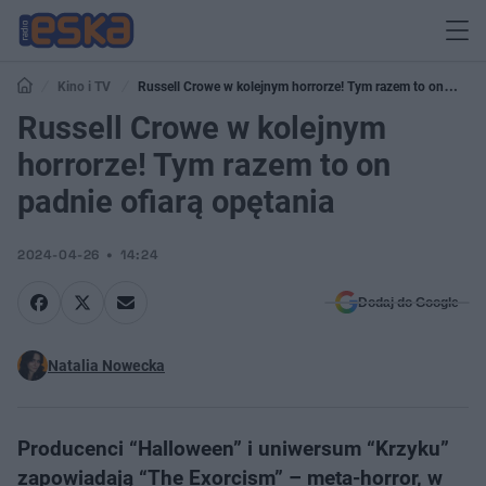
Kino i TV
Russell Crowe w kolejnym horrorze! Tym razem to on
padnie ofiarą opętania
Russell Crowe w kolejnym
horrorze! Tym razem to on
padnie ofiarą opętania
2024-04-26
14:24
Dodaj do Google
Natalia Nowecka
Producenci “Halloween” i uniwersum “Krzyku”
zapowiadają “The Exorcism” – meta-horror, w