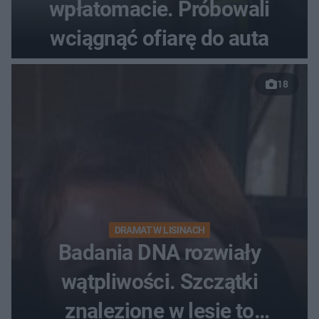
wpłatomacie. Próbowali
wciągnąć ofiarę do auta
18
DRAMAT W LISINACH
Badania DNA rozwiały
wątpliwości. Szczątki
znalezione w lesie to