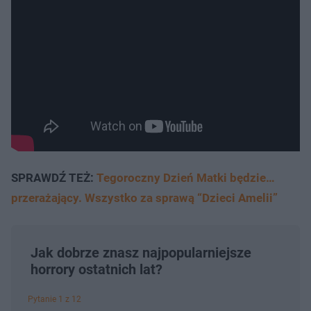
SPRAWDŹ TEŻ:
Tegoroczny Dzień Matki będzie…
przerażający. Wszystko za sprawą “Dzieci Amelii”
Jak dobrze znasz najpopularniejsze
horrory ostatnich lat?
Pytanie 1 z 12