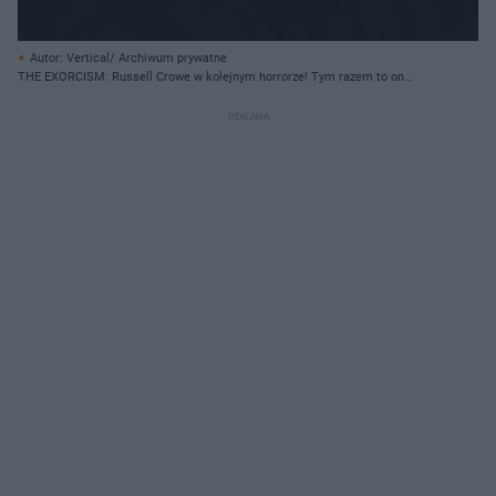
Autor: Vertical/ Archiwum prywatne
THE EXORCISM: Russell Crowe w kolejnym horrorze! Tym razem to on
padnie ofiarą opętania