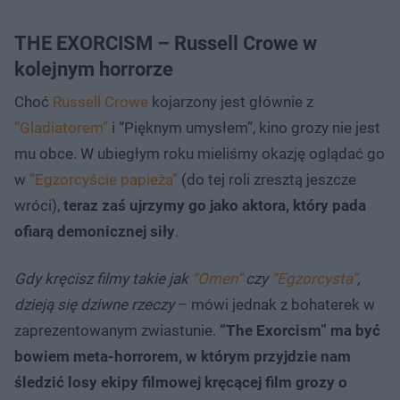
THE EXORCISM – Russell Crowe w
kolejnym horrorze
Choć
Russell Crowe
kojarzony jest głównie z
“Gladiatorem”
i “Pięknym umysłem”, kino grozy nie jest
mu obce. W ubiegłym roku mieliśmy okazję oglądać go
w
“Egzorcyście papieża”
(do tej roli zresztą jeszcze
wróci),
teraz zaś ujrzymy go jako aktora, który pada
ofiarą demonicznej siły
.
Gdy kręcisz filmy takie jak
“Omen”
czy
“Egzorcysta”
,
dzieją się dziwne rzeczy
– mówi jednak z bohaterek w
zaprezentowanym zwiastunie.
“The Exorcism” ma być
bowiem meta-horrorem, w którym przyjdzie nam
śledzić losy ekipy filmowej kręcącej film grozy o