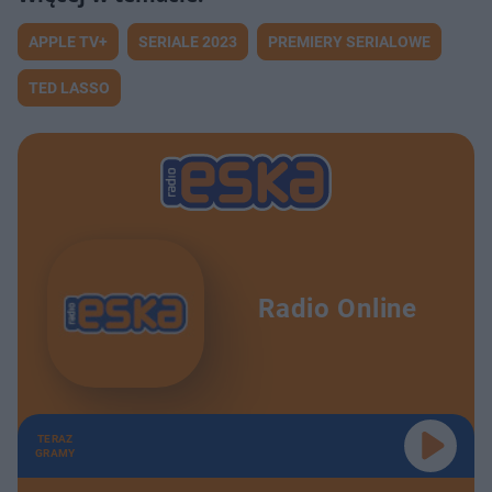
APPLE TV+
SERIALE 2023
PREMIERY SERIALOWE
TED LASSO
Radio Online
TERAZ
GRAMY