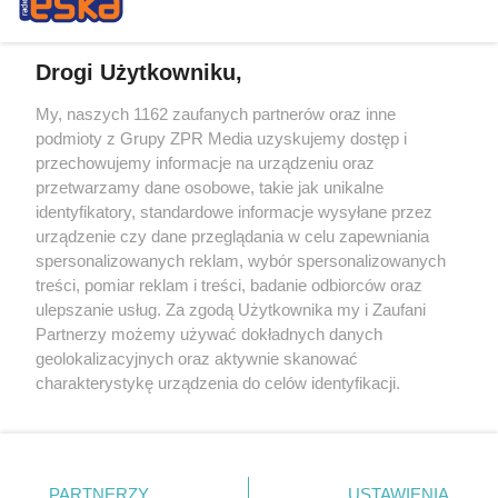
Drogi Użytkowniku,
My, naszych 1162 zaufanych partnerów oraz inne
Żaden utwór zamieszczony w serwisie nie może być powielany i
podmioty z Grupy ZPR Media uzyskujemy dostęp i
rozpowszechniany lub dalej rozpowszechniany w jakikolwiek sposób (w
tym także elektroniczny lub mechaniczny) na jakimkolwiek polu
przechowujemy informacje na urządzeniu oraz
eksploatacji w jakiejkolwiek formie, włącznie z umieszczaniem w
przetwarzamy dane osobowe, takie jak unikalne
Internecie bez pisemnej zgody właściciela praw. Jakiekolwiek użycie lub
identyfikatory, standardowe informacje wysyłane przez
wykorzystanie utworów w całości lub w części z naruszeniem prawa,
tzn. bez właściwej zgody, jest zabronione pod groźbą kary i może być
urządzenie czy dane przeglądania w celu zapewniania
ścigane prawnie.
spersonalizowanych reklam, wybór spersonalizowanych
treści, pomiar reklam i treści, badanie odbiorców oraz
ulepszanie usług. Za zgodą Użytkownika my i Zaufani
Partnerzy możemy używać dokładnych danych
geolokalizacyjnych oraz aktywnie skanować
charakterystykę urządzenia do celów identyfikacji.
Ponieważ cenimy Twoją prywatność, prosimy o zgodę na
O nas
korzystanie z tych technologii poprzez kliknięcie
Informacje prawne
„Akceptuję”. Zgoda jest dobrowolna i zawsze możesz ją
zmienić/wycofać klikając przycisk ustawień prywatności
PARTNERZY
USTAWIENIA
Nasze serwisy