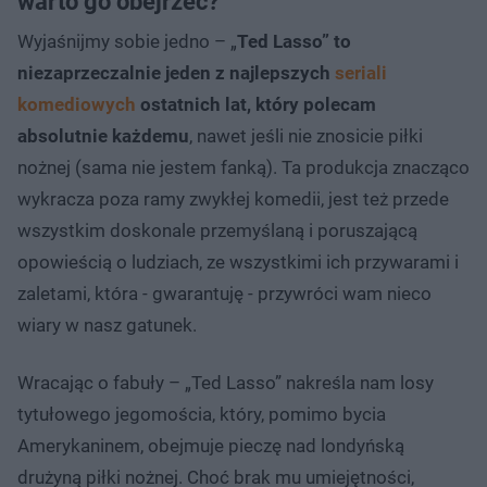
warto go obejrzeć?
Wyjaśnijmy sobie jedno – „
Ted Lasso” to
niezaprzeczalnie jeden z najlepszych
seriali
komediowych
ostatnich lat, który polecam
absolutnie każdemu
, nawet jeśli nie znosicie piłki
nożnej (sama nie jestem fanką). Ta produkcja znacząco
wykracza poza ramy zwykłej komedii, jest też przede
wszystkim doskonale przemyślaną i poruszającą
opowieścią o ludziach, ze wszystkimi ich przywarami i
zaletami, która - gwarantuję - przywróci wam nieco
wiary w nasz gatunek.
Wracając o fabuły – „Ted Lasso” nakreśla nam losy
tytułowego jegomościa, który, pomimo bycia
Amerykaninem, obejmuje pieczę nad londyńską
drużyną piłki nożnej. Choć brak mu umiejętności,