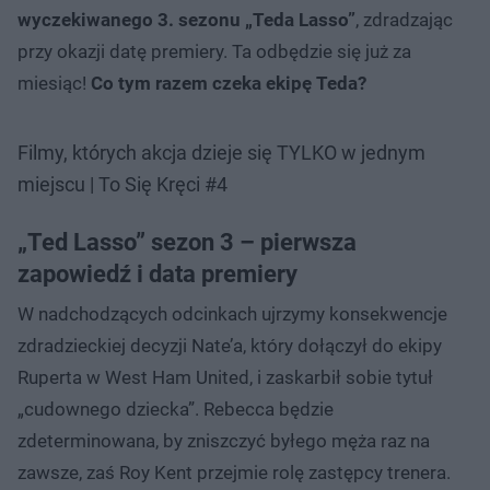
wyczekiwanego 3. sezonu „Teda Lasso”
, zdradzając
przy okazji datę premiery. Ta odbędzie się już za
miesiąc!
Co tym razem czeka ekipę Teda?
Filmy, których akcja dzieje się TYLKO w jednym
miejscu | To Się Kręci #4
„Ted Lasso” sezon 3 – pierwsza
zapowiedź i data premiery
W nadchodzących odcinkach ujrzymy konsekwencje
zdradzieckiej decyzji Nate’a, który dołączył do ekipy
Ruperta w West Ham United, i zaskarbił sobie tytuł
„cudownego dziecka”. Rebecca będzie
zdeterminowana, by zniszczyć byłego męża raz na
zawsze, zaś Roy Kent przejmie rolę zastępcy trenera.