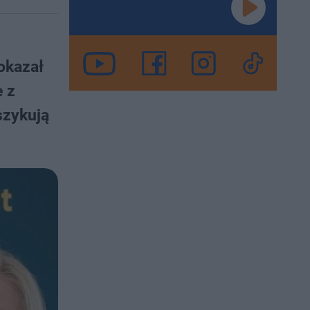
okazał
e z
szykują