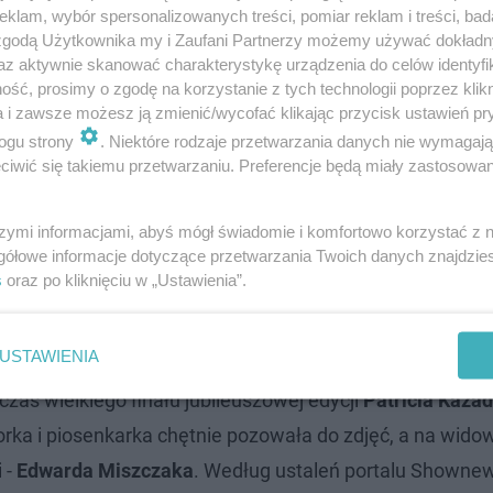
klam, wybór spersonalizowanych treści, pomiar reklam i treści, bad
 zgodą Użytkownika my i Zaufani Partnerzy możemy używać dokład
az aktywnie skanować charakterystykę urządzenia do celów identyfi
ść, prosimy o zgodę na korzystanie z tych technologii poprzez klikn
a i zawsze możesz ją zmienić/wycofać klikając przycisk ustawień pr
ogu strony
. Niektóre rodzaje przetwarzania danych nie wymagaj
iwić się takiemu przetwarzaniu. Preferencje będą miały zastosowanie
szymi informacjami, abyś mógł świadomie i komfortowo korzystać z
gółowe informacje dotyczące przetwarzania Twoich danych znajdzi
s
oraz po kliknięciu w „Ustawienia”.
najomo"?
USTAWIENIA
zas wielkiego finału jubileuszowej edycji
Patricia Kazad
torka i piosenkarka chętnie pozowała do zdjęć, a na wido
 -
Edwarda Miszczaka
. Według ustaleń portalu Shownew