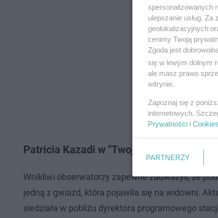
spersonalizowanych re
ulepszanie usług. Za
geolokalizacyjnych or
cenimy Twoją prywatno
Zgoda jest dobrowoln
się w lewym dolnym r
ale masz prawo sprzec
witrynie.
Zapoznaj się z poniż
internetowych. Szcze
Prywatności
i
Cookie
Patricia Kazadi w "Twoja Twarz Brzmi Z
PARTNERZY
Wnikliwi obserwatorzy zapewne zauważyli, że podc
jedną z gwiazd, która pojawiła się na widowni. Ak
siedziała w pobliżu dyrektora programowego stacji