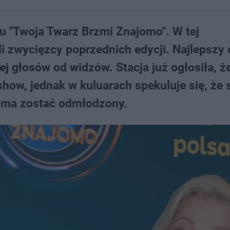
mu "Twoja Twarz Brzmi Znajomo". W tej
li zwycięzcy poprzednich edycji. Najlepszy 
cej głosów od widzów. Stacja już ogłosiła, ż
how, jednak w kuluarach spekuluje się, że 
y ma zostać odmłodzony.