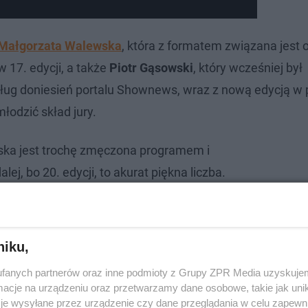
Małgorzata Walewska
, która z formatem związana jest
 w 17. edycji, a także
Piotr Gąsowski
, który wcześniej był
ług doniesień portalu Shownews, wraz z nową edycją w
łodzić skład jury.
ka jest trochę zmęczona programem i
lej, bo 20. edycji, to akurat piękna liczba.
ale zabiera jej dużo czasu. A to oznacza, że
nowski odchodzi na pewno. Walewska się
może być pewny swego, Gąsowski tak samo -
niku,
owołując się na swojego informatora.
fanych partnerów oraz inne podmioty z Grupy ZPR Media uzyskujem
cje na urządzeniu oraz przetwarzamy dane osobowe, takie jak unika
je wysyłane przez urządzenie czy dane przeglądania w celu zapewn