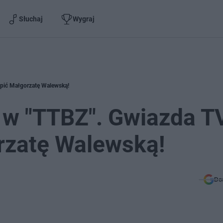
Słuchaj
Wygraj
ąpić Małgorzatę Walewską!
y w "TTBZ". Gwiazda 
rzatę Walewską!
Do