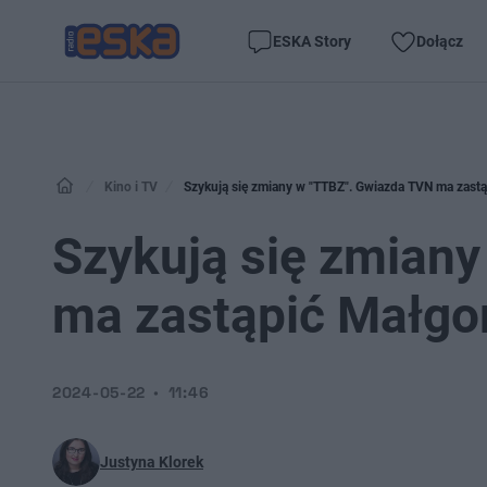
ESKA Story
Dołącz
Kino i TV
Szykują się zmiany w "TTBZ". Gwiazda TVN ma zast
Szykują się zmian
ma zastąpić Małgo
2024-05-22
11:46
Justyna Klorek