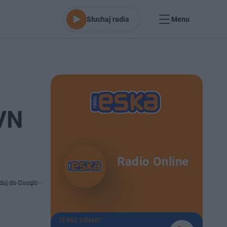
Słuchaj radia
Menu
TVN
Radio Online
daj do Google
TERAZ GRAMY