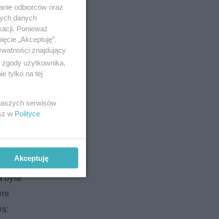
anie odbiorców oraz
nych danych
kacji. Ponieważ
ięcie „Akceptuję”.
ywatności znajdujący
ą zgody użytkownika,
 tylko na tej
 naszych serwisów
esz w
Polityce
Akceptuję
i
była
wni
s: