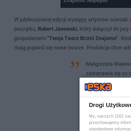
Znajomo. Najlepsi!
W jubileuszowej edycji występy artystów oceniali:
początku,
Robert Janowski
, który dołączył do jury
gospodarzem
"Twoja Twarz Brzmi Znajomo"
. Wed
mają pojawić się nowe twarze. Produkcja chce odm
Małgorzata Walews
zastanawia się co da
Kocha ten program, 
sypie się jury. Ja
zastanawia. Rock 
Drogi Użytkow
przekazał portal, p
My, naszych 1162 zau
przechowujemy informa
standardowe informac