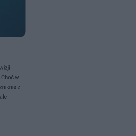
izji
. Choć w
zniknie z
ale