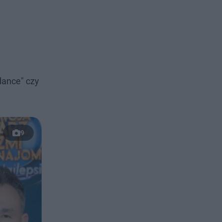
 dance" czy
9