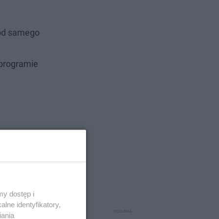
 od samego
 programie
y dostęp i
lne identyfikatory,
iania