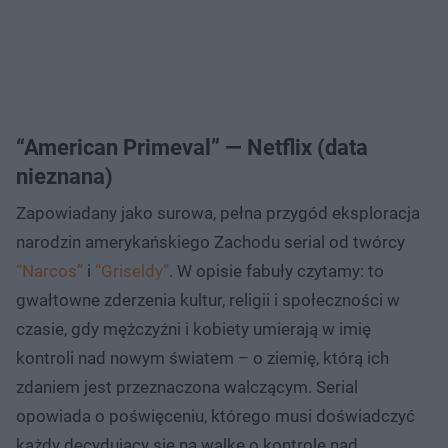
“American Primeval” — Netflix (data
nieznana)
Zapowiadany jako surowa, pełna przygód eksploracja
narodzin amerykańskiego Zachodu serial od twórcy
“Narcos”
i
“Griseldy”
. W opisie fabuły czytamy: to
gwałtowne zderzenia kultur, religii i społeczności w
czasie, gdy mężczyźni i kobiety umierają w imię
kontroli nad nowym światem – o ziemię, którą ich
zdaniem jest przeznaczona walczącym. Serial
opowiada o poświęceniu, którego musi doświadczyć
każdy decydujący się na walkę o kontrolę nad