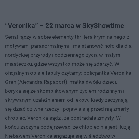
“Veronika” – 22 marca w SkyShowtime
Serial łączy w sobie elementy thrillera kryminalnego z
motywami paranormalnymi i ma stanowić hołd dla dla
nordyckiej przyrody i codziennego życia w małym
miasteczku, gdzie wszystko może się zdarzyć. W
oficjalnym opisie fabuły czytamy: policjantka Veronika
Gren (Alexandra Rapaport), matka dwójki dzieci,
boryka się ze skomplikowanym życiem rodzinnym i
skrywanym uzależnieniem od leków. Kiedy zaczynają
się dziać dziwne rzeczy i pojawia się przed nią zmarły
chłopiec, Veronika sądzi, że postradała zmysły. W
końcu zaczyna podejrzewać, że chłopiec nie jest iluzją.
Niebawem Veronika angażuje się w śledztwo w