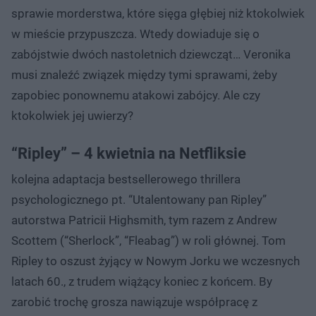
sprawie morderstwa, które sięga głębiej niż ktokolwiek
w mieście przypuszcza. Wtedy dowiaduje się o
zabójstwie dwóch nastoletnich dziewcząt… Veronika
musi znaleźć związek między tymi sprawami, żeby
zapobiec ponownemu atakowi zabójcy. Ale czy
ktokolwiek jej uwierzy?
“Ripley” – 4 kwietnia na Netfliksie
kolejna adaptacja bestsellerowego thrillera
psychologicznego pt. “Utalentowany pan Ripley”
autorstwa Patricii Highsmith, tym razem z Andrew
Scottem (“Sherlock”, “Fleabag”) w roli głównej. Tom
Ripley to oszust żyjący w Nowym Jorku we wczesnych
latach 60., z trudem wiążący koniec z końcem. By
zarobić trochę grosza nawiązuje współpracę z