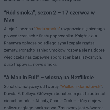
“Ród smoka”, sezon 2 – 17 czerwca w
Max
Akcja 2. sezonu
“Rodu smoka”
rozpocznie się niedługo
po wydarzeniach z finału poprzednika. Księżniczka
Rhaenyra opłacze poledłego syna i zapała rządzą
zemsty. Ponadto Taniec Smoków rozpęta się na dobre,
więc czeka nas zapewne sporo scen batalistycznych,
dużo trupów i... nowe smoki.
“A Man in Full” – wiosną na Netfliksie
Serial dramatyczny od twórcy
“Wielkich kłamstewek”
,
Davida E. Kelleya. Głównym bohaterem jest tu potentat
nieruchomości z Atlanty, Charlie Croker, który staje w
obliczu nagłego bankructwa. Zmuszony jest wówczas