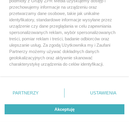
podmioty z Grupy ZPR Media uzyskujemy dostęp i
przechowujemy informacje na urządzeniu oraz
przetwarzamy dane osobowe, takie jak unikalne
identyfikatory, standardowe informacje wysyłane przez
urządzenie czy dane przeglądania w celu zapewniania
spersonalizowanych reklam, wybór spersonalizowanych
treści, pomiar reklam i treści, badanie odbiorców oraz
ulepszanie usług. Za zgodą Użytkownika my i Zaufani
Partnerzy możemy używać dokładnych danych
geolokalizacyjnych oraz aktywnie skanować
charakterystykę urządzenia do celów identyfikacji.
Ponieważ cenimy Twoją prywatność, prosimy o zgodę na
korzystanie z tych technologii poprzez kliknięcie
„Akceptuję”. Zgoda jest dobrowolna i zawsze możesz ją
zmienić/wycofać klikając przycisk ustawień prywatności
PARTNERZY
USTAWIENIA
znajdujący się w lewym dolnym rogu strony
. Niektóre
rodzaje przetwarzania danych nie wymagają zgody
Akceptuję
użytkownika, ale masz prawo sprzeciwić się takiemu
przetwarzaniu. Preferencje będą miały zastosowanie tylko
na tej witrynie.