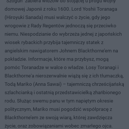
“Szōgun” zabiera widzów do stojącej u progu wojny
domowej Japonii z roku 1600. Lord Yoshii Toranaga
(Hiroyuki Sanada) musi walczyć o życie, gdy jego
wrogowie z Rady Regentów jednoczą się przeciwko
niemu. Niespodzianie do wybrzeża jednej z japońskich
wiosek rybackich przybija tajemniczy statek z
angielskim nawigatorem Johnem Blackthorne’em na
pokładzie. Informacje, które ma przybysz, mogą
pomóc Toranadze w walce o władze. Losy Toranagi i
Blackthorne'a nierozerwalnie wiążą się z ich tłumaczką,
Todą Mariko (Anna Sawai) – tajemniczą chrześcijańską
szlachcianką i ostatnią przedstawicielką zhańbionego
rodu. Służąc swemu panu w tym napiętym okresie
politycznym, Mariko musi pogodzić współpracę z
Blackthorne’em ze swoją wiarą, której zawdzięcza
życie, oraz zobowiązaniami wobec zmarłego ojca.