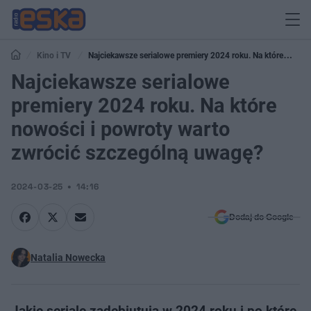
Kino i TV
Najciekawsze serialowe premiery 2024 roku. Na które
nowości i powroty warto zwrócić szczególną uwagę?
Najciekawsze serialowe
premiery 2024 roku. Na które
nowości i powroty warto
zwrócić szczególną uwagę?
2024-03-25
14:16
Dodaj do Google
Natalia Nowecka
Jakie seriale zadebiutują w 2024 roku i po które