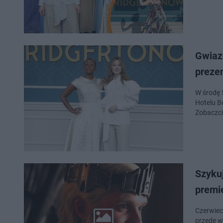
Gwiazd
preze
W środę 
Hotelu B
Zobaczci
Szykuj
premi
Czerwiec 
przede w