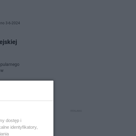
no 3-6-2024
jskiej
popularnego
 w
o 30-5-2024
bilety
y dostęp i
lne identyfikatory,
iania