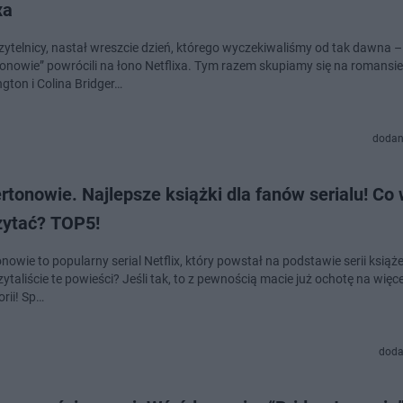
xa
zytelnicy, nastał wreszcie dzień, którego wyczekiwaliśmy od tak dawna –
tonowie” powrócili na łono Netflixa. Tym razem skupiamy się na romansi
gton i Colina Bridger…
dodan
rtonowie. Najlepsze książki dla fanów serialu! Co
zytać? TOP5!
nowie to popularny serial Netflix, który powstał na podstawie serii książek
 te powieści? Jeśli tak, to z pewnością macie już ochotę na więcej tego
orii! Sp…
doda