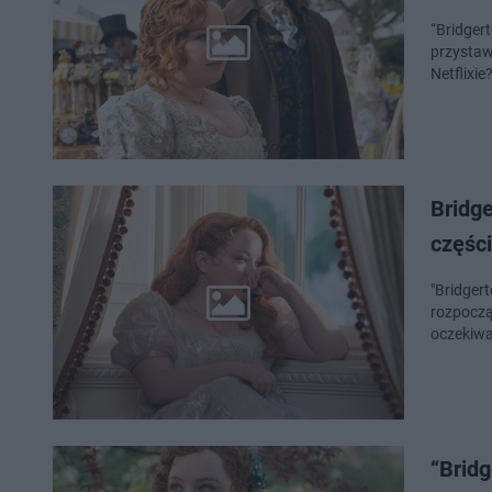
“Bridgert
przystaw
Netflixie
Bridge
częśc
"Bridgert
rozpoczął
oczekiwa
“Bridg