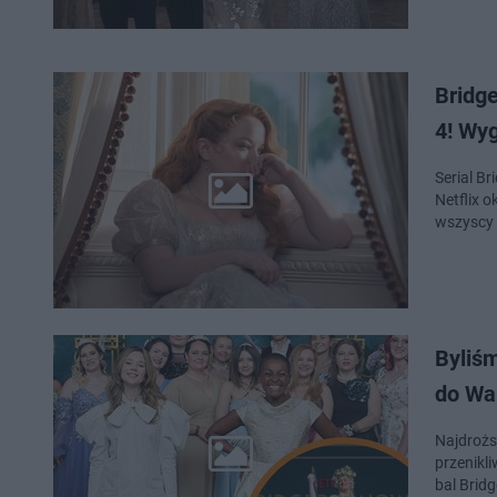
Bridge
4! Wy
Serial B
Netflix o
wszyscy 
Byliśm
do Wa
Najdrożs
przenikli
bal Brid