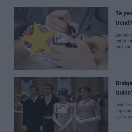
Te pa
trend
Zadbane 
ostatnim
rynku poj
Bridge
Quinn
Jesteści
zapoznać 
się praw