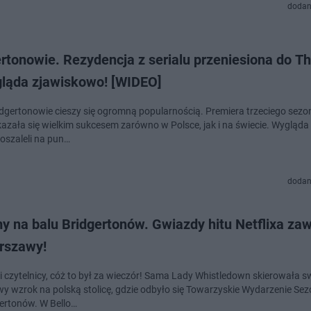
dodan
rtonowie. Rezydencja z serialu przeniesiona do T
gląda zjawiskowo! [WIDEO]
ridgertonowie cieszy się ogromną popularnością. Premiera trzeciego sezo
kazała się wielkim sukcesem zarówno w Polsce, jak i na świecie. Wygląda 
oszaleli na pun…
dodan
y na balu Bridgertonów. Gwiazdy hitu Netflixa zaw
rszawy!
i czytelnicy, cóż to był za wieczór! Sama Lady Whistledown skierowała s
wy wzrok na polską stolicę, gdzie odbyło się Towarzyskie Wydarzenie Sezo
gertonów. W Bello…