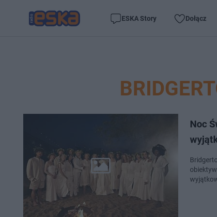
ESKA Story
Dołącz
BRIDGERT
Noc Ś
wyjąt
Bridgert
obiektyw
wyjątkow