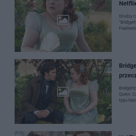
Netfli
Drodzy c
“Bridger
Featherin
Bridge
przec
Bridgerto
Quinn. Czytaliście
typu hist