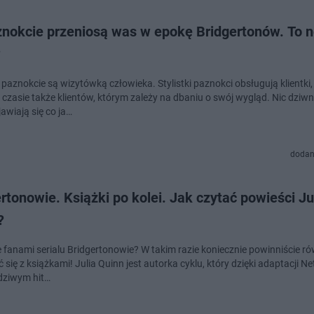
znokcie przeniosą was w epokę Bridgertonów. To 
?
paznokcie są wizytówką człowieka. Stylistki paznokci obsługują klientki,
 czasie także klientów, którym zależy na dbaniu o swój wygląd. Nic dziwn
awiają się co ja…
dodan
rtonowie. Książki po kolei. Jak czytać powieści Jul
?
e fanami serialu Bridgertonowie? W takim razie koniecznie powinniście r
się z książkami! Julia Quinn jest autorka cyklu, który dzięki adaptacji Net
dziwym hit…