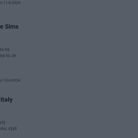
o 11-6-2024
he Sims
nu na
na to, że
o 10-6-2024
itały
wój
nu, czyli