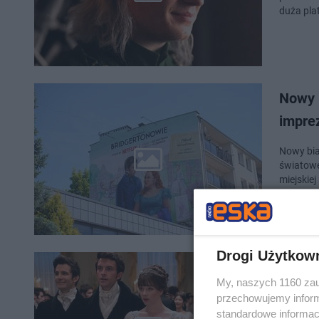
duża pla
Nowy m
impre
Nowy bia
światoweg
miejskiej
Drogi Użytkow
Gwiazd
My, naszych 1160 zau
na wy
przechowujemy informa
standardowe informac