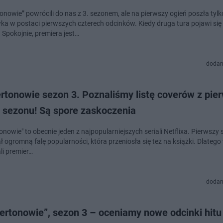
onowie” powrócili do nas z 3. sezonem, ale na pierwszy ogień poszła tylk
ka w postaci pierwszych czterech odcinków. Kiedy druga tura pojawi się
? Spokojnie, premiera jest…
dodan
rtonowie sezon 3. Poznaliśmy listę coverów z pie
i sezonu! Są spore zaskoczenia
onowie" to obecnie jeden z najpopularniejszych seriali Netflixa. Pierwszy
 ogromną falę popularności, która przeniosła się też na książki. Dlatego
li premier…
dodan
ertonowie”, sezon 3 – oceniamy nowe odcinki hitu