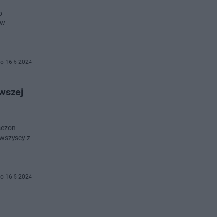
o
 w
o 16-5-2024
rwszej
 sezon
 wszyscy z
o 16-5-2024