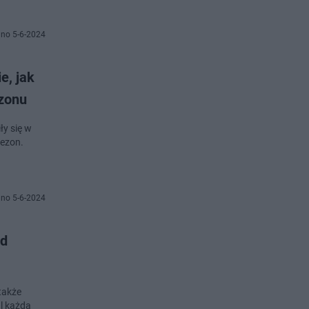
no 5-6-2024
e, jak
ezonu
ły się w
sezon.
no 5-6-2024
ód
także
l każda