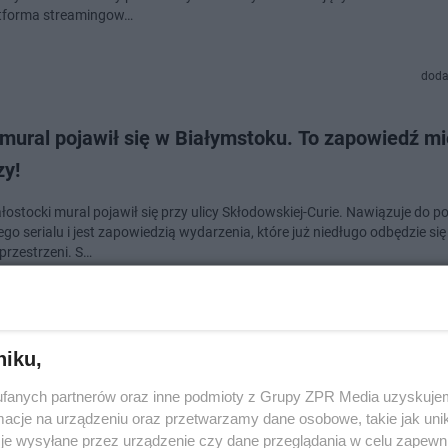
tforma streamingow…
doda
ural pojawił się w Białymstoku. To zapowiedź mie
zy!
łostocki mural pojawił się przy ulicy Skłodowskiej-Curie. Nawiązuje do 
o serialu i jest zapowiedzią wydarzenia, które już niedługo odbędzie się
 przestrzeni. S…
dodan
niku,
y “Bridgertonów” przyjadą do Polski. Jak zdobyć 
fanych partnerów oraz inne podmioty z Grupy ZPR Media uzyskujem
darzenie?
cje na urządzeniu oraz przetwarzamy dane osobowe, takie jak unika
je wysyłane przez urządzenie czy dane przeglądania w celu zapewn