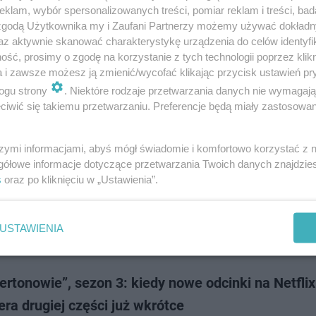
ca Warszawa stanie się epicentrum arystokratycznego świata podczas
klam, wybór spersonalizowanych treści, pomiar reklam i treści, bad
kiego Wydarzenia Sezonu w stylu “Bridgertonów”. Swoją obecność na t
 zgodą Użytkownika my i Zaufani Partnerzy możemy używać dokład
ym przyjęciu w Hotelu Bellotto potwier…
az aktywnie skanować charakterystykę urządzenia do celów identyfi
ść, prosimy o zgodę na korzystanie z tych technologii poprzez klikn
a i zawsze możesz ją zmienić/wycofać klikając przycisk ustawień pr
dodan
ogu strony
. Niektóre rodzaje przetwarzania danych nie wymagaj
iwić się takiemu przetwarzaniu. Preferencje będą miały zastosowanie
gertonowie”: co musicie pamiętać z poprzednich s
zybka powtórka przed nowymi odcinkami
szymi informacjami, abyś mógł świadomie i komfortowo korzystać z
gółowe informacje dotyczące przetwarzania Twoich danych znajdzi
tonowie” zmierzają do nas z kolejnym, trzecim już sezonem i choć wielu z
s
oraz po kliknięciu w „Ustawienia”.
planuje porządny rewatch, wiemy, że są też tacy, którzy nie pogardziliby
streszczeniem. …
USTAWIENIA
dodan
ertonowie”, sezon 3: kiedy nowe odcinki na Netflix
ra drugiej części już wkrótce