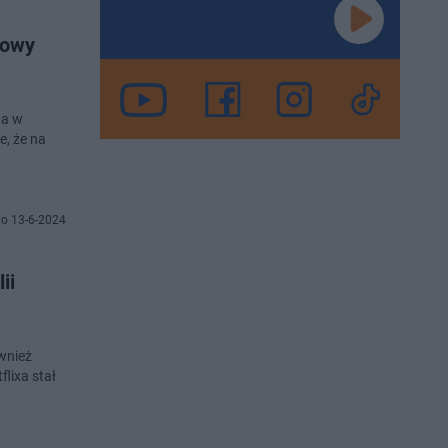
nowy
 a w
e, że na
o 13-6-2024
ii
ównież
flixa stał