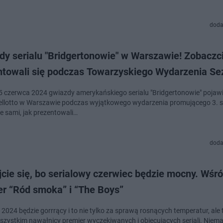
doda
y serialu "Bridgertonowie" w Warszawie! Zobaczci
ntowali się podczas Towarzyskiego Wydarzenia S
5 czerwca 2024 gwiazdy amerykańskiego serialu "Bridgertonowie" pojawi
ellotto w Warszawie podczas wyjątkowego wydarzenia promującego 3. 
e sami, jak prezentowali…
doda
cie się, bo serialowy czerwiec będzie mocny. Wśr
er “Ród smoka” i “The Boys”
2024 będzie gorrrący i to nie tylko za sprawą rosnących temperatur, ale 
szystkim nawałnicy premier wyczekiwanych i obiecujących seriali. Niema