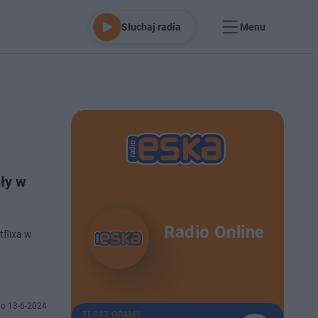
Słuchaj radia
Menu
ły w
Radio Online
tflixa w
o 13-6-2024
TERAZ GRAMY