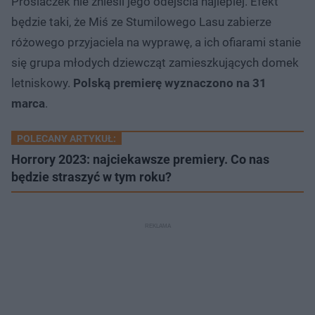
Prosiaczek nie znieśli jego odejścia najlepiej. Efekt
będzie taki, że Miś ze Stumilowego Lasu zabierze
różowego przyjaciela na wyprawę, a ich ofiarami stanie
się grupa młodych dziewcząt zamieszkujących domek
letniskowy.
Polską premierę wyznaczono na 31
marca
.
POLECANY ARTYKUŁ:
Horrory 2023: najciekawsze premiery. Co nas
będzie straszyć w tym roku?