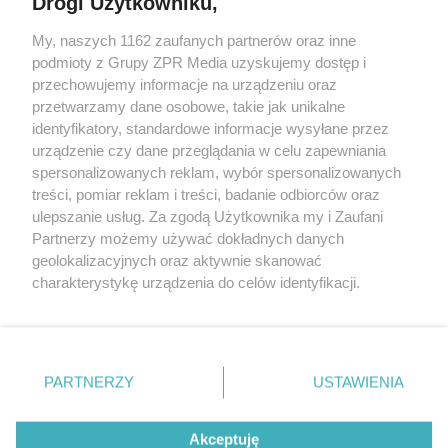
Drogi Użytkowniku,
My, naszych 1162 zaufanych partnerów oraz inne
Żaden utwór zamieszczony w serwisie nie może być powielany i
podmioty z Grupy ZPR Media uzyskujemy dostęp i
rozpowszechniany lub dalej rozpowszechniany w jakikolwiek sposób (w
tym także elektroniczny lub mechaniczny) na jakimkolwiek polu
przechowujemy informacje na urządzeniu oraz
eksploatacji w jakiejkolwiek formie, włącznie z umieszczaniem w
przetwarzamy dane osobowe, takie jak unikalne
Internecie bez pisemnej zgody właściciela praw. Jakiekolwiek użycie lub
identyfikatory, standardowe informacje wysyłane przez
wykorzystanie utworów w całości lub w części z naruszeniem prawa,
tzn. bez właściwej zgody, jest zabronione pod groźbą kary i może być
urządzenie czy dane przeglądania w celu zapewniania
ścigane prawnie.
spersonalizowanych reklam, wybór spersonalizowanych
treści, pomiar reklam i treści, badanie odbiorców oraz
ulepszanie usług. Za zgodą Użytkownika my i Zaufani
Partnerzy możemy używać dokładnych danych
geolokalizacyjnych oraz aktywnie skanować
charakterystykę urządzenia do celów identyfikacji.
Ponieważ cenimy Twoją prywatność, prosimy o zgodę na
O nas
korzystanie z tych technologii poprzez kliknięcie
Informacje prawne
„Akceptuję”. Zgoda jest dobrowolna i zawsze możesz ją
zmienić/wycofać klikając przycisk ustawień prywatności
PARTNERZY
USTAWIENIA
Nasze serwisy
znajdujący się w lewym dolnym rogu strony
. Niektóre
rodzaje przetwarzania danych nie wymagają zgody
© 2026 Grupa ZPR Media
Akceptuję
użytkownika, ale masz prawo sprzeciwić się takiemu