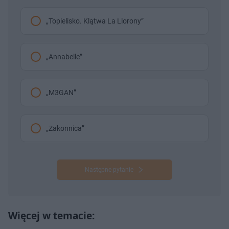
„Topielisko. Klątwa La Llorony”
„Annabelle”
„M3GAN”
„Zakonnica”
Następne pytanie