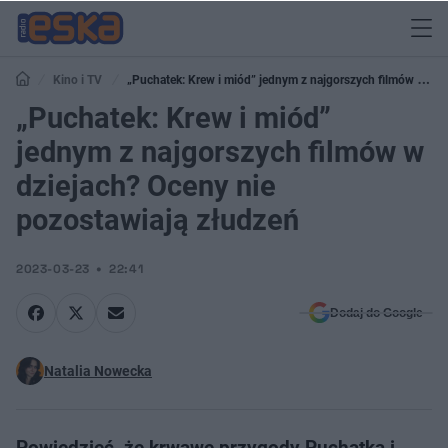
Kino i TV
„Puchatek: Krew i miód” jednym z najgorszych filmów w
dziejach? Oceny nie pozostawiają złudzeń
„Puchatek: Krew i miód”
jednym z najgorszych filmów w
dziejach? Oceny nie
pozostawiają złudzeń
2023-03-23
22:41
Dodaj do Google
Natalia Nowecka
Powiedzieć, że krwawe przygody Puchatka i