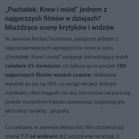
„Puchatek: Krew i miód” jednym z
najgorszych filmów w dziejach?
Miażdżące oceny krytyków i widzów
W serwisie Rotten Tomatoes, będącym jednym z
najpopularniejszych agregatorów ocen w sieci,
„Puchatek: Krew i miód” osiągnął zatrważający wynik
zaledwie 5% świeżości
, co zalicza go w poczet
100
najgorszych filmów wszech czasów
. Widzowie
wycenili go już na 50%, co wciąż nie jest dobrym
wynikiem, choć tragedii nie ma. Horrorowi zarzuca się
przede wszystkim kiepski scenariusz, tragiczną grę
aktorską i zwykłą… głupotę.
Co ciekawe, w serwisie Metacritic film otrzymał już
ocenę
7.7 od widowni
(62 pozytywne recenzje, 3