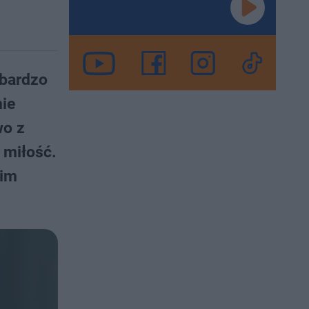
 bardzo
nie
wo z
 miłość.
nim