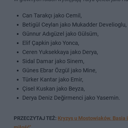
Can Tarakçı jako Cemil,
Betigül Ceylan jako Mukadder Develioglu,
Günnur Adıgüzel jako Gülsüm,
Elif Çapkin jako Yonca,
Ceren Yuksekkaya jako Derya,
Sidal Damar jako Sinem,
Günes Ebrar Özgül jako Mine,
Türker Kantar jako Emir,
Çisel Kuskan jako Beyza,
Derya Deniz Değirmenci jako Yasemin.
PRZECZYTAJ TEŻ:
Kryzys u Mostowiaków. Basia i
miłość"