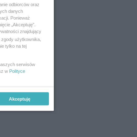
anie odbiorców oraz
nych danych
kacji. Ponieważ
ięcie „Akceptuję”.
ywatności znajdujący
ą zgody użytkownika,
 tylko na tej
 naszych serwisów
esz w
Polityce
Akceptuję