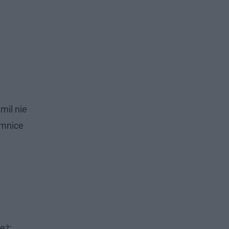
mil nie
emnice
eż: