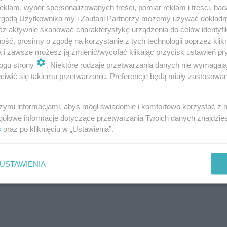
klam, wybór spersonalizowanych treści, pomiar reklam i treści, bad
 zgodą Użytkownika my i Zaufani Partnerzy możemy używać dokład
az aktywnie skanować charakterystykę urządzenia do celów identyfi
ść, prosimy o zgodę na korzystanie z tych technologii poprzez klikn
a i zawsze możesz ją zmienić/wycofać klikając przycisk ustawień pr
ogu strony
. Niektóre rodzaje przetwarzania danych nie wymagaj
iwić się takiemu przetwarzaniu. Preferencje będą miały zastosowanie
szymi informacjami, abyś mógł świadomie i komfortowo korzystać z
gółowe informacje dotyczące przetwarzania Twoich danych znajdzi
s
oraz po kliknięciu w „Ustawienia”.
USTAWIENIA