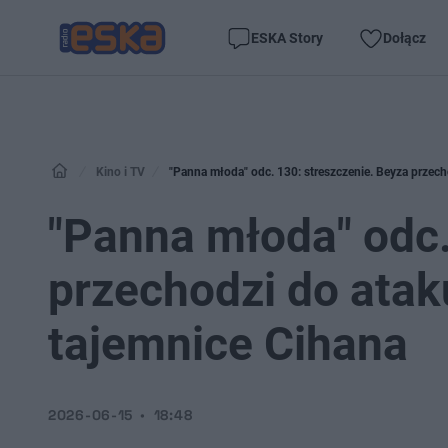
ESKA Story
Dołącz
Kino i TV
"Panna młoda" odc. 130: streszczenie. Beyza przech
"Panna młoda" odc.
przechodzi do atak
tajemnice Cihana
2026-06-15
18:48