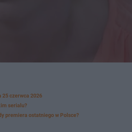
ja 25 czerwca 2026
kim serialu?
iedy premiera ostatniego w Polsce?