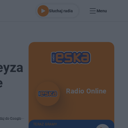
Słuchaj radia
Menu
eyza
e
Radio Online
daj do Google
TERAZ GRAMY