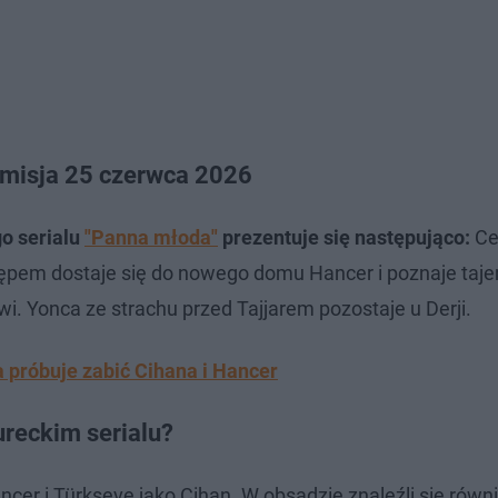
 Emisja 25 czerwca 2026
o serialu
"Panna młoda"
prezentuje się następująco:
Ce
ępem dostaje się do nowego domu Hancer i poznaje taj
i. Yonca ze strachu przed Tajjarem pozostaje u Derji.
 próbuje zabić Cihana i Hancer
ureckim serialu?
çer i Türkseve jako Cihan. W obsadzie znaleźli się równi