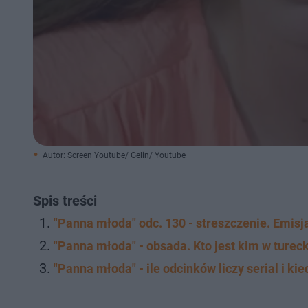
Autor: Screen Youtube/ Gelin/ Youtube
Spis treści
"Panna młoda" odc. 130 - streszczenie. Emis
"Panna młoda" - obsada. Kto jest kim w turec
"Panna młoda" - ile odcinków liczy serial i k