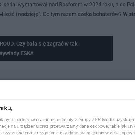
 serial wystartował nad Bosforem w 2024 roku, a do Pol
Miłość i nadzieję". Co tym razem czeka bohaterów?
W st
ROUD. Czy bała się zagrać w tak
 Wywiady ESKA
niku,
fanych partnerów oraz inne podmioty z Grupy ZPR Media uzyskujem
cje na urządzeniu oraz przetwarzamy dane osobowe, takie jak unika
je wysyłane przez urządzenie czy dane przeglądania w celu zapewn