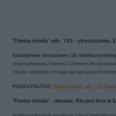
"Panna młoda" odc. 130 - streszczenie.
Szczegółowe streszczenie 130. odcinka tureckieg
chce rozmawiać z Hancer i Cihanem. Beyza podst
Cihana. Mukadder nie daje się zastraszyć Nusretow
PRZECZYTAJ TEŻ:
"Panna młoda" odc. 131. Beyza
"Panna młoda" - obsada. Kto jest kim w t
W głównych rolach występują Talya Çelebi jako Han