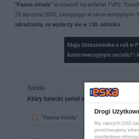
"Panna młoda"
to nowość na antenie TVP2. Turecki
20 stycznia 2026, zastępując w oknie emisyjnym "
zdradzamy, co wydarzy się w 130. odcinku.
Maja Ostaszewska o roli w P
kontrowersyjnym serialu? |
Sonda
Który turecki serial najbardziej lubisz?
Drogi Użytkow
"Panna młoda"
My, naszych 1162 zau
przechowujemy informa
standardowe informac