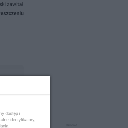
ski zawitał
reszczeniu
y dostęp i
lne identyfikatory,
iania