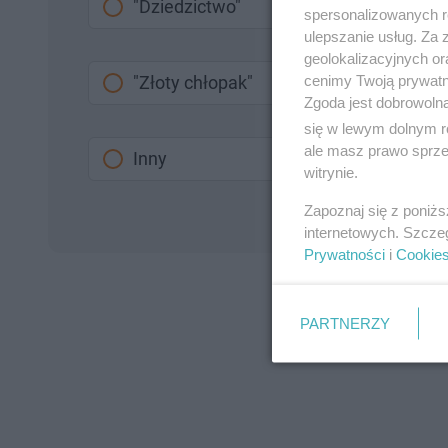
"Dziedzictwo"
spersonalizowanych re
ulepszanie usług. Za
geolokalizacyjnych or
cenimy Twoją prywatno
"Złoty chłopak"
Zgoda jest dobrowoln
się w lewym dolnym r
ale masz prawo sprzec
Inny
witrynie.
Zapoznaj się z poniż
internetowych. Szcze
Prywatności
i
Cookie
PARTNERZY