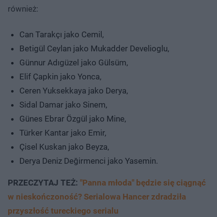
również:
Can Tarakçı jako Cemil,
Betigül Ceylan jako Mukadder Develioglu,
Günnur Adıgüzel jako Gülsüm,
Elif Çapkin jako Yonca,
Ceren Yuksekkaya jako Derya,
Sidal Damar jako Sinem,
Günes Ebrar Özgül jako Mine,
Türker Kantar jako Emir,
Çisel Kuskan jako Beyza,
Derya Deniz Değirmenci jako Yasemin.
PRZECZYTAJ TEŻ:
"Panna młoda" będzie się ciągnąć
w nieskończoność? Serialowa Hancer zdradziła
przyszłość tureckiego serialu