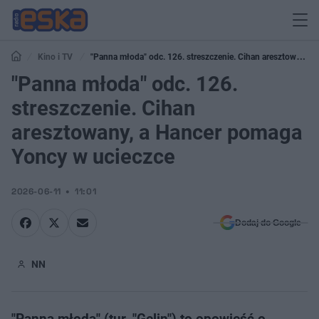
Kino i TV
"Panna młoda" odc. 126. streszczenie. Cihan aresztowany,
a Hancer pomaga Yoncy w ucieczce
"Panna młoda" odc. 126.
streszczenie. Cihan
aresztowany, a Hancer pomaga
Yoncy w ucieczce
2026-06-11
11:01
Dodaj do Google
NN
"Panna młoda" (tur. "Gelin") to opowieść o