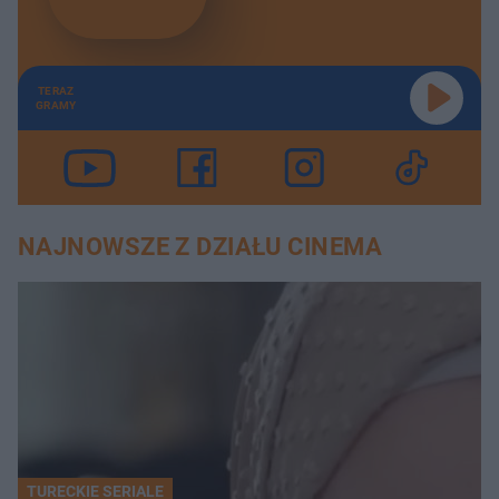
Mieszkał w Polsce i śmiał się z Putina. Egzekucja Rosjanina w Białej Podlaskiej | Pokój ZBRODNI
14:19
TERAZ
Rodzina zastępcza z piekła rodem. Niewiarygodne, co działo się w domu | Pokój ZBRODNI
10:01
GRAMY
Znęcał się nad rodziną, w końcu przekroczył granicę. Dramat w Raszynie | Pokój ZBRODNI
10:59
Mówił o "trumnie na kółkach", teraz próbował uciec. Sąd bezlitosny | Pokój ZBRODNI
12:00
NAJNOWSZE Z DZIAŁU CINEMA
Jak naprawdę zginął Łukasz Litewka? Szokujące kulisy | Pokój ZBRODNI
16:41
Oszukiwała starszych ludzi, strzelała nagie fotki na kasie. Gang rozbity | Pokój ZBRODNI
10:46
Prawniczka ugodziła Igora nożem. Jeden celny cios szermierki | Pokój ZBRODNI
12:09
Pozbyły się dziecka, bo było ich "za dużo". Chłopiec ledwo się urodził | Pokój ZBRODNI
10:22
Izabela z Pszczyny mogła żyć. Lekarze skazani na więzienie | Pokój ZBRODNI
10:06
TURECKIE SERIALE