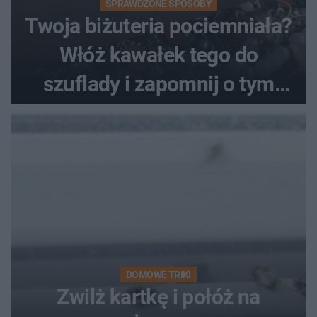
SPRAWDZONE SPOSOBY
Twoja biżuteria pociemniała?
Włóż kawałek tego do
szuflady i zapomnij o tym
problemie. Sposób na
pociemniałą biżuterię
DOMOWE TRIKI
Zwilż kartkę i połóż na