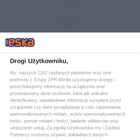
Drogi Użytkowniku,
My, naszych 1162 zaufanych partnerów oraz inne
Żaden utwór zamieszczony w serwisie nie może być powielany i
podmioty z Grupy ZPR Media uzyskujemy dostęp i
rozpowszechniany lub dalej rozpowszechniany w jakikolwiek sposób (w
tym także elektroniczny lub mechaniczny) na jakimkolwiek polu
przechowujemy informacje na urządzeniu oraz
eksploatacji w jakiejkolwiek formie, włącznie z umieszczaniem w
przetwarzamy dane osobowe, takie jak unikalne
Internecie bez pisemnej zgody właściciela praw. Jakiekolwiek użycie lub
identyfikatory, standardowe informacje wysyłane przez
wykorzystanie utworów w całości lub w części z naruszeniem prawa,
tzn. bez właściwej zgody, jest zabronione pod groźbą kary i może być
urządzenie czy dane przeglądania w celu zapewniania
ścigane prawnie.
spersonalizowanych reklam, wybór spersonalizowanych
treści, pomiar reklam i treści, badanie odbiorców oraz
ulepszanie usług. Za zgodą Użytkownika my i Zaufani
Partnerzy możemy używać dokładnych danych