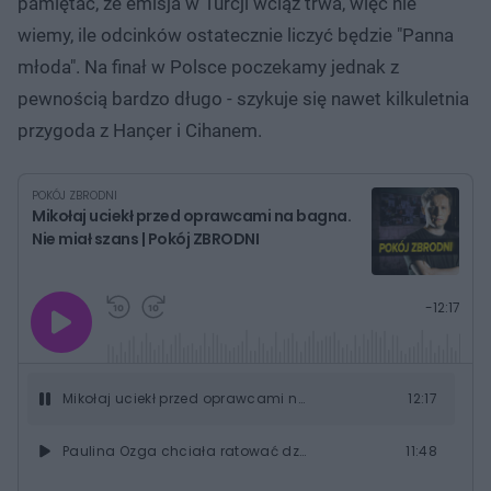
pamiętać, że emisja w Turcji wciąż trwa, więc nie
wiemy, ile odcinków ostatecznie liczyć będzie "Panna
młoda". Na finał w Polsce poczekamy jednak z
pewnością bardzo długo - szykuje się nawet kilkuletnia
przygoda z Hançer i Cihanem.
POKÓJ ZBRODNI
Mikołaj uciekł przed oprawcami na bagna.
Nie miał szans | Pokój ZBRODNI
G
P
P
P
-
12:17
r
r
r
o
a
z
z
j
z
e
e
w
w
o
i
i
s
ń
ń
Mikołaj uciekł przed oprawcami na bagna. Nie miał szans | Pokój ZBRODNI
12:17
t
1
1
0
0
a
s
s
ł
Paulina Ozga chciała ratować dziecko. Zapłaciła za to najwyższą cenę | Pokój ZBRODNI
11:48
d
d
y
o
o
c
t
p