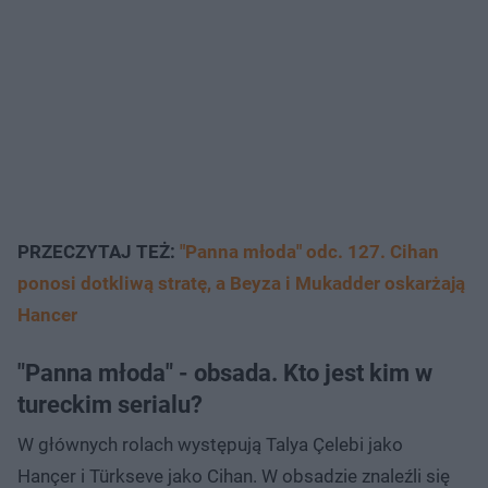
PRZECZYTAJ TEŻ:
"Panna młoda" odc. 127. Cihan
ponosi dotkliwą stratę, a Beyza i Mukadder oskarżają
Hancer
"Panna młoda" - obsada. Kto jest kim w
tureckim serialu?
W głównych rolach występują Talya Çelebi jako
Hançer i Türkseve jako Cihan. W obsadzie znaleźli się