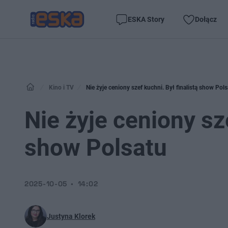
ESKA Story
Dołącz
Kino i TV
Nie żyje ceniony szef kuchni. Był finalistą show Pol
Nie żyje ceniony sze
show Polsatu
2025-10-05
14:02
Justyna Klorek