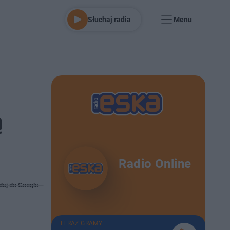
Słuchaj radia
Menu
ą
Radio Online
daj do Google
TERAZ GRAMY