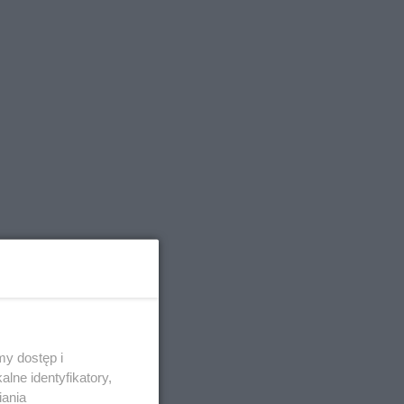
y dostęp i
lne identyfikatory,
iania