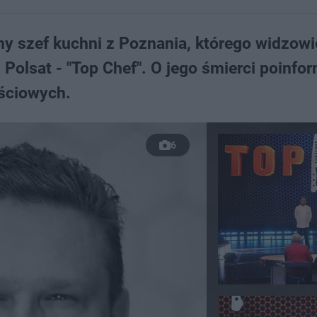
ny szef kuchni z Poznania, którego widzowi
i Polsat - "Top Chef". O jego śmierci poinf
ściowych.
6