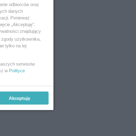
anie odbiorców oraz
ci
nych danych
kacji. Ponieważ
ięcie „Akceptuję”.
ywatności znajdujący
ą zgody użytkownika,
 tylko na tej
 naszych serwisów
esz w
Polityce
Akceptuję