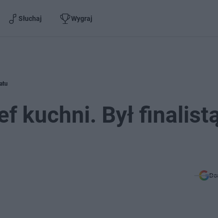
Słuchaj
Wygraj
satu
f kuchni. Był finalist
Do