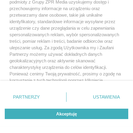
podmioty z Grupy ZPR Media uzyskujemy dostęp i
przechowujemy informacje na urządzeniu oraz
przetwarzamy dane osobowe, takie jak unikalne
identyfikatory, standardowe informacje wysyłane przez
urządzenie czy dane przeglądania w celu zapewniania
spersonalizowanych reklam, wybór spersonalizowanych
treści, pomiar reklam i treści, badanie odbiorców oraz
ulepszanie usług. Za zgodą Użytkownika my i Zaufani
Partnerzy możemy używać dokładnych danych
geolokalizacyjnych oraz aktywnie skanować
charakterystykę urządzenia do celów identyfikacji.
Ponieważ cenimy Twoją prywatność, prosimy o zgodę na
korzystanie z tych technologii poprzez kliknięcie
„Akceptuję”. Zgoda jest dobrowolna i zawsze możesz ją
zmienić/wycofać klikając przycisk ustawień prywatności
PARTNERZY
USTAWIENIA
znajdujący się w lewym dolnym rogu strony
. Niektóre
rodzaje przetwarzania danych nie wymagają zgody
Akceptuję
użytkownika, ale masz prawo sprzeciwić się takiemu
przetwarzaniu. Preferencje będą miały zastosowanie tylko
na tej witrynie.