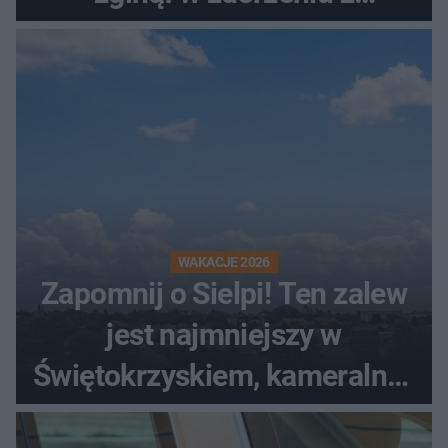
kombajnem
WAKACJE 2026
Zapomnij o Sielpi! Ten zalew
jest najmniejszy w
Świętokrzyskiem, kameralny i
bez tłumów