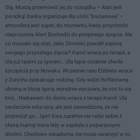
Olą. Muszą przemówić jej do rozsądku – Alan jest
porażką! Danka organizuje dla córki "bocianowe" –
atmosfera jest super, do momentu, kiedy przychodzi
nieproszony Alan! Dochodzi do potężnego spięcia. Ale
co musiało się stać, żeby Zimiński powalił pięścią
swojego przyszłego zięcia?! Kamil wraca po terapii, a
Ula już tęskni za Igorem… Ula łapie ostatnie chwile
szczęścia przy Nowaku. Wcześnie rano Elżbieta wraca
z Zurychu zaskakując rodzinę. Gdy widzi Hofferównę
ubraną w bluzę Igora, wyraźnie wyczuwa, że coś tu się
kroi… Niebawem do domu wraca z terapii Kamil. Ula
serdecznie wita ojca, ale jest zawiedziona, że nie
przywiózł go… Igor! Ewa zupełnie nie radzi sobie z
chorą mamą! Irena leży w szpitalu z poparzonymi
dłońmi. Chwilowo świadoma, nie może uwierzyć w to,