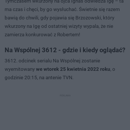
Tymczasem wkurzony na ojca Ignaś odwiedza Igę – ta
ma czas i chęci, by go wysłuchać. Świetnie się razem
bawią do chwili, gdy pojawia się Brzozowski, który
wkurzony na Igę od ostatniej wizyty wypala, że nie
zamierza konkurować z Robertem!
Na Wspólnej 3612 - gdzie i kiedy oglądać?
3612. odcinek serialu Na Wspólnej zostanie
wyemitowany
we wtorek 25 kwietnia 2022 roku
, o
godzinie 20:15, na antenie TVN.