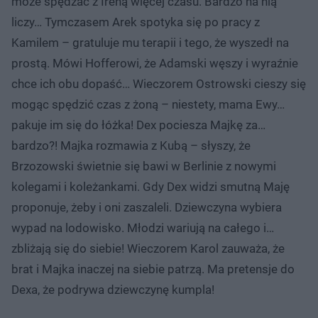
może spędzać z Ireną więcej czasu. Bardzo na nią
liczy… Tymczasem Arek spotyka się po pracy z
Kamilem – gratuluje mu terapii i tego, że wyszedł na
prostą. Mówi Hofferowi, że Adamski węszy i wyraźnie
chce ich obu dopaść… Wieczorem Ostrowski cieszy się
mogąc spędzić czas z żoną – niestety, mama Ewy…
pakuje im się do łóżka! Dex pociesza Majkę za…
bardzo?! Majka rozmawia z Kubą – słyszy, że
Brzozowski świetnie się bawi w Berlinie z nowymi
kolegami i koleżankami. Gdy Dex widzi smutną Maję
proponuje, żeby i oni zaszaleli. Dziewczyna wybiera
wypad na lodowisko. Młodzi wariują na całego i…
zbliżają się do siebie! Wieczorem Karol zauważa, że
brat i Majka inaczej na siebie patrzą. Ma pretensje do
Dexa, że podrywa dziewczynę kumpla!