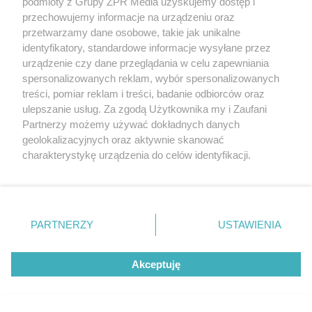
podmioty z Grupy ZPR Media uzyskujemy dostęp i
przechowujemy informacje na urządzeniu oraz
przetwarzamy dane osobowe, takie jak unikalne
identyfikatory, standardowe informacje wysyłane przez
urządzenie czy dane przeglądania w celu zapewniania
spersonalizowanych reklam, wybór spersonalizowanych
treści, pomiar reklam i treści, badanie odbiorców oraz
ulepszanie usług. Za zgodą Użytkownika my i Zaufani
DRAMAT W KRAKOWIE
Partnerzy możemy używać dokładnych danych
Mężczyzna wypadł z balkonu. Wcześniej z
geolokalizacyjnych oraz aktywnie skanować
tego samego bloku spadła wersalka z
charakterystykę urządzenia do celów identyfikacji.
Ponieważ cenimy Twoją prywatność, prosimy o zgodę na
pościelą
korzystanie z tych technologii poprzez kliknięcie
„Akceptuję”. Zgoda jest dobrowolna i zawsze możesz ją
zmienić/wycofać klikając przycisk ustawień prywatności
PARTNERZY
USTAWIENIA
znajdujący się w lewym dolnym rogu strony
. Niektóre
rodzaje przetwarzania danych nie wymagają zgody
Akceptuję
użytkownika, ale masz prawo sprzeciwić się takiemu
przetwarzaniu. Preferencje będą miały zastosowanie tylko
na tej witrynie.