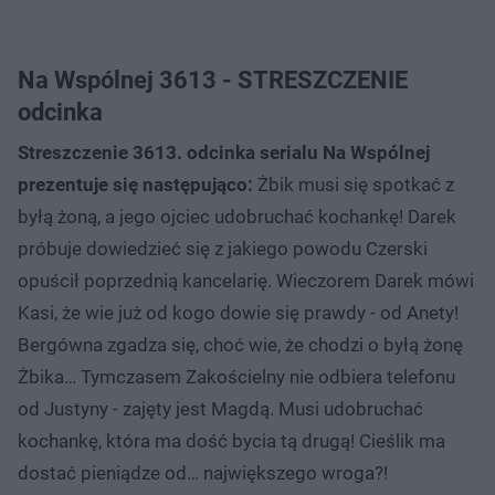
Na Wspólnej 3613 - STRESZCZENIE
odcinka
Streszczenie 3613. odcinka serialu Na Wspólnej
prezentuje się następująco:
Żbik musi się spotkać z
byłą żoną, a jego ojciec udobruchać kochankę! Darek
próbuje dowiedzieć się z jakiego powodu Czerski
opuścił poprzednią kancelarię. Wieczorem Darek mówi
Kasi, że wie już od kogo dowie się prawdy - od Anety!
Bergówna zgadza się, choć wie, że chodzi o byłą żonę
Żbika… Tymczasem Zakościelny nie odbiera telefonu
od Justyny - zajęty jest Magdą. Musi udobruchać
kochankę, która ma dość bycia tą drugą! Cieślik ma
dostać pieniądze od… największego wroga?!