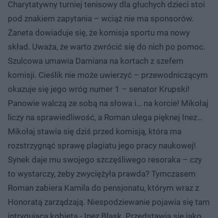
Charytatywny turniej tenisowy dla głuchych dzieci stoi
pod znakiem zapytania – wciąż nie ma sponsorów.
Żaneta dowiaduje się, że komisja sportu ma nowy
skład. Uważa, że warto zwrócić się do nich po pomoc.
Szulcowa umawia Damiana na kortach z szefem
komisji. Cieślik nie może uwierzyć – przewodniczącym
okazuje się jego wróg numer 1 – senator Krupski!
Panowie walczą ze sobą na słowa i… na korcie! Mikołaj
liczy na sprawiedliwość, a Roman ulega pięknej Inez…
Mikołaj stawia się dziś przed komisją, która ma
rozstrzygnąć sprawę plagiatu jego pracy naukowej!
Synek daje mu swojego szczęśliwego resoraka – czy
to wystarczy, żeby zwyciężyła prawda? Tymczasem
Roman zabiera Kamila do pensjonatu, którym wraz z
Honoratą zarządzają. Niespodziewanie pojawia się tam
intrygująca kobieta - Inez Blask. Przedstawia się jako