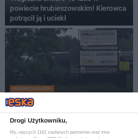
powiecie hrubieszowskim! Kierowca
potrącił ją i uciekł
PROGNOZA POGODY
Gwałtowne burze nadciągają nad
Polskę. IMGW ostrzega przed
nawałnicami i gradem
Drogi Użytkowniku,
My, naszych 1162 zaufanych partnerów oraz inne