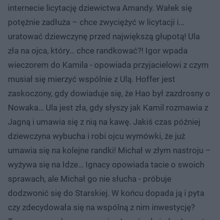
internecie licytację dziewictwa Amandy. Wałek się
potężnie zadłuża – chce zwyciężyć w licytacji i…
uratować dziewczynę przed największą głupotą! Ula
zła na ojca, który… chce randkować?! Igor wpada
wieczorem do Kamila - opowiada przyjacielowi z czym
musiał się mierzyć wspólnie z Ulą. Hoffer jest
zaskoczony, gdy dowiaduje się, że Hao był zazdrosny o
Nowaka… Ula jest zła, gdy słyszy jak Kamil rozmawia z
Jagną i umawia się z nią na kawę. Jakiś czas później
dziewczyna wybucha i robi ojcu wymówki, że już
umawia się na kolejne randki! Michał w złym nastroju –
wyżywa się na Idze… Ignacy opowiada tacie o swoich
sprawach, ale Michał go nie słucha - próbuje
dodzwonić się do Starskiej. W końcu dopada ją i pyta
czy zdecydowała się na wspólną z nim inwestycję?