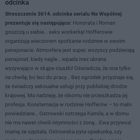
odcinka
Streszczenie 3614. odcinka serialu Na Wspólnej
prezentuje się następująco:
Honorata i Roman
goszczą u siebie… seks workerkę! Hofferowie
organizują wieczorem spotkanie rodzinne w swoim
pensjonacie. Atmosfera jest super, wszyscy podziwiają
pensjonat, kiedy nagle… wpada Inez ubrana
wyzywająco w skąpe ciuszki! Oświadcza, że ona tylko
na chwilę, bo leci do pracy... Bez ogródek przyznaje się,
że świadczy seksualne usługi przy pobliskiej drodze
krajowej. Ma nadzieję, że nikomu nie przeszkadza jej
profesja. Konsternacja w rodzinie Hofferów – to mało
powiedziane… Ostrowski ostrzega Kamila, a w domu
nie ma nawet chwili intymności z żoną… Ewa przywozi
mamę ze szpitala. Ostrowska pyta opiekunkę, czy