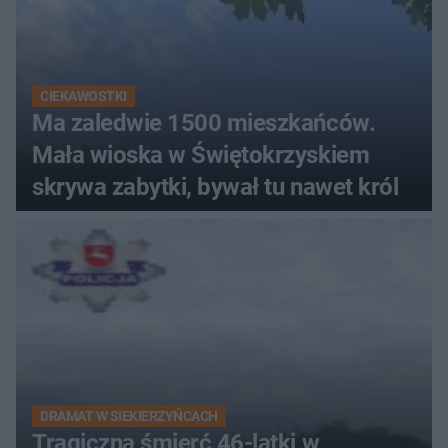
CIEKAWOSTKI
Ma zaledwie 1500 mieszkańców.
Mała wioska w Świętokrzyskiem
skrywa zabytki, bywał tu nawet król
DRAMAT W SIEKIERZYŃCACH
Tragiczna śmierć 46-latki w