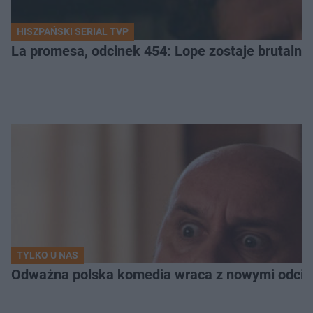
HISZPAŃSKI SERIAL TVP
La promesa, odcinek 454: Lope zostaje brutalni
TYLKO U NAS
Odważna polska komedia wraca z nowymi odcink