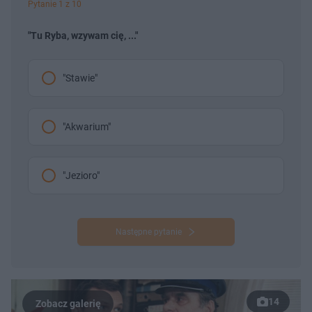
Pytanie 1 z 10
"Tu Ryba, wzywam cię, ..."
"Stawie"
"Akwarium"
"Jezioro"
Następne pytanie
14