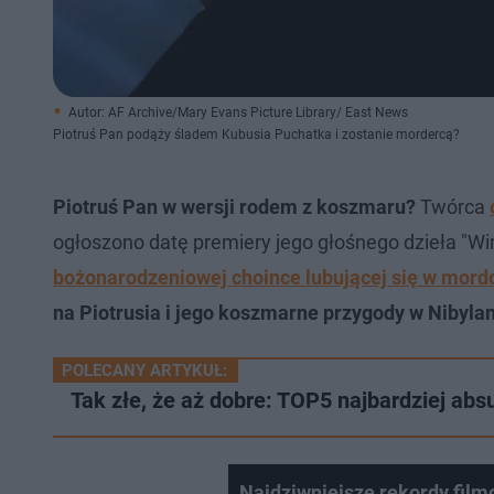
Autor: AF Archive/Mary Evans Picture Library/ East News
Piotruś Pan podąży śladem Kubusia Puchatka i zostanie mordercą?
Piotruś Pan w wersji rodem z koszmaru?
Twórca
ogłoszono datę premiery jego głośnego dzieła "Wi
bożonarodzeniowej choince lubującej się w mord
na Piotrusia i jego koszmarne przygody w Nibylan
POLECANY ARTYKUŁ:
Tak złe, że aż dobre: TOP5 najbardziej abs
Najdziwniejsze rekordy filmo