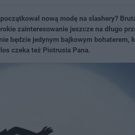
apoczątkował nową modę na slashery? Brut
erokie zainteresowanie jeszcze na długo pr
ś nie będzie jedynym bajkowym bohaterem, k
os czeka też Piotrusia Pana.