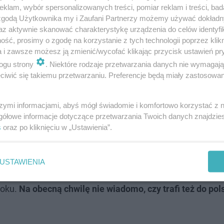
klam, wybór spersonalizowanych treści, pomiar reklam i treści, bad
 zgodą Użytkownika my i Zaufani Partnerzy możemy używać dokład
az aktywnie skanować charakterystykę urządzenia do celów identyfi
ść, prosimy o zgodę na korzystanie z tych technologii poprzez klikn
a i zawsze możesz ją zmienić/wycofać klikając przycisk ustawień pr
ogu strony
. Niektóre rodzaje przetwarzania danych nie wymagaj
iwić się takiemu przetwarzaniu. Preferencje będą miały zastosowanie
które zniszczą wasze dzieciństwo
szymi informacjami, abyś mógł świadomie i komfortowo korzystać z
gółowe informacje dotyczące przetwarzania Twoich danych znajdzi
edy premiera slashera o Puchatku?
s
oraz po kliknięciu w „Ustawienia”.
, będziemy świadkami rzezi, jaką Kubuś i Prosiaczek ur
USTAWIENIA
u letniskowym. "Winnie the Pooh: Blood and Honey" 
roku.
Na obecną chwilę nie wiadomo, czy trafi też do pol