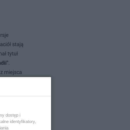
rsje
ciół stają
ał tytuł
dii"
.
 z miejsca
y dostęp i
lne identyfikatory,
iania