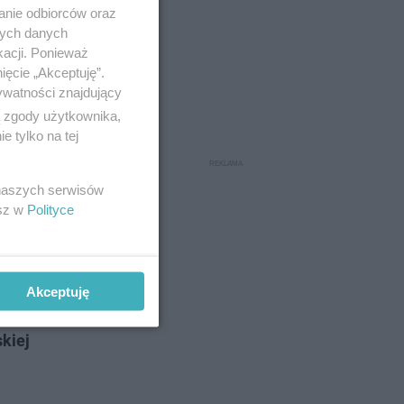
anie odbiorców oraz
nych danych
kacji. Ponieważ
ięcie „Akceptuję”.
ywatności znajdujący
ą zgody użytkownika,
 tylko na tej
 naszych serwisów
esz w
Polityce
ządzą
Akceptuję
zawita w
skiej