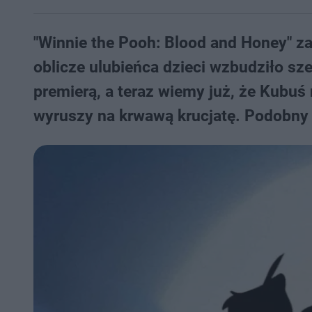
"Winnie the Pooh: Blood and Honey" z
oblicze ulubieńca dzieci wzbudziło sz
premierą, a teraz wiemy już, że Kubu
wyruszy na krwawą krucjatę. Podobny l