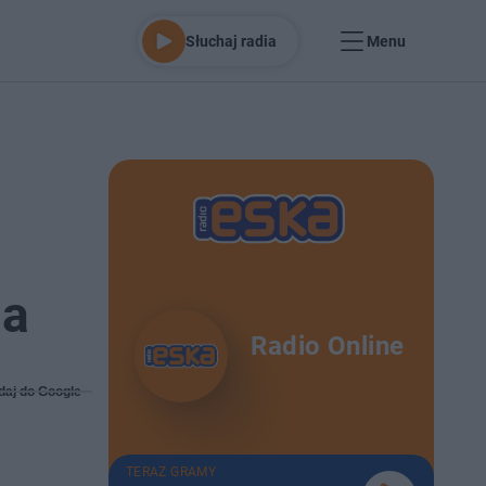
Słuchaj radia
Menu
na
Radio Online
daj do Google
TERAZ GRAMY