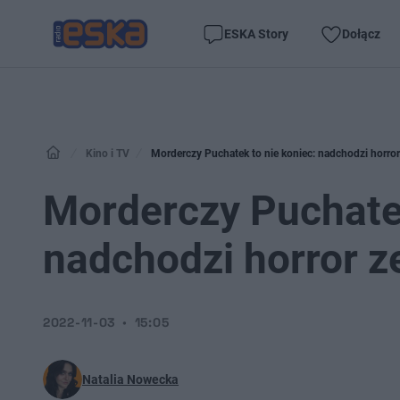
ESKA Story
Dołącz
Kino i TV
Morderczy Puchatek to nie koniec: nadchodzi horror
Morderczy Puchatek
nadchodzi horror z
2022-11-03
15:05
Natalia Nowecka