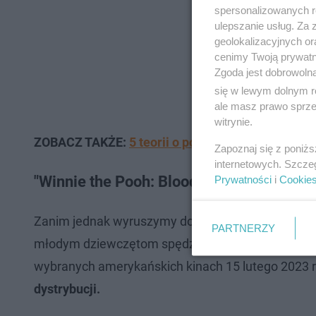
spersonalizowanych re
ulepszanie usług. Za
geolokalizacyjnych or
cenimy Twoją prywatno
Zgoda jest dobrowoln
się w lewym dolnym r
ale masz prawo sprzec
witrynie.
ZOBACZ TAKŻE:
5 teorii o popularnych bajkach, 
Zapoznaj się z poniż
internetowych. Szcze
"Winnie the Pooh: Blood and Honey" - ki
Prywatności
i
Cookie
Zanim jednak wyruszymy do wypaczonej Nibylandii
PARTNERZY
młodym dziewczętom spędzającym weekend w domk
wybranych amerykańskich kinach 15 lutego 2023 
dystrybucji.