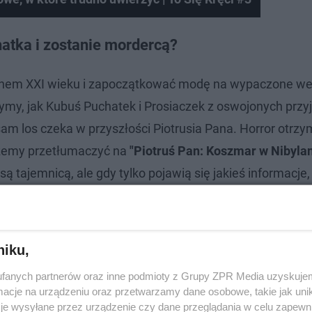
atka i zostanie mordercą?
nem XXI wieku i zapoczątkować modę na wypaczone we
my, jak Kubuś Puchatek i Prosiaczek z oswojonych przyja
sam los czeka w przyszłości Piotrusia Pana. Horror otrzym
żemy przetłumaczyć na
"Piotruś Pan: Koszmar w Nibylan
 tajemnicą, ale gdy tylko pojawią się jakieś informacje,
niku,
fanych partnerów oraz inne podmioty z Grupy ZPR Media uzyskujem
cje na urządzeniu oraz przetwarzamy dane osobowe, takie jak unika
je wysyłane przez urządzenie czy dane przeglądania w celu zapewn