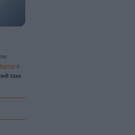
wno
horror
o
zedł czas