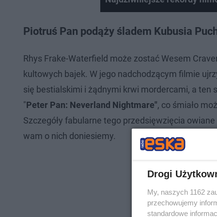
Piotruś Pan podąży śladem Kubusia Puch
Rhys Frake-Waterfield może zostać Wesem Crave
kultowych bajek. W jego nadchodzącym filmie ujrzy
się bestialskimi i żądnymi krwi mordercami, a ten 
"
Peter Pan: Neverland Nightmare"
, co śmiało mo
Szczegóły fabularne tego przedsięwzięcia owiane są
wam o nich doniesiemy.
Drogi Użytkow
My, naszych 1162 zau
przechowujemy informa
standardowe informac