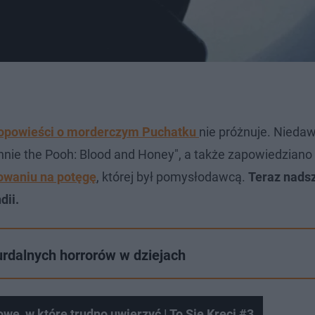
opowieści o morderczym Puchatku
nie próżnuje. Nieda
nnie the Pooh: Blood and Honey", a także zapowiedziano
owaniu na potęgę
, której był pomysłodawcą.
Teraz nads
dii.
urdalnych horrorów w dziejach
we, w które trudno uwierzyć | To Się Kręci #3