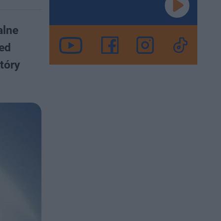
alne
zed
tóry