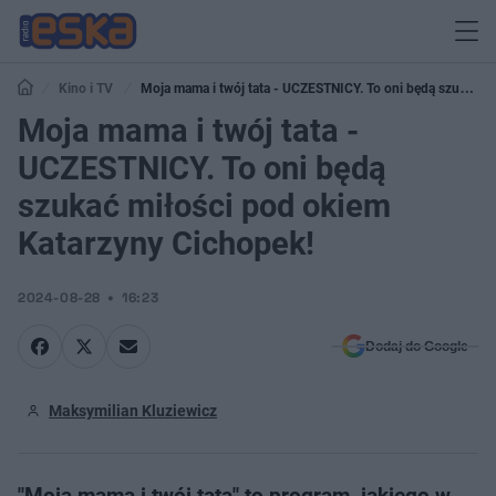
Kino i TV
Moja mama i twój tata - UCZESTNICY. To oni będą szukać
miłości pod okiem Katarzyny Cichopek!
Moja mama i twój tata -
UCZESTNICY. To oni będą
szukać miłości pod okiem
Katarzyny Cichopek!
2024-08-28
16:23
Dodaj do Google
Maksymilian Kluziewicz
"Moja mama i twój tata" to program, jakiego w