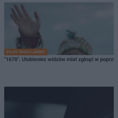
BYŁBY SROGI LAMENT
"1670". Ulubieniec widzów miał zginąć w poprze