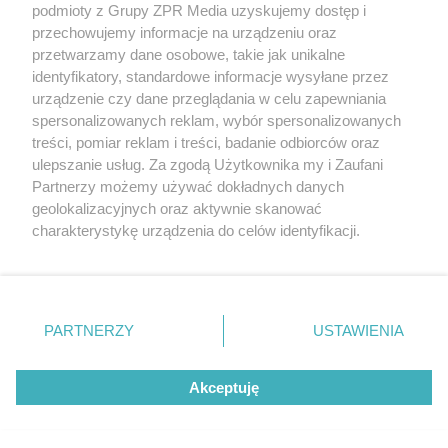
podmioty z Grupy ZPR Media uzyskujemy dostęp i
rozpowszechniany lub dalej rozpowszechniany w jakikolwiek sposób (w
przechowujemy informacje na urządzeniu oraz
tym także elektroniczny lub mechaniczny) na jakimkolwiek polu
eksploatacji w jakiejkolwiek formie, włącznie z umieszczaniem w
przetwarzamy dane osobowe, takie jak unikalne
Internecie bez pisemnej zgody właściciela praw. Jakiekolwiek użycie lub
identyfikatory, standardowe informacje wysyłane przez
wykorzystanie utworów w całości lub w części z naruszeniem prawa,
tzn. bez właściwej zgody, jest zabronione pod groźbą kary i może być
urządzenie czy dane przeglądania w celu zapewniania
ścigane prawnie.
spersonalizowanych reklam, wybór spersonalizowanych
treści, pomiar reklam i treści, badanie odbiorców oraz
ulepszanie usług. Za zgodą Użytkownika my i Zaufani
Partnerzy możemy używać dokładnych danych
geolokalizacyjnych oraz aktywnie skanować
charakterystykę urządzenia do celów identyfikacji.
Ponieważ cenimy Twoją prywatność, prosimy o zgodę na
O nas
korzystanie z tych technologii poprzez kliknięcie
Informacje prawne
„Akceptuję”. Zgoda jest dobrowolna i zawsze możesz ją
zmienić/wycofać klikając przycisk ustawień prywatności
PARTNERZY
USTAWIENIA
Nasze serwisy
znajdujący się w lewym dolnym rogu strony
. Niektóre
rodzaje przetwarzania danych nie wymagają zgody
© 2026 Grupa ZPR Media
Akceptuję
użytkownika, ale masz prawo sprzeciwić się takiemu
przetwarzaniu. Preferencje będą miały zastosowanie tylko
na tej witrynie.