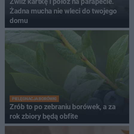
Zwilż kartkę i połóż na parapecie.
Żadna mucha nie wleci do twojego
domu
PIELĘGNACJA BORÓWKI
Zrób to po zebraniu borówek, a za
rok zbiory będą obfite