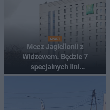
SPORT
Mecz Jagiellonii z
Widzewem. Będzie 7
specjalnych lini
autobusowych