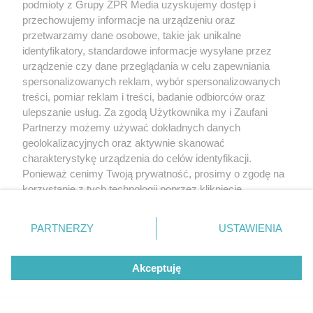
podmioty z Grupy ZPR Media uzyskujemy dostęp i
przechowujemy informacje na urządzeniu oraz
przetwarzamy dane osobowe, takie jak unikalne
identyfikatory, standardowe informacje wysyłane przez
urządzenie czy dane przeglądania w celu zapewniania
spersonalizowanych reklam, wybór spersonalizowanych
treści, pomiar reklam i treści, badanie odbiorców oraz
ulepszanie usług. Za zgodą Użytkownika my i Zaufani
Partnerzy możemy używać dokładnych danych
geolokalizacyjnych oraz aktywnie skanować
charakterystykę urządzenia do celów identyfikacji.
Ponieważ cenimy Twoją prywatność, prosimy o zgodę na
korzystanie z tych technologii poprzez kliknięcie
„Akceptuję”. Zgoda jest dobrowolna i zawsze możesz ją
zmienić/wycofać klikając przycisk ustawień prywatności
PARTNERZY
USTAWIENIA
znajdujący się w lewym dolnym rogu strony
. Niektóre
rodzaje przetwarzania danych nie wymagają zgody
Akceptuję
użytkownika, ale masz prawo sprzeciwić się takiemu
przetwarzaniu. Preferencje będą miały zastosowanie tylko
na tej witrynie.