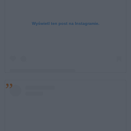
Wyświetl ten post na Instagramie.
Post udostępniony przez Mateusz Janicki (@mateuszjanicki)