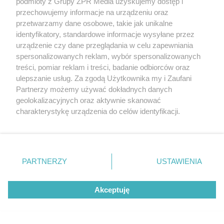
podmioty z Grupy ZPR Media uzyskujemy dostęp i
przechowujemy informacje na urządzeniu oraz
przetwarzamy dane osobowe, takie jak unikalne
identyfikatory, standardowe informacje wysyłane przez
urządzenie czy dane przeglądania w celu zapewniania
spersonalizowanych reklam, wybór spersonalizowanych
treści, pomiar reklam i treści, badanie odbiorców oraz
ulepszanie usług. Za zgodą Użytkownika my i Zaufani
Partnerzy możemy używać dokładnych danych
geolokalizacyjnych oraz aktywnie skanować
Interwencja w Pruszczu Gdańskim.
charakterystykę urządzenia do celów identyfikacji.
Służby weszły siłowo do mieszkania
Ponieważ cenimy Twoją prywatność, prosimy o zgodę na
korzystanie z tych technologii poprzez kliknięcie
88-latki
„Akceptuję”. Zgoda jest dobrowolna i zawsze możesz ją
zmienić/wycofać klikając przycisk ustawień prywatności
PARTNERZY
USTAWIENIA
ZOBACZ WIĘCEJ
znajdujący się w lewym dolnym rogu strony
. Niektóre
rodzaje przetwarzania danych nie wymagają zgody
Akceptuję
użytkownika, ale masz prawo sprzeciwić się takiemu
przetwarzaniu. Preferencje będą miały zastosowanie tylko
na tej witrynie.