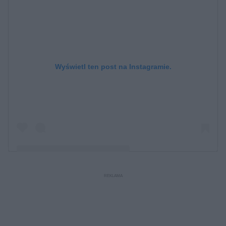
Wyświetl ten post na Instagramie.
Post udostępniony przez Mateusz Janicki (@mateuszjanicki)