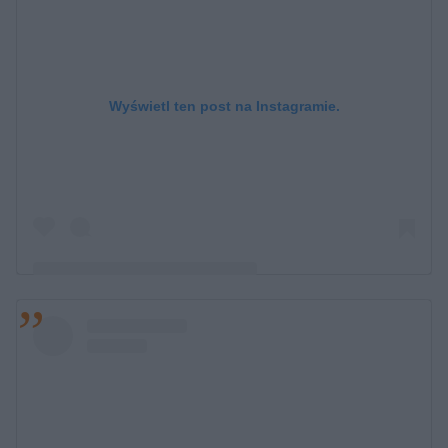
Wyświetl ten post na Instagramie.
Post udostępniony przez Mateusz Janicki (@mateuszjanicki)