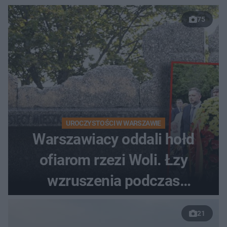
75
UROCZYSTOŚCI W WARSZAWIE
Warszawiacy oddali hołd
ofiarom rzezi Woli. Łzy
wzruszenia podczas
uroczystości
21