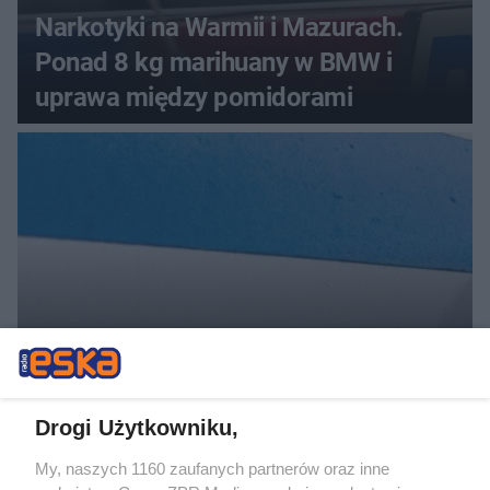
Narkotyki na Warmii i Mazurach.
Ponad 8 kg marihuany w BMW i
uprawa między pomidorami
Interwencja w Jankowicach.
Policjanci po służbie pomogli
Drogi Użytkowniku,
kierowcy z atakiem padaczki
My, naszych 1160 zaufanych partnerów oraz inne