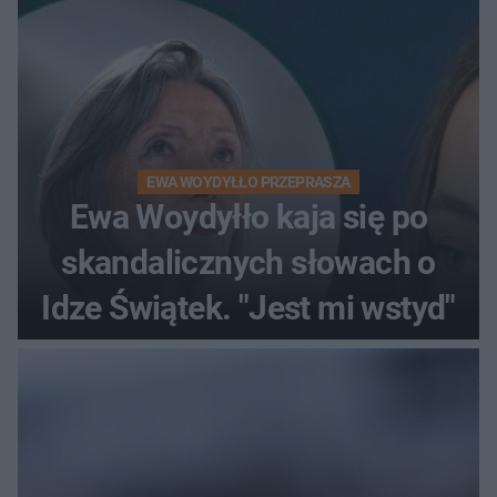
EWA WOYDYŁŁO PRZEPRASZA
Ewa Woydyłło kaja się po
skandalicznych słowach o
Idze Świątek. "Jest mi wstyd"