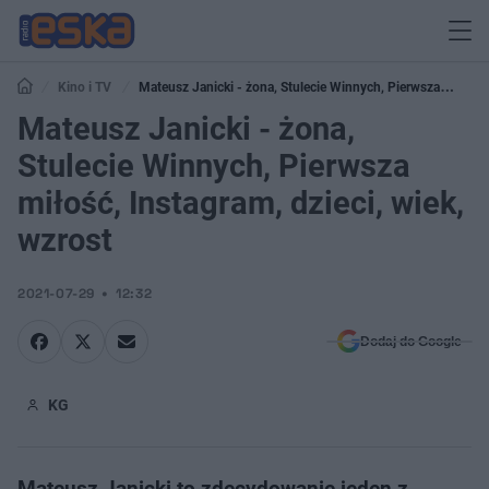
Kino i TV
Mateusz Janicki - żona, Stulecie Winnych, Pierwsza
miłość, Instagram, dzieci, wiek, wzrost
Mateusz Janicki - żona,
Stulecie Winnych, Pierwsza
miłość, Instagram, dzieci, wiek,
wzrost
2021-07-29
12:32
Dodaj do Google
KG
Mateusz Janicki to zdecydowanie jeden z