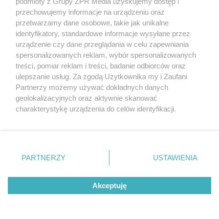
podmioty z Grupy ZPR Media uzyskujemy dostęp i
przechowujemy informacje na urządzeniu oraz
przetwarzamy dane osobowe, takie jak unikalne
identyfikatory, standardowe informacje wysyłane przez
urządzenie czy dane przeglądania w celu zapewniania
spersonalizowanych reklam, wybór spersonalizowanych
treści, pomiar reklam i treści, badanie odbiorców oraz
ulepszanie usług. Za zgodą Użytkownika my i Zaufani
Partnerzy możemy używać dokładnych danych
PŁYWANIE
geolokalizacyjnych oraz aktywnie skanować
ME w pływaniu w Paryżu. Jakie
charakterystykę urządzenia do celów identyfikacji.
miejsce zajęła Klaudia Tarasiewicz?
Ponieważ cenimy Twoją prywatność, prosimy o zgodę na
korzystanie z tych technologii poprzez kliknięcie
„Akceptuję”. Zgoda jest dobrowolna i zawsze możesz ją
ZOBACZ WIĘCEJ
zmienić/wycofać klikając przycisk ustawień prywatności
PARTNERZY
USTAWIENIA
znajdujący się w lewym dolnym rogu strony
. Niektóre
rodzaje przetwarzania danych nie wymagają zgody
Akceptuję
użytkownika, ale masz prawo sprzeciwić się takiemu
przetwarzaniu. Preferencje będą miały zastosowanie tylko
na tej witrynie.