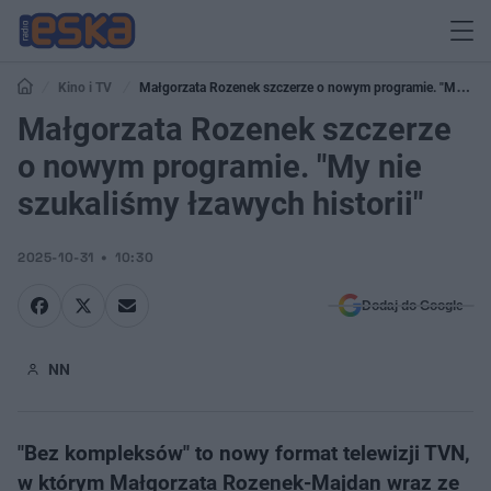
Kino i TV
Małgorzata Rozenek szczerze o nowym programie. "My nie
szukaliśmy łzawych historii"
Małgorzata Rozenek szczerze
o nowym programie. "My nie
szukaliśmy łzawych historii"
2025-10-31
10:30
Dodaj do Google
NN
"Bez kompleksów" to nowy format telewizji TVN,
w którym Małgorzata Rozenek-Majdan wraz ze