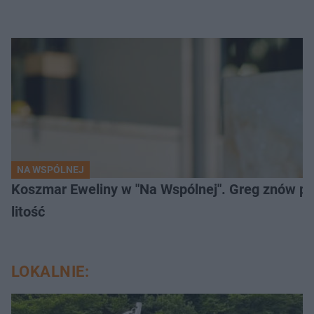
NA WSPÓLNEJ
Koszmar Eweliny w "Na Wspólnej". Greg znów pod
litość
LOKALNIE: