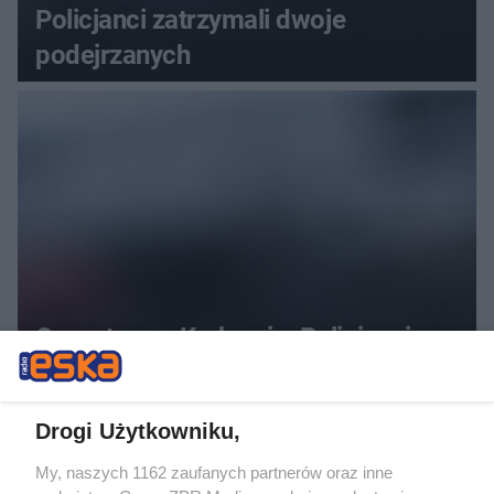
Policjanci zatrzymali dwoje
podejrzanych
Oszustwo w Krakowie. Policjanci
zatrzymali 22-latka na gorącym
uczynku
Drogi Użytkowniku,
My, naszych 1162 zaufanych partnerów oraz inne