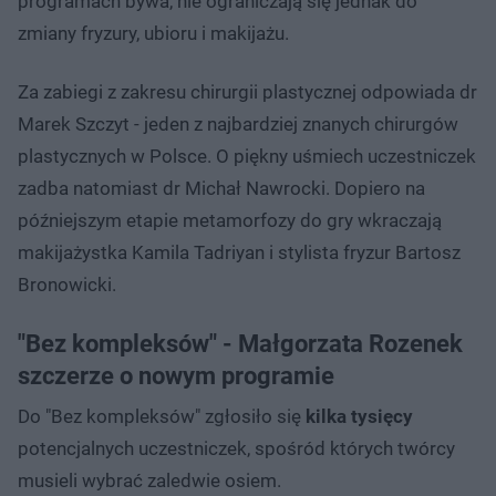
programach bywa, nie ograniczają się jednak do
zmiany fryzury, ubioru i makijażu.
Za zabiegi z zakresu chirurgii plastycznej odpowiada dr
Marek Szczyt - jeden z najbardziej znanych chirurgów
plastycznych w Polsce. O piękny uśmiech uczestniczek
zadba natomiast dr Michał Nawrocki. Dopiero na
późniejszym etapie metamorfozy do gry wkraczają
makijażystka Kamila Tadriyan i stylista fryzur Bartosz
Bronowicki.
"Bez kompleksów" - Małgorzata Rozenek
szczerze o nowym programie
Do "Bez kompleksów" zgłosiło się
kilka tysięcy
potencjalnych uczestniczek, spośród których twórcy
musieli wybrać zaledwie osiem.