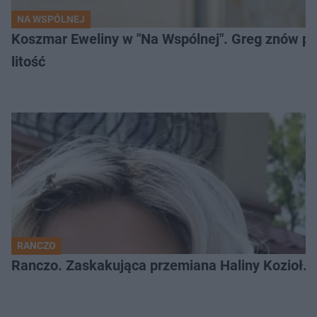
NA WSPÓLNEJ
Koszmar Eweliny w "Na Wspólnej". Greg znów pod
litość
RANCZO
Ranczo. Zaskakująca przemiana Haliny Kozioł. 