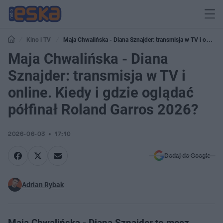
Kino i TV
Maja Chwalińska - Diana Sznajder: transmisja w TV i online.
Kiedy i gdzie oglądać półfinał Roland Garros 2026?
Maja Chwalińska - Diana
Sznajder: transmisja w TV i
online. Kiedy i gdzie oglądać
półfinał Roland Garros 2026?
2026-06-03
17:10
Dodaj do Google
Adrian Rybak
Maja Chwalińska - Diana Sznajder to mecz,