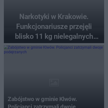
Narkotyki w Krakowie.
Funkcjonariusze przejęli
blisko 11 kg nielegalnych
substancji
Zabójstwo w gminie Klwów.
Policjanci zatrzymali dwoje