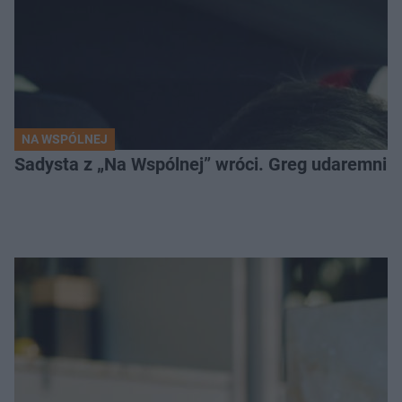
NA WSPÓLNEJ
Sadysta z „Na Wspólnej” wróci. Greg udaremni u