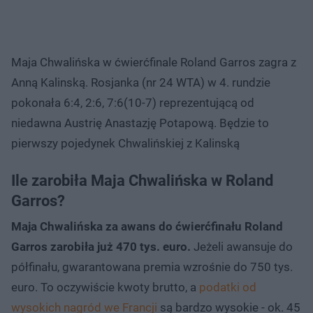
Maja Chwalińska w ćwierćfinale Roland Garros zagra z
Anną Kalinską. Rosjanka (nr 24 WTA) w 4. rundzie
pokonała 6:4, 2:6, 7:6(10-7) reprezentującą od
niedawna Austrię Anastazję Potapową. Będzie to
pierwszy pojedynek Chwalińskiej z Kalinską
Ile zarobiła Maja Chwalińska w Roland
Garros?
Maja Chwalińska za awans do ćwierćfinału Roland
Garros zarobiła już 470 tys. euro.
Jeżeli awansuje do
półfinału, gwarantowana premia wzrośnie do 750 tys.
euro. To oczywiście kwoty brutto, a
podatki od
wysokich nagród we Francji
są bardzo wysokie - ok. 45