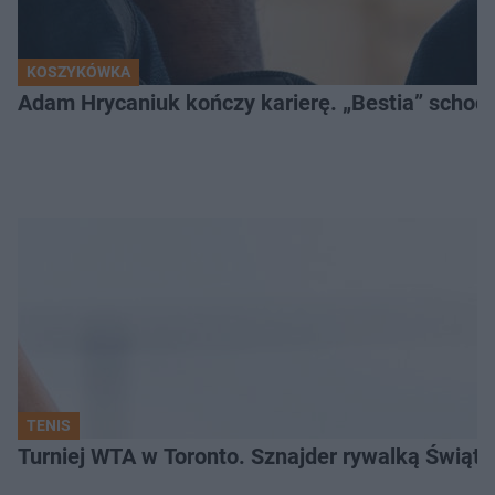
KOSZYKÓWKA
Adam Hrycaniuk kończy karierę. „Bestia” schodzi
TENIS
Turniej WTA w Toronto. Sznajder rywalką Świąte