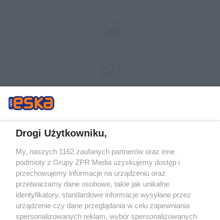
Drogi Użytkowniku,
My, naszych 1162 zaufanych partnerów oraz inne
Żaden utwór zamieszczony w serwisie nie może być powielany i
podmioty z Grupy ZPR Media uzyskujemy dostęp i
rozpowszechniany lub dalej rozpowszechniany w jakikolwiek sposób (w
tym także elektroniczny lub mechaniczny) na jakimkolwiek polu
przechowujemy informacje na urządzeniu oraz
eksploatacji w jakiejkolwiek formie, włącznie z umieszczaniem w Internecie
przetwarzamy dane osobowe, takie jak unikalne
bez pisemnej zgody właściciela praw. Jakiekolwiek użycie lub
wykorzystanie utworów w całości lub w części z naruszeniem prawa, tzn.
identyfikatory, standardowe informacje wysyłane przez
bez właściwej zgody, jest zabronione pod groźbą kary i może być ścigane
urządzenie czy dane przeglądania w celu zapewniania
prawnie.
spersonalizowanych reklam, wybór spersonalizowanych