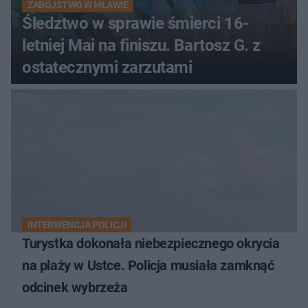
ZABÓJSTWO W MŁAWIE
Śledztwo w sprawie śmierci 16-
letniej Mai na finiszu. Bartosz G. z
ostatecznymi zarzutami
INTERWENCJA POLICJI
Turystka dokonała niebezpiecznego okrycia
na plaży w Ustce. Policja musiała zamknąć
odcinek wybrzeża