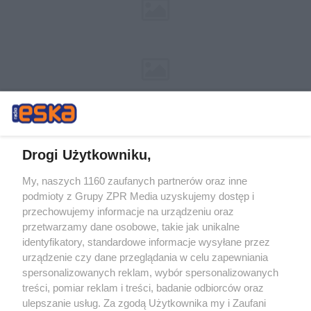
Drogi Użytkowniku,
My, naszych 1160 zaufanych partnerów oraz inne
Żaden utwór zamieszczony w serwisie nie może być powielany i
podmioty z Grupy ZPR Media uzyskujemy dostęp i
rozpowszechniany lub dalej rozpowszechniany w jakikolwiek sposób (w
przechowujemy informacje na urządzeniu oraz
tym także elektroniczny lub mechaniczny) na jakimkolwiek polu
eksploatacji w jakiejkolwiek formie, włącznie z umieszczaniem w
przetwarzamy dane osobowe, takie jak unikalne
Internecie bez pisemnej zgody właściciela praw. Jakiekolwiek użycie lub
identyfikatory, standardowe informacje wysyłane przez
wykorzystanie utworów w całości lub w części z naruszeniem prawa,
tzn. bez właściwej zgody, jest zabronione pod groźbą kary i może być
urządzenie czy dane przeglądania w celu zapewniania
ścigane prawnie.
spersonalizowanych reklam, wybór spersonalizowanych
treści, pomiar reklam i treści, badanie odbiorców oraz
ulepszanie usług. Za zgodą Użytkownika my i Zaufani