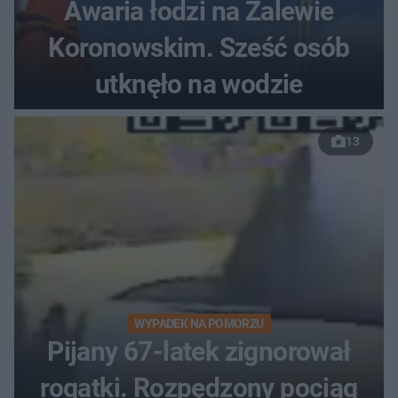
Awaria łodzi na Zalewie
Koronowskim. Sześć osób
utknęło na wodzie
13
WYPADEK NA POMORZU
Pijany 67-latek zignorował
rogatki. Rozpędzony pociąg