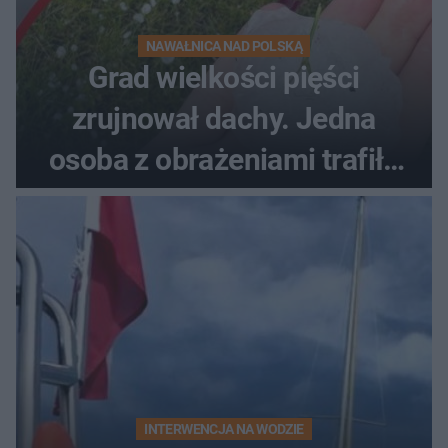
NAWAŁNICA NAD POLSKĄ
Grad wielkości pięści
zrujnował dachy. Jedna
osoba z obrażeniami trafiła
do szpitala
INTERWENCJA NA WODZIE