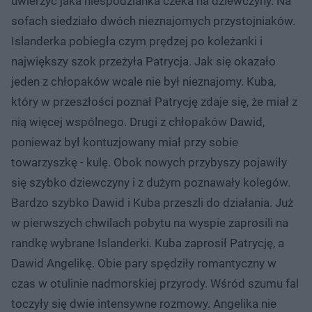
uwierzyć jaka niespodzianka czeka na dziewczyny. Na
sofach siedziało dwóch nieznajomych przystojniaków.
Islanderka pobiegła czym prędzej po koleżanki i
największy szok przeżyła Patrycja. Jak się okazało
jeden z chłopaków wcale nie był nieznajomy. Kuba,
który w przeszłości poznał Patrycję zdaje się, że miał z
nią więcej wspólnego. Drugi z chłopaków Dawid,
ponieważ był kontuzjowany miał przy sobie
towarzyszkę - kulę. Obok nowych przybyszy pojawiły
się szybko dziewczyny i z dużym poznawały kolegów.
Bardzo szybko Dawid i Kuba przeszli do działania. Już
w pierwszych chwilach pobytu na wyspie zaprosili na
randkę wybrane Islanderki. Kuba zaprosił Patrycję, a
Dawid Angelikę. Obie pary spędziły romantyczny w
czas w otulinie nadmorskiej przyrody. Wśród szumu fal
toczyły się dwie intensywne rozmowy. Angelika nie