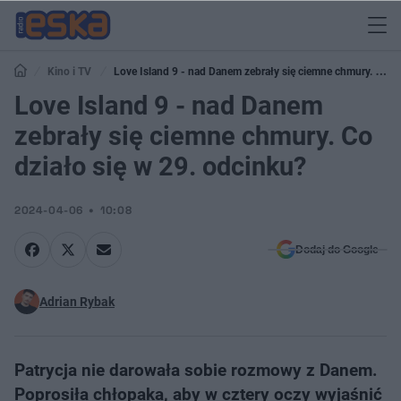
Kino i TV
Love Island 9 - nad Danem zebrały się ciemne chmury. Co
działo się w 29. odcinku?
Love Island 9 - nad Danem
zebrały się ciemne chmury. Co
działo się w 29. odcinku?
2024-04-06
10:08
Dodaj do Google
Adrian Rybak
Patrycja nie darowała sobie rozmowy z Danem.
Poprosiła chłopaka, aby w cztery oczy wyjaśnić