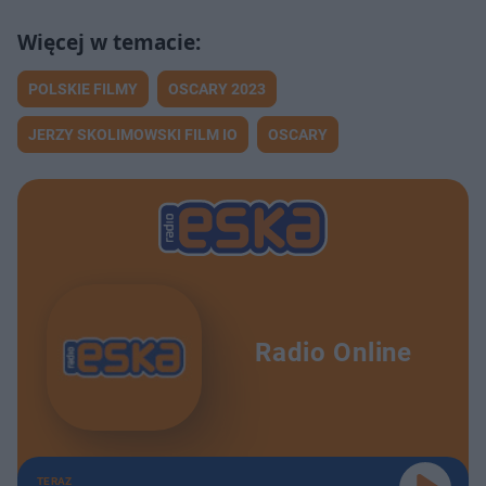
POLSKIE FILMY
OSCARY 2023
JERZY SKOLIMOWSKI FILM IO
OSCARY
Radio Online
TERAZ