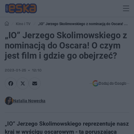
Kino i TV
„IO” Jerzego Skolimowskiego z nominacją do Oscara! O
czym jest film i gdzie go obejrzeć?
„IO” Jerzego Skolimowskiego z
nominacją do Oscara! O czym
jest film i gdzie go obejrzeć?
2023-01-25
12:10
Dodaj do Google
Natalia Nowecka
„IO” Jerzego Skolimowskiego reprezentuje nasz
kraj w wyścigu oscarowym - ta poruszająca