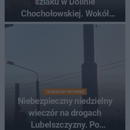
szlaku w Dolinie
Chochołowskiej. Wokół
turyści!
TRAGICZNY WYPADEK
Niebezpieczny niedzielny
wieczór na drogach
Lubelszczyzny. Po