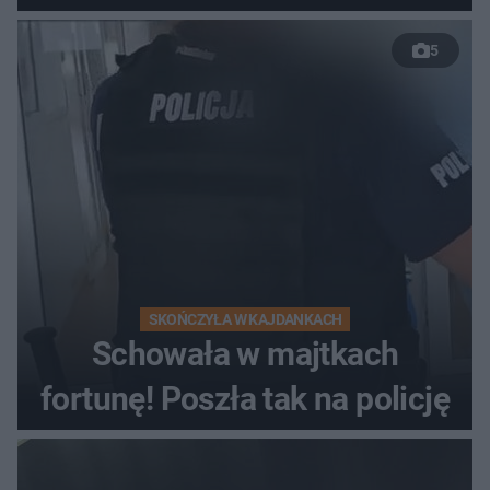
nieudanym manewrze
5
wyprzedzania zginął
kierowca auta
SKOŃCZYŁA W KAJDANKACH
Schowała w majtkach
fortunę! Poszła tak na policję