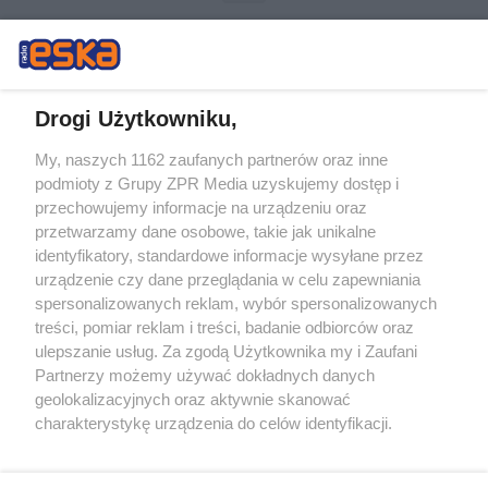
Drogi Użytkowniku,
My, naszych 1162 zaufanych partnerów oraz inne
Żaden utwór zamieszczony w serwisie nie może być powielany i
podmioty z Grupy ZPR Media uzyskujemy dostęp i
rozpowszechniany lub dalej rozpowszechniany w jakikolwiek sposób (w
tym także elektroniczny lub mechaniczny) na jakimkolwiek polu
przechowujemy informacje na urządzeniu oraz
eksploatacji w jakiejkolwiek formie, włącznie z umieszczaniem w
przetwarzamy dane osobowe, takie jak unikalne
Internecie bez pisemnej zgody właściciela praw. Jakiekolwiek użycie lub
identyfikatory, standardowe informacje wysyłane przez
wykorzystanie utworów w całości lub w części z naruszeniem prawa,
tzn. bez właściwej zgody, jest zabronione pod groźbą kary i może być
urządzenie czy dane przeglądania w celu zapewniania
ścigane prawnie.
spersonalizowanych reklam, wybór spersonalizowanych
treści, pomiar reklam i treści, badanie odbiorców oraz
ulepszanie usług. Za zgodą Użytkownika my i Zaufani
Partnerzy możemy używać dokładnych danych
geolokalizacyjnych oraz aktywnie skanować
charakterystykę urządzenia do celów identyfikacji.
Ponieważ cenimy Twoją prywatność, prosimy o zgodę na
O nas
korzystanie z tych technologii poprzez kliknięcie