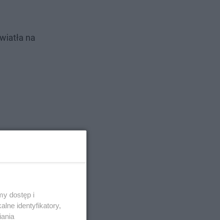
wiatła na
y dostęp i
lne identyfikatory,
iania