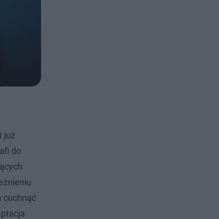
t już
afi do
ących
eżnieniu
ma cuchnąć
aptacja