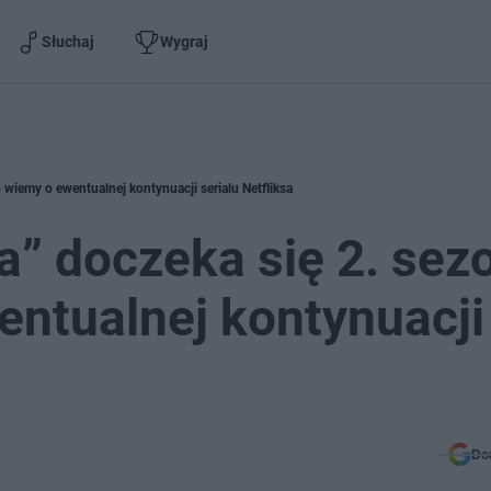
Słuchaj
Wygraj
 wiemy o ewentualnej kontynuacji serialu Netfliksa
a” doczeka się 2. sez
entualnej kontynuacji
Do