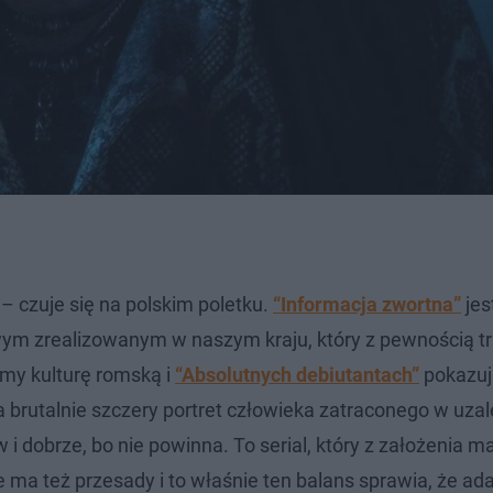
 – czuje się na polskim poletku.
“Informacja zwortna”
jes
m zrealizowanym w naszym kraju, który z pewnością tr
śmy kulturę romską i
“Absolutnych debiutantach”
pokazuj
 brutalnie szczery portret człowieka zatraconego w uzal
w i dobrze, bo nie powinna. To serial, który z założenia 
ie ma też przesady i to właśnie ten balans sprawia, że ad