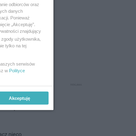
anie odbiorców oraz
nych danych
kacji. Ponieważ
ięcie „Akceptuję”.
ywatności znajdujący
ą zgody użytkownika,
 tylko na tej
 naszych serwisów
esz w
Polityce
nikome
. Po
nie Kani i
Akceptuję
osi się o
acz nieco