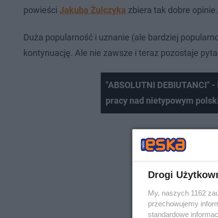
powieści
Jakuba Żulczyka
zbiera tak dobre opinie.
Duża popularność i uznanie (ale bardziej popularn
kontynuację. Ale nie zawsze i teraz pozostaje pyt
"ABSOLUTNI DEBIUTANCI" - 
pracy nad nietypowym polsk
Drogi Użytkow
My, naszych 1162 zau
przechowujemy informa
standardowe informac