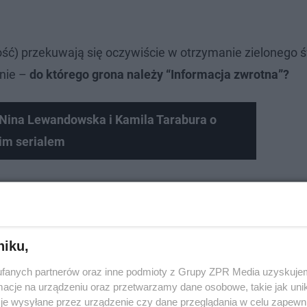
ość) przekuwają się oczywiście w otrzymanie zielonego ś
anie –
do którego grona należy “Informacja zwrotna”?
Nina Lewandowska i Kamila Tarabura o
im serialem
niku,
fanych partnerów oraz inne podmioty z Grupy ZPR Media uzyskujem
cje na urządzeniu oraz przetwarzamy dane osobowe, takie jak unika
je wysyłane przez urządzenie czy dane przeglądania w celu zapewn