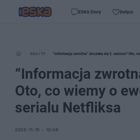
ESKA Story
Dołącz
Kino i TV
“Informacja zwrotna” doczeka się 2. sezonu? Oto, co
“Informacja zwrotn
Oto, co wiemy o ew
serialu Netfliksa
2023-11-15
12:48