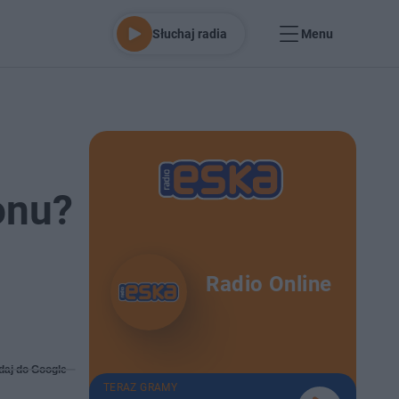
Słuchaj radia
Menu
onu?
Radio Online
daj do Google
TERAZ GRAMY