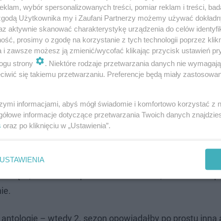
klam, wybór spersonalizowanych treści, pomiar reklam i treści, bad
 zgodą Użytkownika my i Zaufani Partnerzy możemy używać dokład
az aktywnie skanować charakterystykę urządzenia do celów identyfi
ść, prosimy o zgodę na korzystanie z tych technologii poprzez klikn
a i zawsze możesz ją zmienić/wycofać klikając przycisk ustawień pr
ogu strony
. Niektóre rodzaje przetwarzania danych nie wymagaj
iwić się takiemu przetwarzaniu. Preferencje będą miały zastosowanie
rkadiusza Jakubika (RECENZJA)
szymi informacjami, abyś mógł świadomie i komfortowo korzystać z
 nie powstanie
gółowe informacje dotyczące przetwarzania Twoich danych znajdzi
s
oraz po kliknięciu w „Ustawienia”.
 realizację 2. sezonu “Informacji zwrotnej” są raczej z
ako MINIserial. Po drugie zaś – po co? Opowieść o Marci
USTAWIENIA
ięta, doskonale spuentowana historia, która ani nie pr
ie.
w antologię – wtedy 2. sezon opowiadałby po prostu inną 