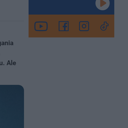
gania
a
u. Ale