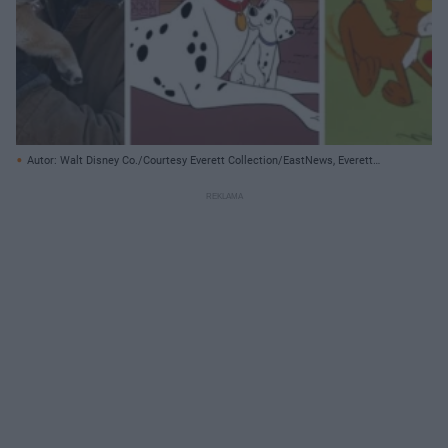
Autor: Walt Disney Co./Courtesy Everett Collection/EastNews, Everett
Collection / Everett Col/ East News