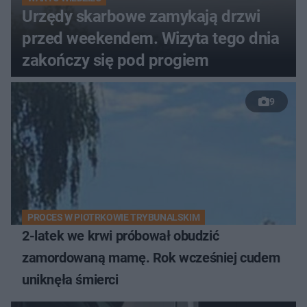
Urzędy skarbowe zamykają drzwi
przed weekendem. Wizyta tego dnia
zakończy się pod progiem
9
PROCES W PIOTRKOWIE TRYBUNALSKIM
2-latek we krwi próbował obudzić
zamordowaną mamę. Rok wcześniej cudem
uniknęła śmierci