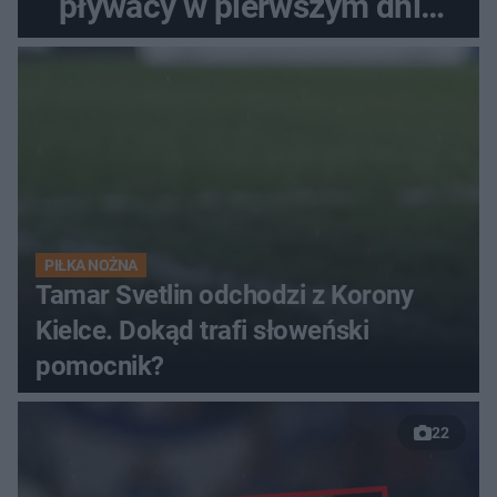
pływacy w pierwszym dniu
finałów
PIŁKA NOŻNA
Tamar Svetlin odchodzi z Korony
Kielce. Dokąd trafi słoweński
pomocnik?
22