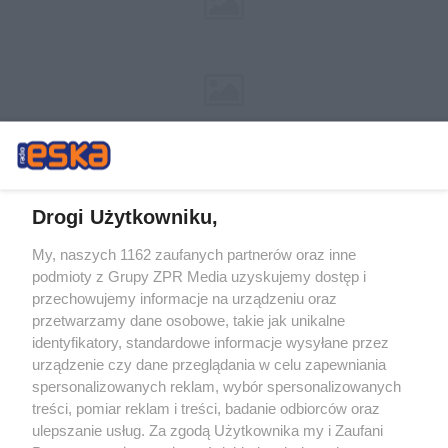
Drogi Użytkowniku,
My, naszych 1162 zaufanych partnerów oraz inne
Żaden utwór zamieszczony w serwisie nie może być powielany i
podmioty z Grupy ZPR Media uzyskujemy dostęp i
rozpowszechniany lub dalej rozpowszechniany w jakikolwiek sposób (w
tym także elektroniczny lub mechaniczny) na jakimkolwiek polu
przechowujemy informacje na urządzeniu oraz
eksploatacji w jakiejkolwiek formie, włącznie z umieszczaniem w Internecie
przetwarzamy dane osobowe, takie jak unikalne
bez pisemnej zgody właściciela praw. Jakiekolwiek użycie lub
wykorzystanie utworów w całości lub w części z naruszeniem prawa, tzn.
identyfikatory, standardowe informacje wysyłane przez
bez właściwej zgody, jest zabronione pod groźbą kary i może być ścigane
urządzenie czy dane przeglądania w celu zapewniania
prawnie.
spersonalizowanych reklam, wybór spersonalizowanych
treści, pomiar reklam i treści, badanie odbiorców oraz
ulepszanie usług. Za zgodą Użytkownika my i Zaufani