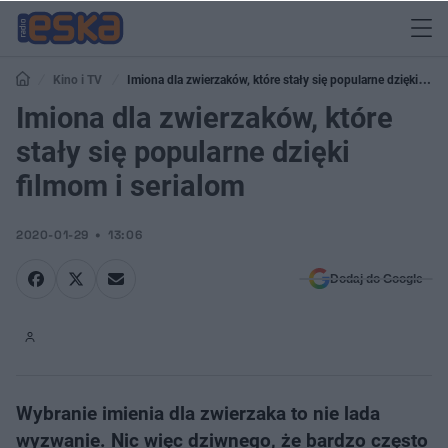
Kino i TV
Imiona dla zwierzaków, które stały się popularne dzięki
filmom i serialom
Imiona dla zwierzaków, które
stały się popularne dzięki
filmom i serialom
2020-01-29
13:06
Dodaj do Google
Wybranie imienia dla zwierzaka to nie lada
wyzwanie. Nic więc dziwnego, że bardzo często