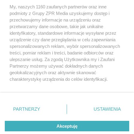
My, naszych 1160 zaufanych partnerów oraz inne
Żaden utwór zamieszczony w serwisie nie może być powielany i
podmioty z Grupy ZPR Media uzyskujemy dostęp i
rozpowszechniany lub dalej rozpowszechniany w jakikolwiek sposób (w
tym także elektroniczny lub mechaniczny) na jakimkolwiek polu
przechowujemy informacje na urządzeniu oraz
eksploatacji w jakiejkolwiek formie, włącznie z umieszczaniem w
przetwarzamy dane osobowe, takie jak unikalne
Internecie bez pisemnej zgody właściciela praw. Jakiekolwiek użycie lub
identyfikatory, standardowe informacje wysyłane przez
wykorzystanie utworów w całości lub w części z naruszeniem prawa,
tzn. bez właściwej zgody, jest zabronione pod groźbą kary i może być
urządzenie czy dane przeglądania w celu zapewniania
ścigane prawnie.
spersonalizowanych reklam, wybór spersonalizowanych
treści, pomiar reklam i treści, badanie odbiorców oraz
ulepszanie usług. Za zgodą Użytkownika my i Zaufani
Partnerzy możemy używać dokładnych danych
geolokalizacyjnych oraz aktywnie skanować
charakterystykę urządzenia do celów identyfikacji.
Ponieważ cenimy Twoją prywatność, prosimy o zgodę na
O nas
korzystanie z tych technologii poprzez kliknięcie
Informacje prawne
„Akceptuję”. Zgoda jest dobrowolna i zawsze możesz ją
zmienić/wycofać klikając przycisk ustawień prywatności
PARTNERZY
USTAWIENIA
Nasze serwisy
znajdujący się w lewym dolnym rogu strony
. Niektóre
rodzaje przetwarzania danych nie wymagają zgody
© 2026 Grupa ZPR Media
Akceptuję
użytkownika, ale masz prawo sprzeciwić się takiemu
przetwarzaniu. Preferencje będą miały zastosowanie tylko