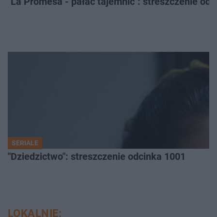
"La Promesa - pałac tajemnic": streszczenie odc
SERIALE
"Dziedzictwo": streszczenie odcinka 1001
LOKALNIE: