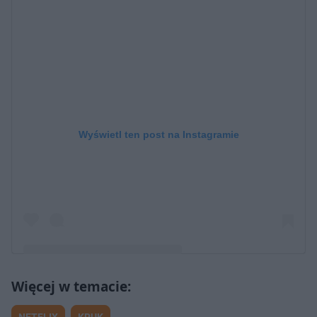
Wyświetl ten post na Instagramie
Post udostępniony przez Hubert Miłkowski (@niemilkowski)
NETFLIX
KRUK