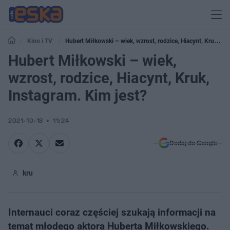
Kino i TV
Hubert Miłkowski – wiek, wzrost, rodzice, Hiacynt, Kruk,
Instagram. Kim jest?
Hubert Miłkowski – wiek,
wzrost, rodzice, Hiacynt, Kruk,
Instagram. Kim jest?
2021-10-18
11:24
Dodaj do Google
kru
Internauci coraz częściej szukają informacji na
temat młodego aktora Huberta Miłkowskiego.