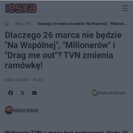
Kino i TV
Dlaczego 26 marca nie będzie "Na Wspólnej", "Milionerów" i
"Drag me out"? TVN zmienia ramówkę!
Dlaczego 26 marca nie będzie
"Na Wspólnej", "Milionerów" i
"Drag me out"? TVN zmienia
ramówkę!
2024-03-26
15:53
Dodaj do Google
Adrian Rybak
Widzowie TVN-u mogą być zaskoczeni, kiedy 26