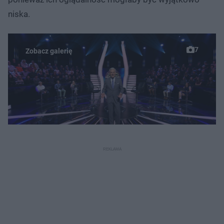
niska.
7