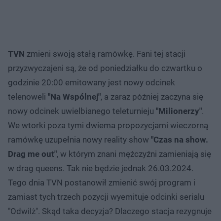
TVN
zmieni swoją stałą ramówkę. Fani tej stacji
przyzwyczajeni są, że od poniedziałku do czwartku o
godzinie 20:00 emitowany jest nowy odcinek
telenoweli
"Na Wspólnej"
, a zaraz później zaczyna się
nowy odcinek uwielbianego teleturnieju
"Milionerzy"
.
We wtorki poza tymi dwiema propozycjami wieczorną
ramówkę uzupełnia nowy reality show
"Czas na show.
Drag me out"
, w którym znani mężczyźni zamieniają się
w drag queens. Tak nie będzie jednak 26.03.2024.
Tego dnia TVN postanowił zmienić swój program i
zamiast tych trzech pozycji wyemituje odcinki serialu
"Odwilż". Skąd taka decyzja? Dlaczego stacja rezygnuje