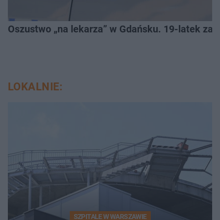
Oszustwo „na lekarza” w Gdańsku. 19-latek zat
LOKALNIE:
SZPITALE W WARSZAWIE