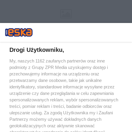
Drogi Użytkowniku,
My, naszych 1162 zaufanych partnerów oraz inne
Żaden utwór zamieszczony w serwisie nie może być powielany i
podmioty z Grupy ZPR Media uzyskujemy dostęp i
rozpowszechniany lub dalej rozpowszechniany w jakikolwiek sposób (w
tym także elektroniczny lub mechaniczny) na jakimkolwiek polu
przechowujemy informacje na urządzeniu oraz
eksploatacji w jakiejkolwiek formie, włącznie z umieszczaniem w
przetwarzamy dane osobowe, takie jak unikalne
Internecie bez pisemnej zgody właściciela praw. Jakiekolwiek użycie lub
identyfikatory, standardowe informacje wysyłane przez
wykorzystanie utworów w całości lub w części z naruszeniem prawa,
tzn. bez właściwej zgody, jest zabronione pod groźbą kary i może być
urządzenie czy dane przeglądania w celu zapewniania
ścigane prawnie.
spersonalizowanych reklam, wybór spersonalizowanych
treści, pomiar reklam i treści, badanie odbiorców oraz
ulepszanie usług. Za zgodą Użytkownika my i Zaufani
Partnerzy możemy używać dokładnych danych
geolokalizacyjnych oraz aktywnie skanować