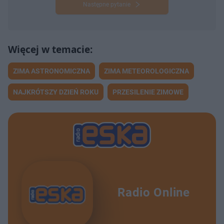
Następne pytanie
ZIMA ASTRONOMICZNA
ZIMA METEOROLOGICZNA
NAJKRÓTSZY DZIEŃ ROKU
PRZESILENIE ZIMOWE
Radio Online