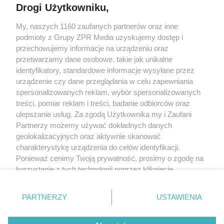
Drogi Użytkowniku,
My, naszych 1160 zaufanych partnerów oraz inne
Żaden utwór zamieszczony w serwisie nie może być powielany i
podmioty z Grupy ZPR Media uzyskujemy dostęp i
rozpowszechniany lub dalej rozpowszechniany w jakikolwiek sposób (w
tym także elektroniczny lub mechaniczny) na jakimkolwiek polu
przechowujemy informacje na urządzeniu oraz
eksploatacji w jakiejkolwiek formie, włącznie z umieszczaniem w Internecie
przetwarzamy dane osobowe, takie jak unikalne
bez pisemnej zgody właściciela praw. Jakiekolwiek użycie lub
wykorzystanie utworów w całości lub w części z naruszeniem prawa, tzn.
identyfikatory, standardowe informacje wysyłane przez
bez właściwej zgody, jest zabronione pod groźbą kary i może być ścigane
urządzenie czy dane przeglądania w celu zapewniania
prawnie.
spersonalizowanych reklam, wybór spersonalizowanych
treści, pomiar reklam i treści, badanie odbiorców oraz
ulepszanie usług. Za zgodą Użytkownika my i Zaufani
Partnerzy możemy używać dokładnych danych
geolokalizacyjnych oraz aktywnie skanować
charakterystykę urządzenia do celów identyfikacji.
O nas
Ponieważ cenimy Twoją prywatność, prosimy o zgodę na
korzystanie z tych technologii poprzez kliknięcie
Informacje prawne
„Akceptuję”. Zgoda jest dobrowolna i zawsze możesz ją
zmienić/wycofać klikając przycisk ustawień prywatności
Nasze serwisy
PARTNERZY
USTAWIENIA
znajdujący się w lewym dolnym rogu strony
. Niektóre
rodzaje przetwarzania danych nie wymagają zgody
© 2026 Grupa ZPR Media