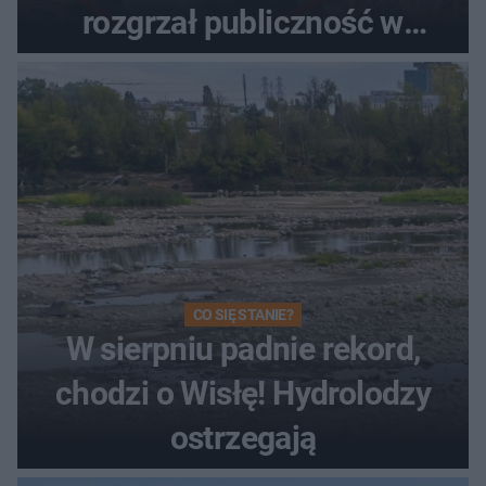
rozgrzał publiczność w
Toruniu
CO SIĘ STANIE?
W sierpniu padnie rekord,
chodzi o Wisłę! Hydrolodzy
ostrzegają