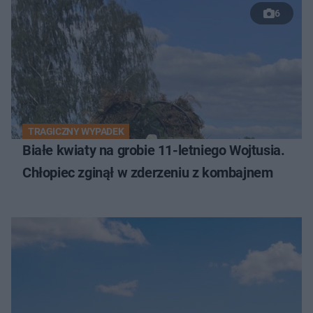
6
TRAGICZNY WYPADEK
Białe kwiaty na grobie 11-letniego Wojtusia.
Chłopiec zginął w zderzeniu z kombajnem