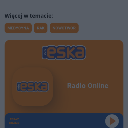
MEDYCYNA
RAK
NOWOTWÓR
Radio Online
TERAZ
GRAMY