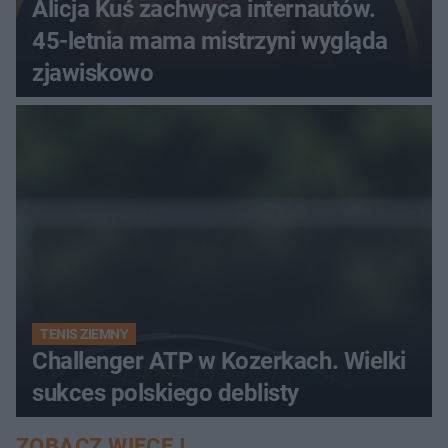
Alicja Kuś zachwyca internautów.
45-letnia mama mistrzyni wygląda
zjawiskowo
TENIS ZIEMNY
Challenger ATP w Kozerkach. Wielki
sukces polskiego deblisty
ZOBACZ WIĘCEJ