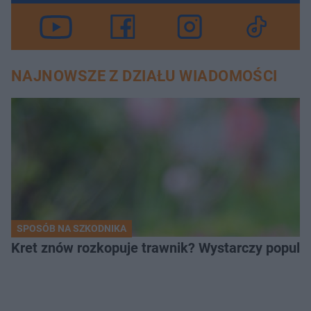
NAJNOWSZE Z DZIAŁU WIADOMOŚCI
SPOSÓB NA SZKODNIKA
Kret znów rozkopuje trawnik? Wystarczy popular