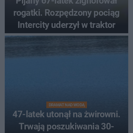
Pijany 67-latek zignorował
rogatki. Rozpędzony pociąg
Intercity uderzył w traktor
DRAMAT NAD WODĄ
47-latek utonął na żwirowni.
Trwają poszukiwania 30-