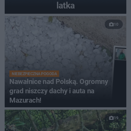
latka
10
NIEBEZPIECZNA POGODA
Nawałnice nad Polską. Ogromny
grad niszczy dachy i auta na
Mazurach!
19