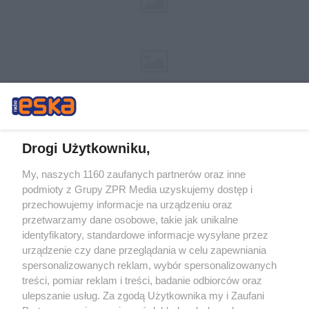
Drogi Użytkowniku,
My, naszych 1160 zaufanych partnerów oraz inne
Żaden utwór zamieszczony w serwisie nie może być powielany i
podmioty z Grupy ZPR Media uzyskujemy dostęp i
rozpowszechniany lub dalej rozpowszechniany w jakikolwiek sposób (w
tym także elektroniczny lub mechaniczny) na jakimkolwiek polu
przechowujemy informacje na urządzeniu oraz
eksploatacji w jakiejkolwiek formie, włącznie z umieszczaniem w Internecie
przetwarzamy dane osobowe, takie jak unikalne
bez pisemnej zgody właściciela praw. Jakiekolwiek użycie lub
identyfikatory, standardowe informacje wysyłane przez
wykorzystanie utworów w całości lub w części z naruszeniem prawa, tzn.
bez właściwej zgody, jest zabronione pod groźbą kary i może być ścigane
urządzenie czy dane przeglądania w celu zapewniania
prawnie.
spersonalizowanych reklam, wybór spersonalizowanych
treści, pomiar reklam i treści, badanie odbiorców oraz
ulepszanie usług. Za zgodą Użytkownika my i Zaufani