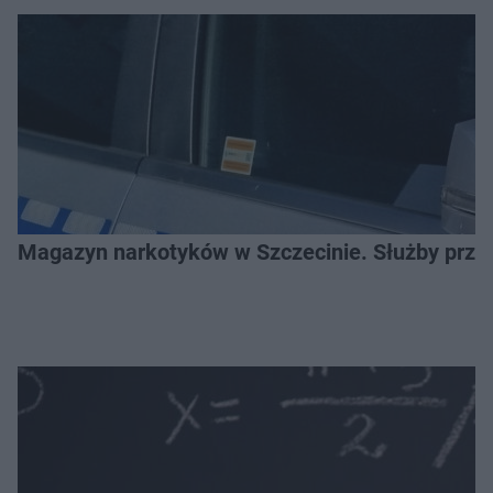
Magazyn narkotyków w Szczecinie. Służby prze