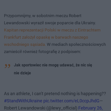
Przypomnijmy, w sobotnim meczu Robert
Lewandowski wyraził swoje poparcie dla Ukrainy.
Kapitan reprezentacji Polski w meczu z Eintrachtem
Frankfurt założył opaskę w barwach naszego
wschodniego sąsiada.
W mediach społecznościowych
zamieścił również fotografię z podpisem:
Jak sportowiec nie mogę udawać, że nic się
nie dzieje
As an athlete, I can't pretend nothing is happening??
#StandWithUkraine
pic.twitter.com/eL0ccpJhdG
—
Robert Lewandowski (@lewy_official)
February 26,