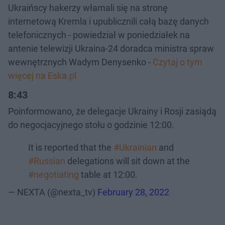
Ukraińscy hakerzy włamali się na stronę
internetową Kremla i upublicznili całą bazę danych
telefonicznych - powiedział w poniedziałek na
antenie telewizji Ukraina-24 doradca ministra spraw
wewnętrznych Wadym Denysenko -
Czytaj o tym
więcej na Eska.pl
8:43
Poinformowano, że delegacje Ukrainy i Rosji zasiądą
do negocjacyjnego stołu o godzinie 12:00.
It is reported that the
#Ukrainian
and
#Russian
delegations will sit down at the
#negotiating
table at 12:00.
— NEXTA (@nexta_tv)
February 28, 2022