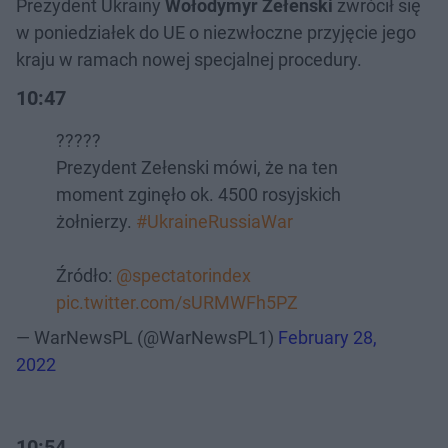
Prezydent Ukrainy
Wołodymyr Zełenski
zwrócił się
w poniedziałek do UE o niezwłoczne przyjęcie jego
kraju w ramach nowej specjalnej procedury.
10:47
?????
Prezydent Zełenski mówi, że na ten
moment zginęło ok. 4500 rosyjskich
żołnierzy.
#UkraineRussiaWar
Źródło:
@spectatorindex
pic.twitter.com/sURMWFh5PZ
— WarNewsPL (@WarNewsPL1)
February 28,
2022
10:54