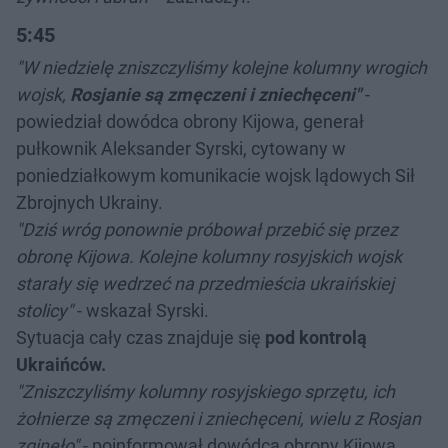
5:45
"W niedzielę zniszczyliśmy kolejne kolumny wrogich
wojsk,
Rosjanie są zmęczeni i zniechęceni"
-
powiedział dowódca obrony Kijowa, generał
pułkownik Aleksander Syrski, cytowany w
poniedziałkowym komunikacie wojsk lądowych Sił
Zbrojnych Ukrainy.
"Dziś wróg ponownie próbował przebić się przez
obronę Kijowa. Kolejne kolumny rosyjskich wojsk
starały się wedrzeć na przedmieścia ukraińskiej
stolicy"
- wskazał Syrski.
Sytuacja cały czas znajduje się
pod kontrolą
Ukraińców.
"Zniszczyliśmy kolumny rosyjskiego sprzętu, ich
żołnierze są zmęczeni i zniechęceni, wielu z Rosjan
zginęło"
- poinformował dowódca obrony Kijowa.