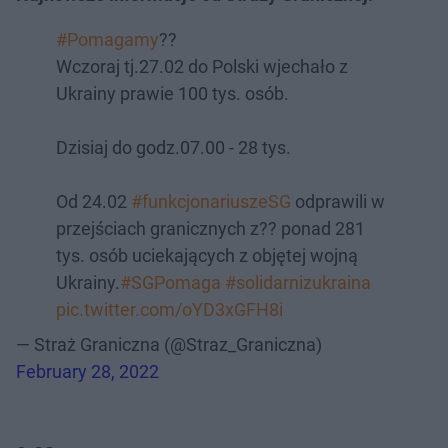
#Pomagamy
??
Wczoraj tj.27.02 do Polski wjechało z
Ukrainy prawie 100 tys. osób.
Dzisiaj do godz.07.00 - 28 tys.
Od 24.02
#funkcjonariuszeSG
odprawili w
przejściach granicznych z?? ponad 281
tys. osób uciekających z objętej wojną
Ukrainy.
#SGPomaga
#solidarnizukraina
pic.twitter.com/oYD3xGFH8i
— Straż Graniczna (@Straz_Graniczna)
February 28, 2022