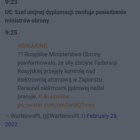
9:23
UE: Szef unijnej dyplomacji zwołuje posiedzenie
ministrów obrony
9:25
#BREAKING
?? Rosyjskie Ministerstwo Obrony
poinformowało, że siły zbrojne Federacji
Rosyjskiej przejęły kontrolę nad
elektrownią atomową w Zaporożu.
Personel elektrowni jądrowej nadal
pracuje.
#UkraineWar
pic.twitter.com/om2wMQTmvz
— WarNewsPL (@WarNewsPL1)
February 28,
2022