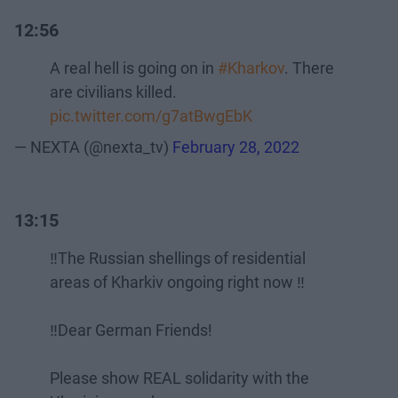
12:56
A real hell is going on in
#Kharkov
. There
are civilians killed.
pic.twitter.com/g7atBwgEbK
— NEXTA (@nexta_tv)
February 28, 2022
13:15
‼️The Russian shellings of residential
areas of Kharkiv ongoing right now ‼️
‼️Dear German Friends!
Please show REAL solidarity with the