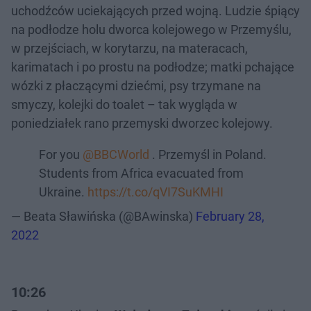
uchodźców uciekających przed wojną. Ludzie śpiący
na podłodze holu dworca kolejowego w Przemyślu,
w przejściach, w korytarzu, na materacach,
karimatach i po prostu na podłodze; matki pchające
wózki z płaczącymi dziećmi, psy trzymane na
smyczy, kolejki do toalet – tak wygląda w
poniedziałek rano przemyski dworzec kolejowy.
For you
@BBCWorld
. Przemyśl in Poland.
Students from Africa evacuated from
Ukraine.
https://t.co/qVI7SuKMHI
— Beata Sławińska (@BAwinska)
February 28,
2022
10:26