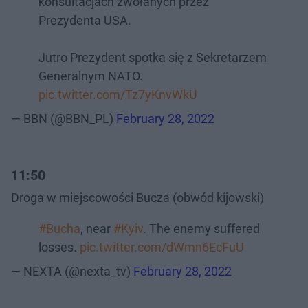
konsultacjach zwołanych przez
Prezydenta USA.
Jutro Prezydent spotka się z Sekretarzem
Generalnym NATO.
pic.twitter.com/Tz7yKnvWkU
— BBN (@BBN_PL)
February 28, 2022
11:50
Droga w miejscowości Bucza (obwód kijowski)
#Bucha
, near
#Kyiv
. The enemy suffered
losses.
pic.twitter.com/dWmn6EcFuU
— NEXTA (@nexta_tv)
February 28, 2022