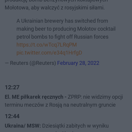
Mołotowa, aby walczyć z rosyjskimi siłami.
A Ukrainian brewery has switched from
making beer to producing Molotov cocktail
petrol bombs to fight off Russian forces
https://t.co/wTcq7LRqPM
pic.twitter.com/e34q1HrfgD
— Reuters (@Reuters)
February 28, 2022
12:27
El. ME piłkarek ręcznych -
ZPRP: nie widzimy opcji
terminu meczów z Rosją na neutralnym gruncie
12:44
Ukraina/ MSW:
Dziesiątki zabitych w wyniku