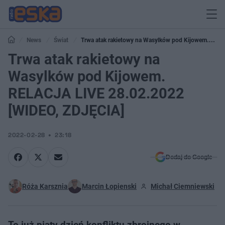
News
Świat
Trwa atak rakietowy na Wasylków pod Kijowem.
RELACJA LIVE 28.02.2022 [WIDEO, ZDJĘCIA]
Trwa atak rakietowy na
Wasylków pod Kijowem.
RELACJA LIVE 28.02.2022
[WIDEO, ZDJĘCIA]
2022-02-28
23:18
Dodaj do Google
Róża Karsznia
Marcin Łopienski
Michał Ciemniewski
To już piąty dzień konfliktu zbrojnego w