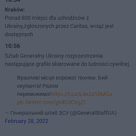
Kraków:
Ponad 800 miejsc dla uchodźców z
Ukrainy,zgłoszonych przez Caritas, wciąż jest
dostępnych
10:56
Sztab Generalny Ukrainy rozprzestrzenia
następujące grafiki skierowane do ludności cywilnej.
Вразливі місця ворожої техніки. Бий
окупанта! Разом
переможемо!
https://t.co/L4e2u1BMGx
pic.twitter.com/g64CdCvgZI
— Генеральний штаб ЗСУ (@GeneralStaffUA)
February 28, 2022