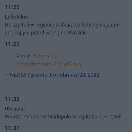
11:20
Lubelskie:
Do szpitali w regionie trafiają też kobiety ciężarne
uciekające przed wojną na Ukrainie
11:25
Fire in
#Chernihiv
pic.twitter.com/2cZjydPkVq
— NEXTA (@nexta_tv)
February 28, 2022
11:33
Ukraina:
Władze miasta: w Mariupolu w szpitalach 76 cywili
11:37