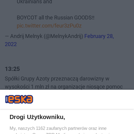
Ukrainians and
BOYCOT all the Russian GOODS‼️
pic.twitter.com/feur3zPu0z
— Andrij Melnyk (@MelnykAndrij)
February 28,
2022
13:25
Spółki Grupy Azoty przeznaczą darowizny w
wysokości 1 mln zł na organizacje niosące pomoc
uchodźcom m.in. Caritas i Polski Czerwony Krzyż.
Pomogą też w zakwaterowaniu osób uciekających z
Ukrainy - poinformowała w poniedziałek Grupa
Drogi Użytkowniku,
Azoty.
My, naszych 1162 zaufanych partnerów oraz inne
13:45