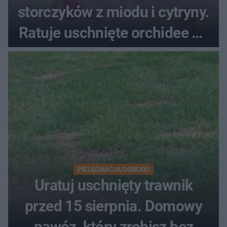
storczyków z miodu i cytryny.
Ratuje uschnięte orchidee po
upałach
PIELĘGNACJA OGRODU
Uratuj uschnięty trawnik
przed 15 sierpnia. Domowy
nawóz, który zrobisz bez