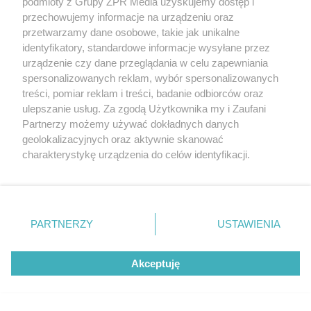
podmioty z Grupy ZPR Media uzyskujemy dostęp i
przechowujemy informacje na urządzeniu oraz
przetwarzamy dane osobowe, takie jak unikalne
identyfikatory, standardowe informacje wysyłane przez
urządzenie czy dane przeglądania w celu zapewniania
AFERA PO POGRZEBIE
spersonalizowanych reklam, wybór spersonalizowanych
Błyskawiczny pogrzeb ojca
treści, pomiar reklam i treści, badanie odbiorców oraz
ulepszanie usług. Za zgodą Użytkownika my i Zaufani
Messiego. Argentyńczyk jest
Partnerzy możemy używać dokładnych danych
wściekły i zapowiada kroki prawne
geolokalizacyjnych oraz aktywnie skanować
charakterystykę urządzenia do celów identyfikacji.
Ponieważ cenimy Twoją prywatność, prosimy o zgodę na
korzystanie z tych technologii poprzez kliknięcie
„Akceptuję”. Zgoda jest dobrowolna i zawsze możesz ją
zmienić/wycofać klikając przycisk ustawień prywatności
PARTNERZY
USTAWIENIA
znajdujący się w lewym dolnym rogu strony
. Niektóre
rodzaje przetwarzania danych nie wymagają zgody
Akceptuję
użytkownika, ale masz prawo sprzeciwić się takiemu
przetwarzaniu. Preferencje będą miały zastosowanie tylko
na tej witrynie.