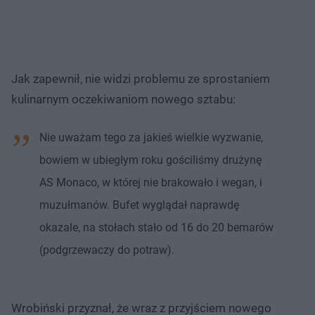
Jak zapewnił, nie widzi problemu ze sprostaniem
kulinarnym oczekiwaniom nowego sztabu:
Nie uważam tego za jakieś wielkie wyzwanie,
bowiem w ubiegłym roku gościliśmy drużynę
AS Monaco, w której nie brakowało i wegan, i
muzułmanów. Bufet wyglądał naprawdę
okazale, na stołach stało od 16 do 20 bemarów
(podgrzewaczy do potraw).
Wrobiński przyznał, że wraz z przyjściem nowego