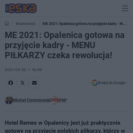
Wiadomości
ME 2021: Opalenica gotowa na przyjęcie kadry - MENU
PIŁKARZY czeka rewolucja!
ME 2021: Opalenica gotowa na
przyjęcie kadry - MENU
PIŁKARZY czeka rewolucja!
2021-05-22
16:36
Dodaj do Google
Michał Ciemniewski
PAP
Hotel Remes w Opalenicy jest już praktycznie
gotowy na przyjęcie polskich piłkarzy, którzy w