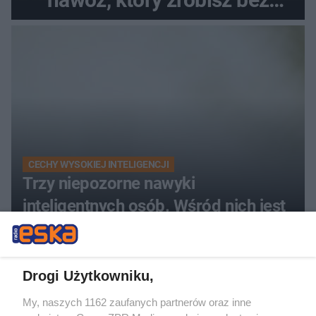
wydawania pieniędzy
CECHY WYSOKIEJ INTELIGENCJI
Trzy niepozorne nawyki
inteligentnych osób. Wśród nich jest
nocna aktywność
Drogi Użytkowniku,
My, naszych 1162 zaufanych partnerów oraz inne