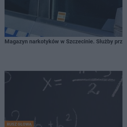
Magazyn narkotyków w Szczecinie. Służby prze
RUSZ GŁOWĄ