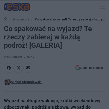
Wiadomości
Co spakować na wyjazd? Te rzeczy zabieraj w każdą
podróż! [GALERIA]
Co spakować na wyjazd? Te
rzeczy zabieraj w każdą
podróż! [GALERIA]
2022-06-09
15:17
Dodaj do Google
Michał Ciemniewski
Wyjazd na długie wakacje, krótki weekendowy
odpoczynek, podróż służbowa, wypad do