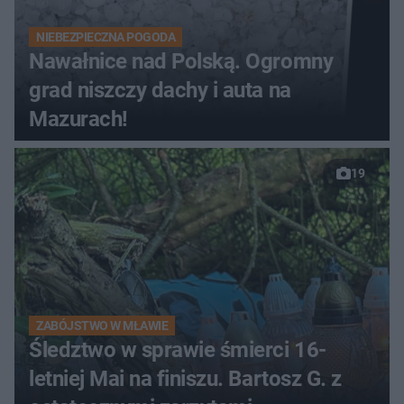
NIEBEZPIECZNA POGODA
Nawałnice nad Polską. Ogromny
grad niszczy dachy i auta na
Mazurach!
19
ZABÓJSTWO W MŁAWIE
Śledztwo w sprawie śmierci 16-
letniej Mai na finiszu. Bartosz G. z