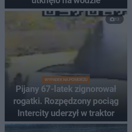
utknęło na wodzie
13
WYPADEK NA POMORZU
Pijany 67-latek zignorował
rogatki. Rozpędzony pociąg
Intercity uderzył w traktor