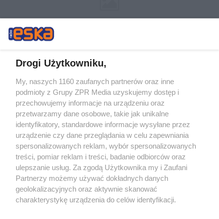
Drogi Użytkowniku,
My, naszych 1160 zaufanych partnerów oraz inne
Żaden utwór zamieszczony w serwisie nie może być powielany i
podmioty z Grupy ZPR Media uzyskujemy dostęp i
rozpowszechniany lub dalej rozpowszechniany w jakikolwiek sposób (w
przechowujemy informacje na urządzeniu oraz
tym także elektroniczny lub mechaniczny) na jakimkolwiek polu
eksploatacji w jakiejkolwiek formie, włącznie z umieszczaniem w
przetwarzamy dane osobowe, takie jak unikalne
Internecie bez pisemnej zgody właściciela praw. Jakiekolwiek użycie lub
identyfikatory, standardowe informacje wysyłane przez
wykorzystanie utworów w całości lub w części z naruszeniem prawa,
tzn. bez właściwej zgody, jest zabronione pod groźbą kary i może być
urządzenie czy dane przeglądania w celu zapewniania
ścigane prawnie.
spersonalizowanych reklam, wybór spersonalizowanych
treści, pomiar reklam i treści, badanie odbiorców oraz
ulepszanie usług. Za zgodą Użytkownika my i Zaufani
Partnerzy możemy używać dokładnych danych
geolokalizacyjnych oraz aktywnie skanować
charakterystykę urządzenia do celów identyfikacji.
Ponieważ cenimy Twoją prywatność, prosimy o zgodę na
O nas