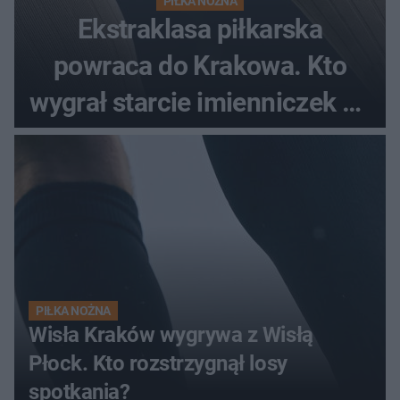
PIŁKA NOŻNA
Ekstraklasa piłkarska
powraca do Krakowa. Kto
wygrał starcie imienniczek na
pełnym stadionie
PIŁKA NOŻNA
Wisła Kraków wygrywa z Wisłą
Płock. Kto rozstrzygnął losy
spotkania?