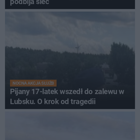
podbija sieć
NOCNA AKCJA SŁUŻB
Pijany 17-latek wszedł do zalewu w
Lubsku. O krok od tragedii