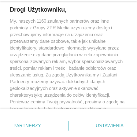
Drogi Użytkowniku,
My, naszych 1160 zaufanych partnerów oraz inne
Żaden utwór zamieszczony w serwisie nie może być powielany i
podmioty z Grupy ZPR Media uzyskujemy dostęp i
rozpowszechniany lub dalej rozpowszechniany w jakikolwiek sposób (w
tym także elektroniczny lub mechaniczny) na jakimkolwiek polu
przechowujemy informacje na urządzeniu oraz
eksploatacji w jakiejkolwiek formie, włącznie z umieszczaniem w Internecie
przetwarzamy dane osobowe, takie jak unikalne
bez pisemnej zgody właściciela praw. Jakiekolwiek użycie lub
wykorzystanie utworów w całości lub w części z naruszeniem prawa, tzn.
identyfikatory, standardowe informacje wysyłane przez
bez właściwej zgody, jest zabronione pod groźbą kary i może być ścigane
urządzenie czy dane przeglądania w celu zapewniania
prawnie.
spersonalizowanych reklam, wybór spersonalizowanych
treści, pomiar reklam i treści, badanie odbiorców oraz
ulepszanie usług. Za zgodą Użytkownika my i Zaufani
Partnerzy możemy używać dokładnych danych
geolokalizacyjnych oraz aktywnie skanować
charakterystykę urządzenia do celów identyfikacji.
O nas
Ponieważ cenimy Twoją prywatność, prosimy o zgodę na
korzystanie z tych technologii poprzez kliknięcie
Informacje prawne
„Akceptuję”. Zgoda jest dobrowolna i zawsze możesz ją
zmienić/wycofać klikając przycisk ustawień prywatności
Nasze serwisy
PARTNERZY
USTAWIENIA
znajdujący się w lewym dolnym rogu strony
. Niektóre
rodzaje przetwarzania danych nie wymagają zgody
© 2026 Grupa ZPR Media