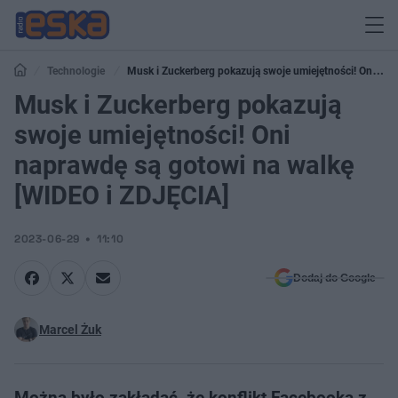
Technologie
Musk i Zuckerberg pokazują swoje umiejętności! Oni
naprawdę są gotowi na walkę [WIDEO i ZDJĘCIA]
Musk i Zuckerberg pokazują
swoje umiejętności! Oni
naprawdę są gotowi na walkę
[WIDEO i ZDJĘCIA]
2023-06-29
11:10
Dodaj do Google
Marcel Żuk
Można było zakładać, że konflikt Facebooka z