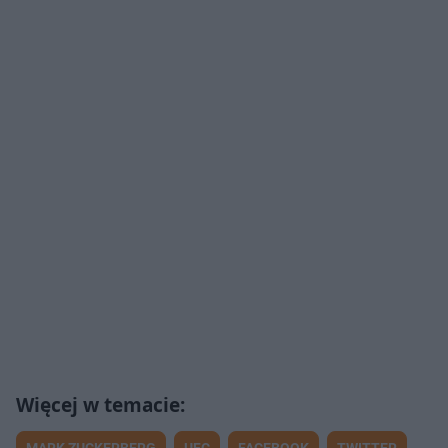
MARK ZUCKERBERG
UFC
FACEBOOK
TWITTER