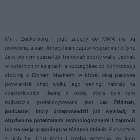
Mark Zuckerberg i jego zapędy do MMA nie są
nowością, a sam Amerykanin często wspominał o tym,
że w wolnym czasie lubi trenować sporty walki. Jednak
w ostatnich miesiącach, a szczególnie po konfrontacji
słownej z Elonem Maskiem, w której obaj panowie
potwierdzili chęć walki, jego treningi nabrały na
częstotliwości. Jedną z osób, która była tym
najbardziej podekscytowana, jest
Lex Fridman
,
podcaster
,
który przeprowadził już wywiady z
obydwoma potentatami technologicznymi i zaprosił
ich na sesję grapplingu w różnych dniach
. Pierwszym
z nich był CEO Meta i trzeba przyznać, że jego