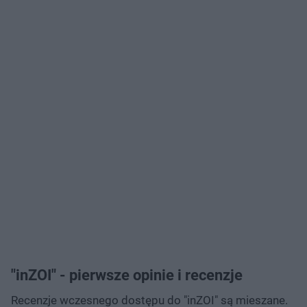
"inZOI" - pierwsze opinie i recenzje
Recenzje wczesnego dostępu do "inZOI" są mieszane.