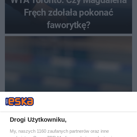
Fręch zdołała pokonać
faworytkę?
SKOKI DO WODY
ME w skokach do wody. Rzeszutek
Drogi Użytkowniku,
traci mistrzowski tytuł
My, naszych 1160 zaufanych partnerów oraz inne