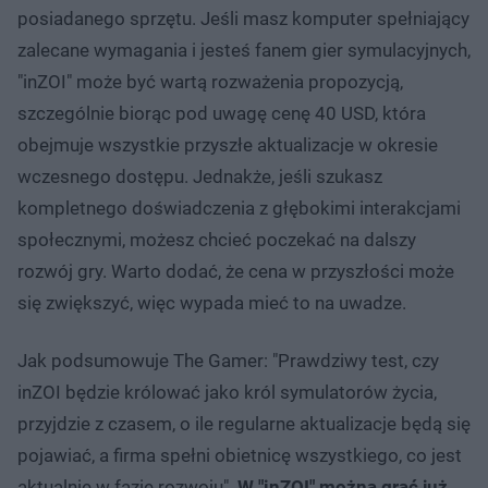
posiadanego sprzętu. Jeśli masz komputer spełniający
zalecane wymagania i jesteś fanem gier symulacyjnych,
"inZOI" może być wartą rozważenia propozycją,
szczególnie biorąc pod uwagę cenę 40 USD, która
obejmuje wszystkie przyszłe aktualizacje w okresie
wczesnego dostępu. Jednakże, jeśli szukasz
kompletnego doświadczenia z głębokimi interakcjami
społecznymi, możesz chcieć poczekać na dalszy
rozwój gry. Warto dodać, że cena w przyszłości może
się zwiększyć, więc wypada mieć to na uwadze.
Jak podsumowuje The Gamer: "Prawdziwy test, czy
inZOI będzie królować jako król symulatorów życia,
przyjdzie z czasem, o ile regularne aktualizacje będą się
pojawiać, a firma spełni obietnicę wszystkiego, co jest
aktualnie w fazie rozwoju".
W "inZOI" można grać już