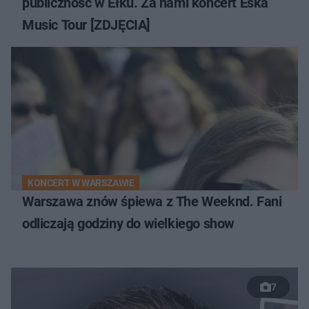
publiczność w Ełku. Za nami koncert Eska
Music Tour [ZDJĘCIA]
KONCERT W WARSZAWIE
Warszawa znów śpiewa z The Weeknd. Fani
odliczają godziny do wielkiego show
7