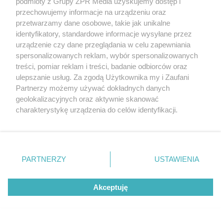
podmioty z Grupy ZPR Media uzyskujemy dostęp i
31
przechowujemy informacje na urządzeniu oraz
przetwarzamy dane osobowe, takie jak unikalne
identyfikatory, standardowe informacje wysyłane przez
urządzenie czy dane przeglądania w celu zapewniania
spersonalizowanych reklam, wybór spersonalizowanych
treści, pomiar reklam i treści, badanie odbiorców oraz
ulepszanie usług. Za zgodą Użytkownika my i Zaufani
Partnerzy możemy używać dokładnych danych
GORĄCE ZDJĘCIA
geolokalizacyjnych oraz aktywnie skanować
Żona Leo Messiego wywołała
charakterystykę urządzenia do celów identyfikacji.
poruszenie w sieci. Antonela
Ponieważ cenimy Twoją prywatność, prosimy o zgodę na
korzystanie z tych technologii poprzez kliknięcie
Roccuzzo pokazała się w mikrobikini
„Akceptuję”. Zgoda jest dobrowolna i zawsze możesz ją
zmienić/wycofać klikając przycisk ustawień prywatności
PARTNERZY
USTAWIENIA
znajdujący się w lewym dolnym rogu strony
. Niektóre
rodzaje przetwarzania danych nie wymagają zgody
Akceptuję
użytkownika, ale masz prawo sprzeciwić się takiemu
przetwarzaniu. Preferencje będą miały zastosowanie tylko
na tej witrynie.