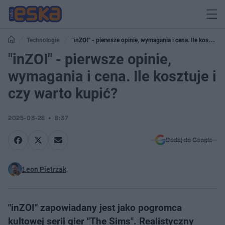
Technologie
"inZOI" - pierwsze opinie, wymagania i cena. Ile kosztuje
i czy warto kupić?
"inZOI" - pierwsze opinie,
wymagania i cena. Ile kosztuje i
czy warto kupić?
2025-03-28
8:37
Dodaj do Google
Leon Pietrzak
"inZOI" zapowiadany jest jako pogromca
kultowej serii gier "The Sims". Realistyczny