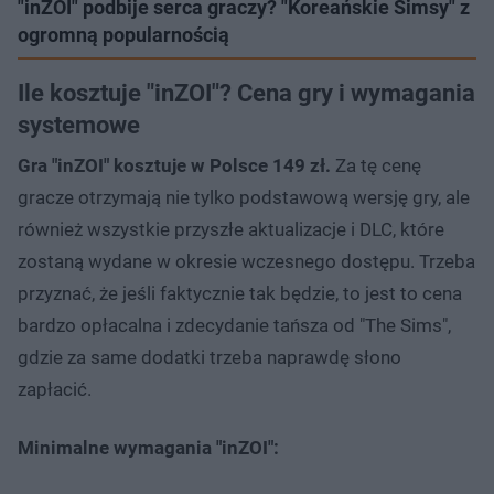
"inZOI" podbije serca graczy? "Koreańskie Simsy" z
ogromną popularnością
Ile kosztuje "inZOI"? Cena gry i wymagania
systemowe
Gra "inZOI" kosztuje w Polsce 149 zł.
Za tę cenę
gracze otrzymają nie tylko podstawową wersję gry, ale
również wszystkie przyszłe aktualizacje i DLC, które
zostaną wydane w okresie wczesnego dostępu. Trzeba
przyznać, że jeśli faktycznie tak będzie, to jest to cena
bardzo opłacalna i zdecydanie tańsza od "The Sims",
gdzie za same dodatki trzeba naprawdę słono
zapłacić.
Minimalne wymagania "inZOI":