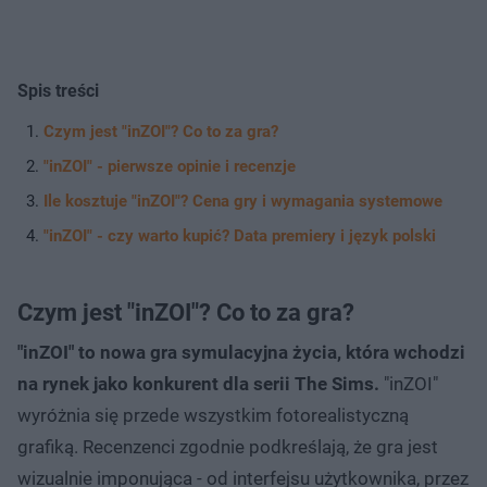
Spis treści
Czym jest "inZOI"? Co to za gra?
"inZOI" - pierwsze opinie i recenzje
Ile kosztuje "inZOI"? Cena gry i wymagania systemowe
"inZOI" - czy warto kupić? Data premiery i język polski
Czym jest "inZOI"? Co to za gra?
"inZOI" to nowa gra symulacyjna życia, która wchodzi
na rynek jako konkurent dla serii The Sims.
"inZOI"
wyróżnia się przede wszystkim fotorealistyczną
grafiką. Recenzenci zgodnie podkreślają, że gra jest
wizualnie imponująca - od interfejsu użytkownika, przez