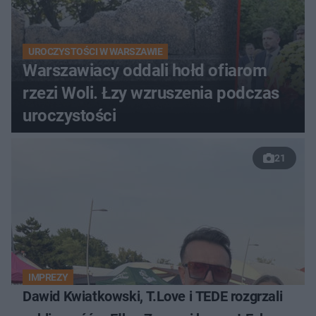
UROCZYSTOŚCI W WARSZAWIE
Warszawiacy oddali hołd ofiarom
rzezi Woli. Łzy wzruszenia podczas
uroczystości
21
IMPREZY
Dawid Kwiatkowski, T.Love i TEDE rozgrzali