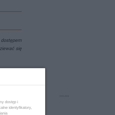
 dostępem
ziewać się
y dostęp i
lne identyfikatory,
iania