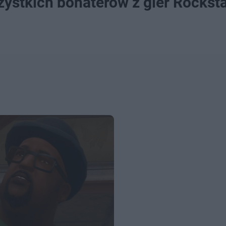
ystkich bohaterów z gier Rockst