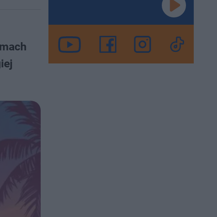
ramach
iej