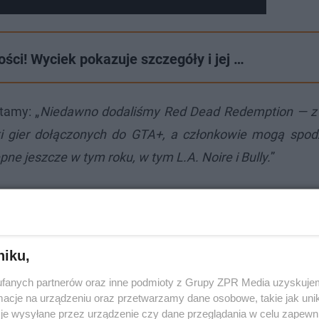
ści! Wyciek pokazuje szczegóły i jej …
tamy: „
Niedawno dodaliśmy Red Dead Redemption — z
i gier dołączonych do GTA+, a członkowie mogą spod
pne jeszcze w tym roku, w tym L.A. Noire i Bully.
”
niku,
fanych partnerów oraz inne podmioty z Grupy ZPR Media uzyskujem
cje na urządzeniu oraz przetwarzamy dane osobowe, takie jak unika
je wysyłane przez urządzenie czy dane przeglądania w celu zapewn