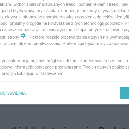
klam, wybór spersonalizowanych treści, pomiar reklam i treści, bad
 zgodą Użytkownika my i Zaufani Partnerzy możemy używać dokład
az aktywnie skanować charakterystykę urządzenia do celów identyfi
ść, prosimy o zgodę na korzystanie z tych technologii poprzez klikn
a i zawsze możesz ją zmienić/wycofać klikając przycisk ustawień pr
ogu strony
. Niektóre rodzaje przetwarzania danych nie wymagaj
owiedzią w sprawie ceny gry. Tanio już było?
iwić się takiemu przetwarzaniu. Preferencje będą miały zastosowanie
adomość o Bully'm, na którą wszyscy liczyliście. Niem
szymi informacjami, abyś mógł świadomie i komfortowo korzystać z
syka, w jakimkolwiek charakterze, jest czymś, z czego
gółowe informacje dotyczące przetwarzania Twoich danych znajdzi
s
oraz po kliknięciu w „Ustawienia”.
sukcesu, jaki mógłby osiągnąć Remake Bully'ego, jedn
USTAWIENIA
stun Grand Theft Auto VI...