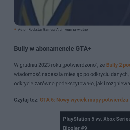
Autor: Rockstar Games/ Archiwum prywatne
Bully w abonamencie GTA+
W grudniu 2023 roku „potwierdzono”, że
Bully 2 p
wiadomość nadeszła miesiąc po odkryciu danych, k
odkrycie zarówno podekscytowało, jak i rozgniewa
Czytaj też:
GTA 6: Nowy wyciek mapy potwierdza p
PlayStation 5 vs. Xbox Ser
Blogier #9