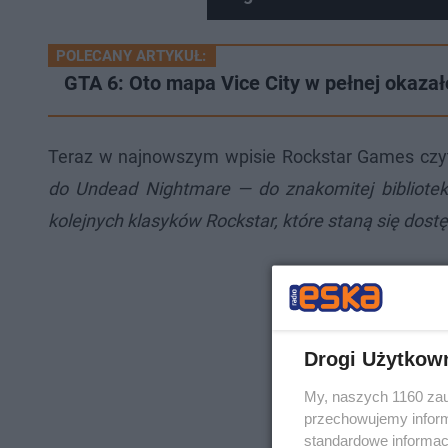
POLECANY ARTYKUŁ:
GTA 6: Oto mapa Vice City w pełnej okazało
Teraz w najnowszym wpisie Rockstar Games czy
do Undead Nightmare — do znakomitej bibliotek
kolejnych klasyków Rockstar, które staną się dostę
Drogi Użytkow
My, naszych 1160 zau
przechowujemy informa
standardowe informac