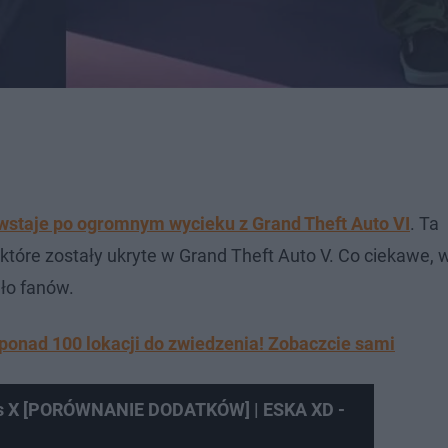
owstaje po ogromnym wycieku z Grand Theft Auto VI
. Ta
tóre zostały ukryte w Grand Theft Auto V. Co ciekawe, 
ło fanów.
onad 100 lokacji do zwiedzenia! Zobaczcie sami
ies X [PORÓWNANIE DODATKÓW] | ESKA XD -