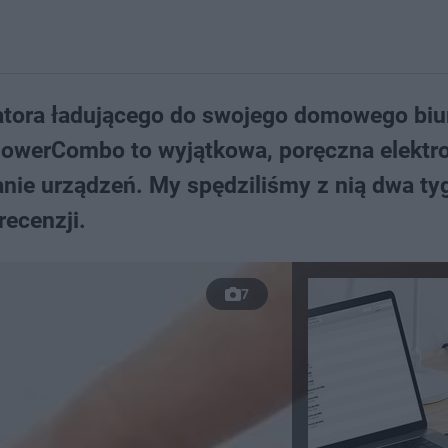
atora ładującego do swojego domowego biu
PowerCombo to wyjątkowa, poręczna elektr
nie urządzeń. My spędziliśmy z nią dwa tyg
ecenzji.
7