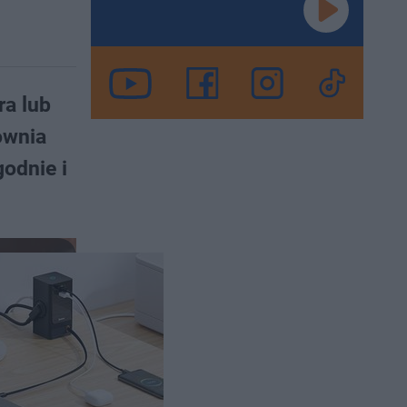
ra lub
ownia
odnie i