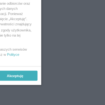
anie odbiorców oraz
nych danych
kacji. Ponieważ
ięcie „Akceptuję”.
ywatności znajdujący
ą zgody użytkownika,
 tylko na tej
 naszych serwisów
esz w
Polityce
Akceptuję