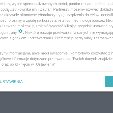
klam, wybór spersonalizowanych treści, pomiar reklam i treści, bad
nie
 zgodą Użytkownika my i Zaufani Partnerzy możemy używać dokład
az aktywnie skanować charakterystykę urządzenia do celów identyfi
monitorowanie mocy
ść, prosimy o zgodę na korzystanie z tych technologii poprzez klikn
a i zawsze możesz ją zmienić/wycofać klikając przycisk ustawień pr
ogu strony
. Niektóre rodzaje przetwarzania danych nie wymagaj
iwić się takiemu przetwarzaniu. Preferencje będą miały zastosowanie
szymi informacjami, abyś mógł świadomie i komfortowo korzystać z
gółowe informacje dotyczące przetwarzania Twoich danych znajdzi
s
oraz po kliknięciu w „Ustawienia”.
USTAWIENIA