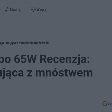
Słuchaj
Wygraj
ja ładująca z mnóstwem możliwości
o 65W Recenzja:
dująca z mnóstwem
Do