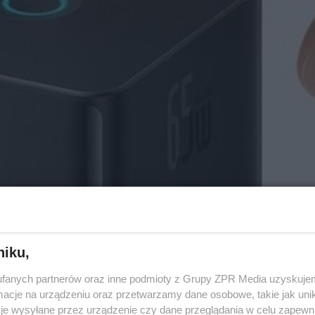
niku,
fanych partnerów oraz inne podmioty z Grupy ZPR Media uzyskujem
cje na urządzeniu oraz przetwarzamy dane osobowe, takie jak unika
je wysyłane przez urządzenie czy dane przeglądania w celu zapewn
i połączenia