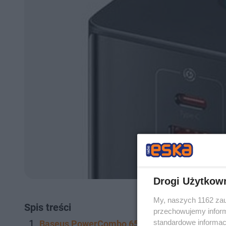
Drogi Użytkow
My, naszych 1162 zau
Spis treści
przechowujemy informa
standardowe informac
Baseus PowerCombo 65W: desing i możliwośc