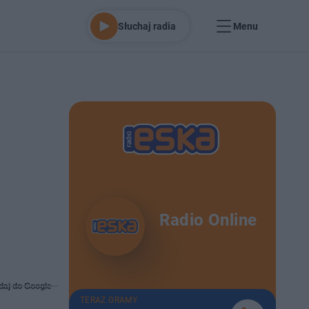
Słuchaj radia
Menu
Radio Online
daj do Google
TERAZ GRAMY