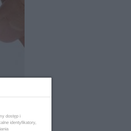
y dostęp i
lne identyfikatory,
iania