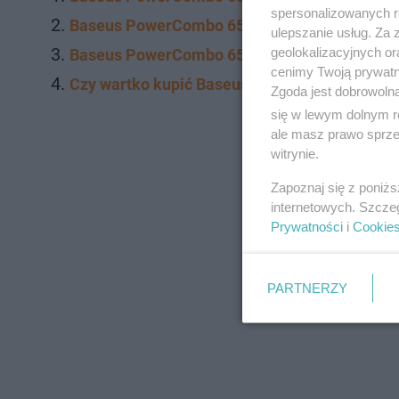
spersonalizowanych re
Baseus PowerCombo 65W: zasilanie i ładowa
ulepszanie usług. Za
geolokalizacyjnych or
Baseus PowerCombo 65W: bezpieczeństwo i 
cenimy Twoją prywatno
Czy wartko kupić Baseus PowerCombo 65W?
Zgoda jest dobrowoln
się w lewym dolnym r
ale masz prawo sprzec
witrynie.
Zapoznaj się z poniż
internetowych. Szcze
Prywatności
i
Cookie
PARTNERZY