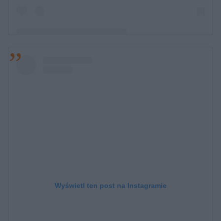
Post udostępniony przez apple vision pro
(@_apple.vision.pro)
Wyświetl ten post na Instagramie