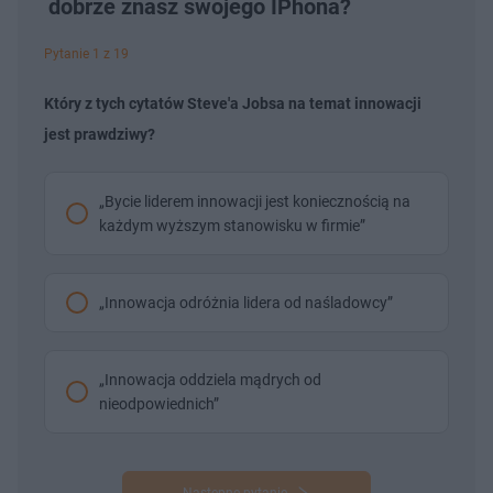
dobrze znasz swojego IPhona?
Pytanie 1 z 19
Który z tych cytatów Steve'a Jobsa na temat innowacji
jest prawdziwy?
„Bycie liderem innowacji jest koniecznością na
każdym wyższym stanowisku w firmie”
„Innowacja odróżnia lidera od naśladowcy”
„Innowacja oddziela mądrych od
nieodpowiednich”
Następne pytanie