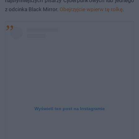
najsłynniejszych pisarzy Cyberpunk'owych lub jednego
z odcinka Black Mirror.
Obejrzyjcie wpierw tę rolkę
.
Wyświetl ten post na Instagramie