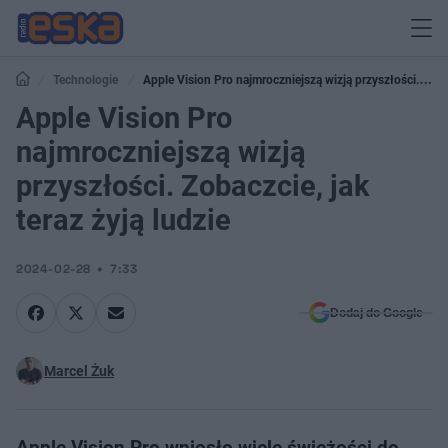
Technologie
Apple Vision Pro najmroczniejszą wizją przyszłości.
Zobaczcie, jak teraz żyją ludzie
Apple Vision Pro
najmroczniejszą wizją
przyszłości. Zobaczcie, jak
teraz żyją ludzie
2024-02-28
7:33
Dodaj do Google
Marcel Żuk
Apple Vision Pro wniosło wiele świeżości do