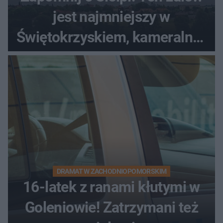
jest najmniejszy w
Świętokrzyskiem, kameralny i
bez tłumów
DRAMAT W ZACHODNIOPOMORSKIM
16-latek z ranami kłutymi w
Goleniowie! Zatrzymani też