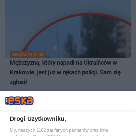
BRUTALNY ATAK
Mężczyzna, który napadł na Ukraińców w
Krakowie, jest już w rękach policji. Sam się
zgłosił
Drogi Użytkowniku,
My, naszych 1162 zaufanych partnerów oraz inne