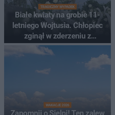
TRAGICZNY WYPADEK
Białe kwiaty na grobie 11-
letniego Wojtusia. Chłopiec
zginął w zderzeniu z
kombajnem
WAKACJE 2026
Zapomnij o Sielpi! Ten zalew