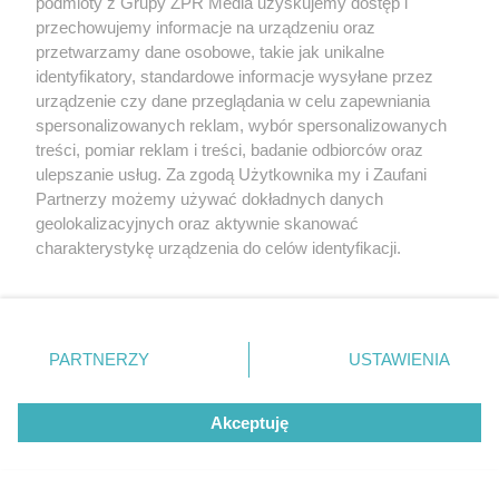
podmioty z Grupy ZPR Media uzyskujemy dostęp i
przechowujemy informacje na urządzeniu oraz
przetwarzamy dane osobowe, takie jak unikalne
KWOTA ROBI WRAŻENIE
identyfikatory, standardowe informacje wysyłane przez
Rolnik zniszczył nowy asfalt traktorem.
urządzenie czy dane przeglądania w celu zapewniania
Straty idą w setki tysięcy
spersonalizowanych reklam, wybór spersonalizowanych
treści, pomiar reklam i treści, badanie odbiorców oraz
ulepszanie usług. Za zgodą Użytkownika my i Zaufani
Partnerzy możemy używać dokładnych danych
NAJNOWSZE NEWSY:
geolokalizacyjnych oraz aktywnie skanować
charakterystykę urządzenia do celów identyfikacji.
Ponieważ cenimy Twoją prywatność, prosimy o zgodę na
korzystanie z tych technologii poprzez kliknięcie
„Akceptuję”. Zgoda jest dobrowolna i zawsze możesz ją
zmienić/wycofać klikając przycisk ustawień prywatności
PARTNERZY
USTAWIENIA
znajdujący się w lewym dolnym rogu strony
. Niektóre
rodzaje przetwarzania danych nie wymagają zgody
Akceptuję
użytkownika, ale masz prawo sprzeciwić się takiemu
przetwarzaniu. Preferencje będą miały zastosowanie tylko
na tej witrynie.