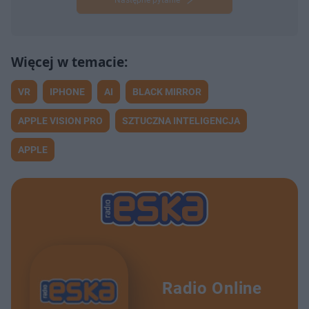
VR
IPHONE
AI
BLACK MIRROR
APPLE VISION PRO
SZTUCZNA INTELIGENCJA
APPLE
Radio Online