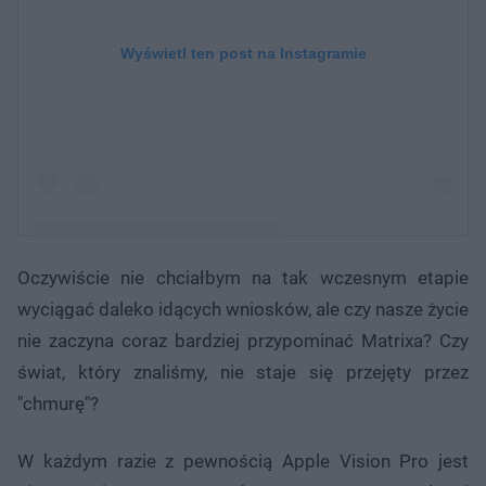
Wyświetl ten post na Instagramie
Oczywiście nie chciałbym na tak wczesnym etapie
Post udostępniony przez apple vision pro
wyciągać daleko idących wniosków, ale czy nasze życie
(@_apple.vision.pro)
nie zaczyna coraz bardziej przypominać Matrixa? Czy
świat, który znaliśmy, nie staje się przejęty przez
"chmurę"?
W każdym razie z pewnością Apple Vision Pro jest