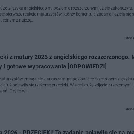
026 z języka angielskiego na poziomie rozszerzonym już się zakończyła. 
się pierwsze reakcje maturzystów, którzy komentują zadania i dzielą się 
 Jednym z najczę…
doda
ieki z matury 2026 z angielskiego rozszerzonego.
y i gotowe wypracowania [ODPOWIEDZI]
maturzystów zmaga się z arkuszami na poziomie rozszerzonym z języka 
cie już pojawiły się rzekome przecieki. W sieci krąży zdjęcie z rzekomymi
ań. Czy to wł…
doda
a 2026 - PRZECIEKI! To zadanie pojawiło się na m