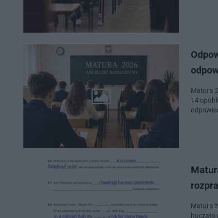
Odpowi
odpow
Matura 2
14 opubl
odpowied
Matur
rozpr
Matura z
huczało 