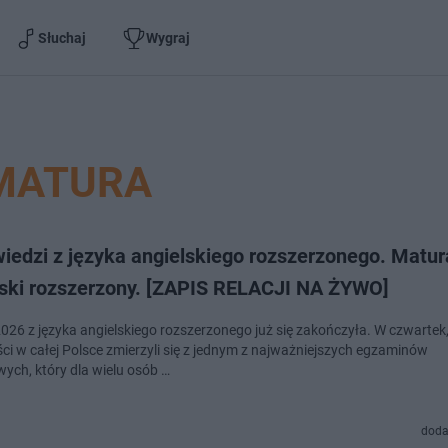
Słuchaj
Wygraj
MATURA
iedzi z języka angielskiego rozszerzonego. Matur
lski rozszerzony. [ZAPIS RELACJI NA ŻYWO]
026 z języka angielskiego rozszerzonego już się zakończyła. W czwartek,
ci w całej Polsce zmierzyli się z jednym z najważniejszych egzaminów
ych, który dla wielu osób …
doda