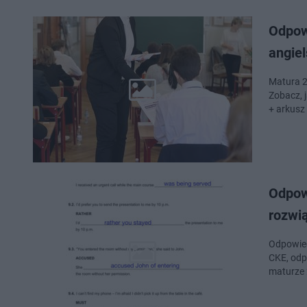
Odpowi
angiel
Matura 2
Zobacz, 
+ arkusz
Odpow
rozwi
Odpowied
CKE, odpowiedz
maturze 