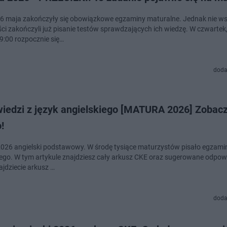
 6 maja zakończyły się obowiązkowe egzaminy maturalne. Jednak nie w
ci zakończyli już pisanie testów sprawdzających ich wiedzę. W czwartek,
 9:00 rozpocznie się…
doda
iedzi z język angielskiego [MATURA 2026] Zobacz,
!
026 angielski podstawowy. W środę tysiące maturzystów pisało egzamin
iego. W tym artykule znajdziesz cały arkusz CKE oraz sugerowane odpow
najdziecie arkusz …
doda