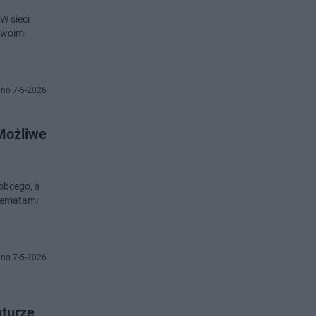
W sieci
swoimi
no 7-5-2026
 Możliwe
obcego, a
 tematami
no 7-5-2026
aturze