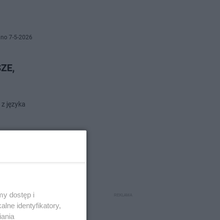
no 7-5-2026
SZE,
 z języka
no 7-5-2026
 jest
y dostęp i
lne identyfikatory,
iania