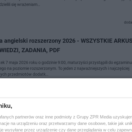
zielili się wrażeniam…
doda
a angielski rozszerzony 2026 - WSZYSTKIE ARKU
IEDZI, ZADANIA, PDF
ek 7 maja 2026 roku o godzinie 9:00, maturzyści przystąpili do egzaminu
iego na poziomie rozszerzonym. To jeden z najważniejszych i najczęściej
nych przedmiotów dodatk…
doda
niku,
aturzyści nie spodziewali się na angielskim. Czym
fanych partnerów oraz inne podmioty z Grupy ZPR Media uzyskujem
rdle, o której musieli napisać na maturze?
cje na urządzeniu oraz przetwarzamy dane osobowe, takie jak unika
je wysyłane przez urządzenie czy dane przeglądania w celu zapewn