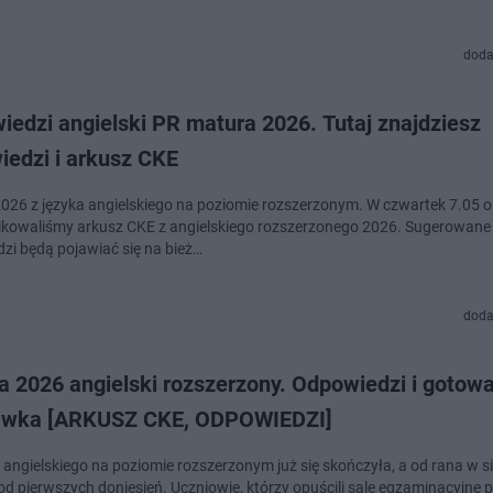
doda
edzi angielski PR matura 2026. Tutaj znajdziesz
iedzi i arkusz CKE
026 z języka angielskiego na poziomie rozszerzonym. W czwartek 7.05 o
ikowaliśmy arkusz CKE z angielskiego rozszerzonego 2026. Sugerowane
zi będą pojawiać się na bież…
doda
a 2026 angielski rozszerzony. Odpowiedzi i gotow
awka [ARKUSZ CKE, ODPOWIEDZI]
 angielskiego na poziomie rozszerzonym już się skończyła, a od rana w si
od pierwszych doniesień. Uczniowie, którzy opuścili sale egzaminacyjne 