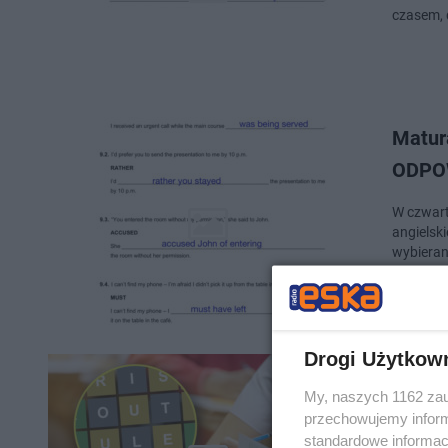
czasem, d
Matur
ODPOW
W czwart
angielsk
wybiera
Drogi Użytkow
Tego m
My, naszych 1162 zau
gra Wo
przechowujemy informa
standardowe informac