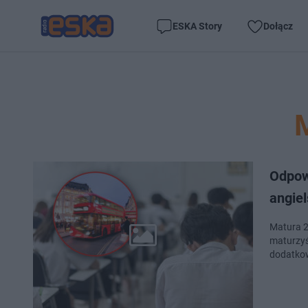
ESKA Story
Dołącz
Odpow
angie
Matura 2
maturzyś
dodatkow