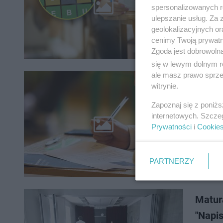
To polec
spersonalizowanych re
angielski
ulepszanie usług. Za
łamigłó
geolokalizacyjnych or
cenimy Twoją prywatno
Zgoda jest dobrowoln
się w lewym dolnym r
ale masz prawo sprzec
Matura
witrynie.
arkus
Zapoznaj się z poniż
internetowych. Szcze
Matura 2
Prywatności
i
Cookie
pojawiać
publikow
PARTNERZY
Matur
"Napis