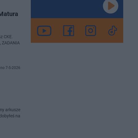
 Matura
sz CKE.
I, ZADANIA
no 7-5-2026
amy arkusze