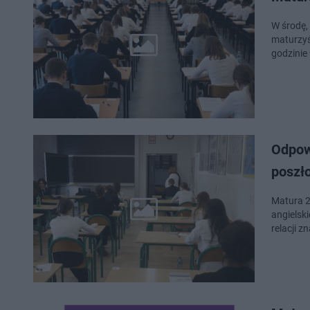
W środę,
maturzyś
godzinie
Odpow
poszło
Matura 2
angielsk
relacji z