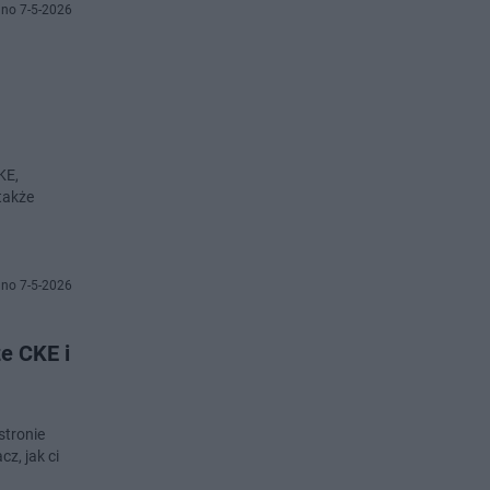
no 7-5-2026
KE,
także
no 7-5-2026
e CKE i
stronie
z, jak ci