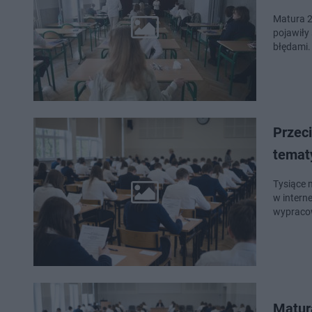
Matura 2
pojawiły 
błędami.
Przec
temat
Tysiące 
w interne
wypracow
Matur