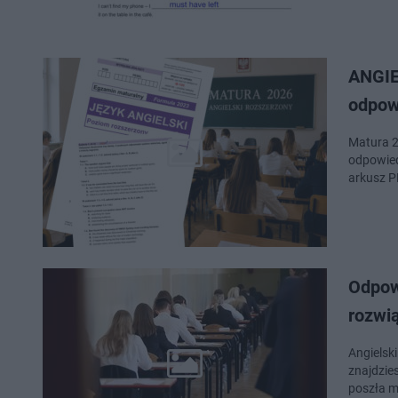
ANGIE
odpowi
Matura 2
odpowied
arkusz P
Odpowi
rozwią
Angielsk
znajdzie
poszła m